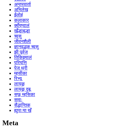
अन्तरवार्ता
अभिलेख
ईलोहं
कलाकार
क्वँय्‌प्वालं
खँल्हाबल्हा
च्वसु
जीवनशैली
ज्ञानवद्धक च्वसु
झी पूर्वज
तिकिझ्यालं
परियत्ति
पेज थ्री
म्हसीका
रिभ्यू
लाय्‌कू
लाय्‌कू दबू
सफू म्हसिका
समाः
सैद्धान्तिक
ह्युपाःया खँ
Meta