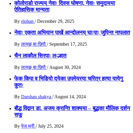
कोलोराडो राज्यय् नेवाः दिवस घोषणा, नेवाः समुदायया
ऐतिहासिक मान्यता
By
elohan
/
December 29, 2025
नेवाः एकता अभियान पाखें आन्दाेलनय् घाःपाः जुपिन्त नापलात
By
लाय्‌कू बाःछिपाै
/
September 17, 2025
चैन लाकाैल सिरपाः लःल्हात
By
लाय्‌कू बाःछिपाै
/
August 30, 2024
फेक किपा व भिडियाे दयेका उपमेयरया चरित्र हत्या यायेगु
कुतः
By
Darshan shakya
/
August 14, 2024
बाैद्ध विद्वान डा. अजय क्रान्ति शाक्यया – बुद्धका माैलिक दर्शन
सफू
By
पेज थ्री
/
July 25, 2024