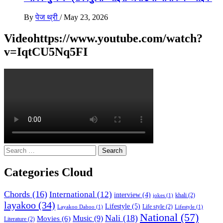
By
पेज थ्री
/
May 23, 2026
Videohttps://www.youtube.com/watch?
v=IqtCU5Nq5FI
Search
for:
Categories Cloud
Chords
(16)
International
(12)
interview
(4)
khali
(2)
jokes
(1)
layakoo
(34)
Lifestyle
(5)
Life style
(2)
Layakoo Daboo
(1)
Lifestyle
(1)
National
(57)
Nali
(18)
Music
(9)
Movies
(6)
Literature
(2)