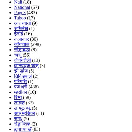
Nali
(18)
National
(57)
Page3
(483)
Taboo
(17)
अन्तरवार्ता
(9)
अभिलेख
(1)
ईलोहं
(16)
कलाकार
(30)
क्वँय्‌प्वालं
(298)
खँल्हाबल्हा
(8)
च्वसु
(56)
जीवनशैली
(13)
ज्ञानवद्धक च्वसु
(3)
झी पूर्वज
(5)
तिकिझ्यालं
(2)
परियत्ति
(1)
पेज थ्री
(486)
म्हसीका
(10)
रिभ्यू
(58)
लाय्‌कू
(37)
लाय्‌कू दबू
(5)
सफू म्हसिका
(11)
समाः
(5)
सैद्धान्तिक
(2)
ह्युपाःया खँ
(83)