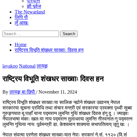
परियत्ति
झी पूर्वज
The Newarland
लिपि पाै
लुँ आखः
Search
for:
Home
राष्ट्रिय विभूति शंखधर साख्वाः दिवस हन
layakoo
National
लाय्‌कू
राष्ट्रिय विभूति शंखधर साख्वाः दिवस हन
By
लाय्‌कू बाःछिपाै
/
November 11, 2024
राष्ट्रिय विभूति शंखधर साख्वाःया सालिक न्ह्योने शंखधर उद्यानय् नेपाल
सरकारया सूचना प्रविधि तथा संचार मन्त्री एवं सरकारया प्रवक्ता पृथ्वी सुब्बा
गुरुङ्गयात मू पाहाँ याना पद्मरत्न लुमन्ति गुथिं शंखधर दिवस हंगु दु । ज्याझ्वः
नेपालभाषा मंकाः खलःया नाय पद्मरत्न तुलाधरया लुमन्ति नीस्वनातःगु पद्मरत्न
लुमन्ति गुथिया नायः पूर्वमन्त्री डा. केशवमान शाक्यया सभापतित्वय् जूगु खः ।
नेपाल संवत्या प्रणेता शंखधर साख्वाःयात नेपाः सरकारं ने.संं. ११२० (वि.संं