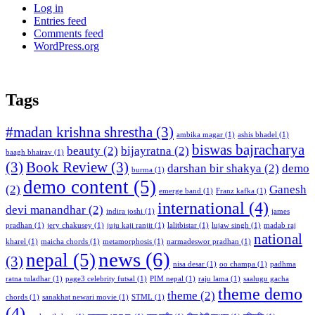
Log in
Entries feed
Comments feed
WordPress.org
Tags
#madan krishna shrestha
(3)
ambika magar
(1)
ashis bhadel
(1)
biswas bajracharya
beauty
(2)
bijayratna
(2)
baagh bhairav
(1)
(3)
Book Review
(3)
darshan bir shakya
(2)
demo
burma
(1)
demo content
(5)
(2)
Ganesh
emerge band
(1)
Franz kafka
(1)
international
(4)
devi manandhar
(2)
indira joshi
(1)
james
pradhan
(1)
jery chakusey
(1)
juju kaji ranjit
(1)
lalitbistar
(1)
lujaw singh
(1)
madab raj
national
kharel
(1)
maicha chords
(1)
metamorphosis
(1)
narmadeswor pradhan
(1)
news
(6)
nepal
(5)
(3)
nisa desar
(1)
oo champa
(1)
padhma
ratna tuladhar
(1)
page3 celebrity futsal
(1)
PIM nepal
(1)
raju lama
(1)
saalugu gacha
theme demo
theme
(2)
chords
(1)
sanakhat newari movie
(1)
STML
(1)
(4)