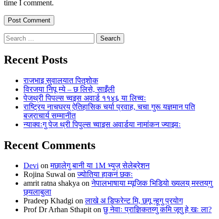
time I comment.
Search
for:
Recent Posts
राजभाइ सुवालयात पितृशाेक
विरजया निपू म्ये – छ लिसे, साइँली
पेजथ्री पिपल्स च्वइस अवार्ड ११४६ या लिच्वः
राष्ट्रिय नाचघरय् ऐतिहासिक चर्या प्रवाह, चचा गुरू यज्ञमान पति
बज्राचार्य सम्मानीत
न्याक्वःगु पेज थ्री पिपुल्स च्वाइस अवार्डया नामांकन ज्याझ्वः
Recent Comments
Devi
on
मछालेगु बानी या 1M भ्युज् सेलेब्रेशन
Rojina Suwal
on
ज्याेतिया हाकनं छकः
amrit ratna shakya
on
नेपालभाषाया म्यूजिक भिडियाे ख्यलय् मस्तय्‌गु
छ्यलाबुला
Pradeep Khadgi
on
लाखे अ डिफरेन्ट मि, छगू न्हूगु प्रयाेग
Prof Dr Arhan Sthapit
on
छु नेवाः प्राज्ञिकतय्गु कमि जूगु हे खः ला?