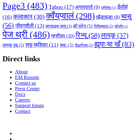
Page3
(483)
Taboo
(17)
ईलोहं
अन्तरवार्ता
(9)
अभिलेख
(1)
क्वँय्‌प्वालं
(298)
च्वसु
कलाकार
(30)
(16)
खँल्हाबल्हा
(8)
(56)
जीवनशैली
(13)
झी पूर्वज
(5)
ज्ञानवद्धक च्वसु
(3)
तिकिझ्यालं
(2)
परियत्ति
(1)
पेज थ्री
(486)
रिभ्यू
(58)
लाय्‌कू
(37)
म्हसीका
(10)
ह्युपाःया खँ
(83)
सफू म्हसिका
(11)
लाय्‌कू दबू
(5)
समाः
(5)
सैद्धान्तिक
(2)
Direct links
About
EM Reports
Contact us
Press Center
Docs
Careers
Support forum
Contact
Nepalbhasa Portal
Facebook
Youtube