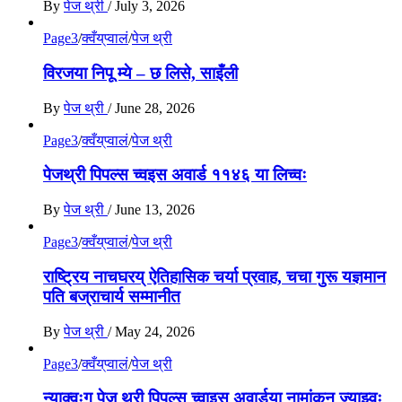
By
पेज थ्री
/
July 3, 2026
Page3
/
क्वँय्‌प्वालं
/
पेज थ्री
विरजया निपू म्ये – छ लिसे, साइँली
By
पेज थ्री
/
June 28, 2026
Page3
/
क्वँय्‌प्वालं
/
पेज थ्री
पेजथ्री पिपल्स च्वइस अवार्ड ११४६ या लिच्वः
By
पेज थ्री
/
June 13, 2026
Page3
/
क्वँय्‌प्वालं
/
पेज थ्री
राष्ट्रिय नाचघरय् ऐतिहासिक चर्या प्रवाह, चचा गुरू यज्ञमान
पति बज्राचार्य सम्मानीत
By
पेज थ्री
/
May 24, 2026
Page3
/
क्वँय्‌प्वालं
/
पेज थ्री
न्याक्वःगु पेज थ्री पिपुल्स च्वाइस अवार्डया नामांकन ज्याझ्वः