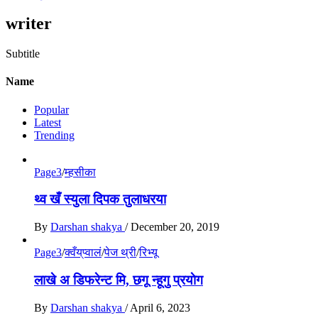
writer
Subtitle
Name
Popular
Latest
Trending
Page3
/
म्हसीका
थ्व खँ स्युला दिपक तुलाधरया
By
Darshan shakya
/
December 20, 2019
Page3
/
क्वँय्‌प्वालं
/
पेज थ्री
/
रिभ्यू
लाखे अ डिफरेन्ट मि, छगू न्हूगु प्रयाेग
By
Darshan shakya
/
April 6, 2023