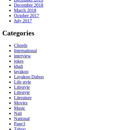
December 2018
March 2018
October 2017
July 2017
Categories
Chords
International
interview
jokes
khali
layakoo
Layakoo Daboo
Life style
Lifestyle
Lifestyle
Literature
Movies
Music
Nali
National
Page3
Taboo