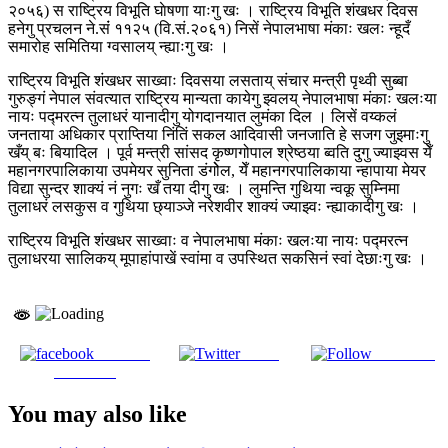
२०५६) स राष्ट्रिय विभूति घाेषणा याःगु खः । राष्ट्रिय विभूति शंखधर दिवस
हनेगु प्रचलन ने.संं ११२५ (वि.सं.२०६१) निसें नेपालभाषा मंकाः खलः न्हूदँ
समारोह समितिया ग्वसालय् न्ह्याःगु खः ।
राष्ट्रिय विभूति शंखधर साख्वाः दिवसया लसताय् संचार मन्त्री पृथ्वी सुब्बा
गुरुङ्गं नेपाल संवत्यात राष्ट्रिय मान्यता कायेगु झ्वलय् नेपालभाषा मंकाः खलःया
नायः पद्मरत्न तुलाधरं यानादीगु योगदानयात लुमंका दिल । लिसें वय्कलं
जनताया अधिकार प्राप्तिया निंतिं सकल आदिवासी जनजाति हे सजग जुइमाःगु
खँय् बः बियादिल । पूर्व मन्त्री सांसद कृष्णगोपाल श्रेष्ठया ब्वति दुगु ज्याझ्वस येँ
महानगरपालिकाया उपमेयर सुनिता डंगोेल, येँ महानगरपालिकाया न्हापाया मेयर
विद्या सुन्दर शाक्यं नं नुगः खँ तया दीगु खः । लुमन्ति गुथिया न्वकू सुम्निमा
तुलाधरं लसकुस व गुथिया छ्याञ्जे नरेशवीर शाक्यं ज्याझ्वः न्ह्याकादीगु खः ।
राष्ट्रिय विभूति शंखधर साख्वाः व नेपालभाषा मंकाः खलःया नायः पद्मरत्न
तुलाधरया सालिकय् मूपाहांपाखें स्वांमा व उपस्थित सकसिनं स्वां देछाःगु खः ।
Share on
Tweet
Follow us
Facebook
You may also like