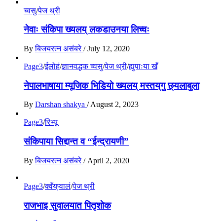
च्वसु
/
पेज थ्री
नेवाः संकिपा ख्यलय् लकडाउनया लिच्वः
By
बिजयरत्न असंबरे
/
July 12, 2020
Page3
/
ईलोहं
/
ज्ञानवद्धक च्वसु
/
पेज थ्री
/
ह्युपाःया खँ
नेपालभाषाया म्यूजिक भिडियाे ख्यलय् मस्तय्‌गु छ्यलाबुला
By
Darshan shakya
/
August 2, 2023
Page3
/
रिभ्यू
संकिपाया सिद्दान्त व “ईन्द्रायणी”
By
बिजयरत्न असंबरे
/
April 2, 2020
Page3
/
क्वँय्‌प्वालं
/
पेज थ्री
राजभाइ सुवालयात पितृशाेक