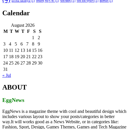
uccha sikshya
(1)
तापालय् थ्वःगु सः
(1)
पलाःख्वाँय्
(1)
रीता देवी प्रधान
(1)
हलिमलि
(1)
Calendar
August 2026
M
T
W
T
F
S
S
1
2
3
4
5
6
7
8
9
10
11
12
13
14
15
16
17
18
19
20
21
22
23
24
25
26
27
28
29
30
31
« Jul
ABOUT
EggNews
EggNews is a magazine theme with cool and beautiful design which
includes various layout to show your posts/categories in better
way.It will works good as a News Website, or in categories like:
Fashion, Sport, Design, Games Themes, Games and Tech Magazine