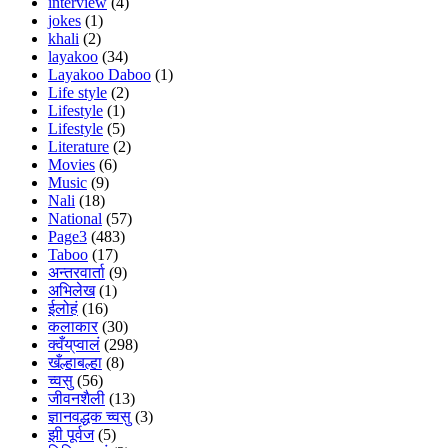
interview
(4)
jokes
(1)
khali
(2)
layakoo
(34)
Layakoo Daboo
(1)
Life style
(2)
Lifestyle
(1)
Lifestyle
(5)
Literature
(2)
Movies
(6)
Music
(9)
Nali
(18)
National
(57)
Page3
(483)
Taboo
(17)
अन्तरवार्ता
(9)
अभिलेख
(1)
ईलोहं
(16)
कलाकार
(30)
क्वँय्‌प्वालं
(298)
खँल्हाबल्हा
(8)
च्वसु
(56)
जीवनशैली
(13)
ज्ञानवद्धक च्वसु
(3)
झी पूर्वज
(5)