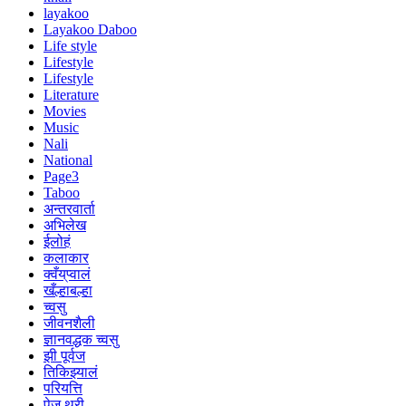
layakoo
Layakoo Daboo
Life style
Lifestyle
Lifestyle
Literature
Movies
Music
Nali
National
Page3
Taboo
अन्तरवार्ता
अभिलेख
ईलोहं
कलाकार
क्वँय्‌प्वालं
खँल्हाबल्हा
च्वसु
जीवनशैली
ज्ञानवद्धक च्वसु
झी पूर्वज
तिकिझ्यालं
परियत्ति
पेज थ्री