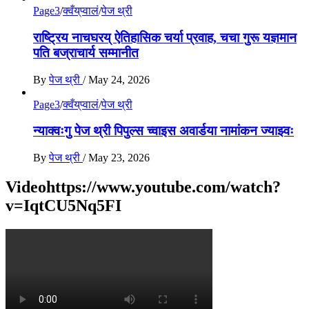
Page3
/
क्वँय्‌प्वालं
/
पेज थ्री
राष्ट्रिय नाचघरय् ऐतिहासिक चर्या प्रवाह, चचा गुरू यज्ञमान
पति बज्राचार्य सम्मानीत
By
पेज थ्री
/
May 24, 2026
Page3
/
क्वँय्‌प्वालं
/
पेज थ्री
न्याक्वःगु पेज थ्री पिपुल्स च्वाइस अवार्डया नामांकन ज्याझ्वः
By
पेज थ्री
/
May 23, 2026
Videohttps://www.youtube.com/watch?
v=IqtCU5Nq5FI