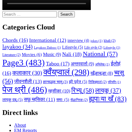
Search
for:
Categories Cloud
Chords
(16)
International
(12)
interview
(4)
khali
(2)
jokes
(1)
layakoo
(34)
Lifestyle
(5)
Life style
(2)
Layakoo Daboo
(1)
Lifestyle
(1)
National
(57)
Nali
(18)
Music
(9)
Movies
(6)
Literature
(2)
Page3
(483)
Taboo
(17)
ईलोहं
अन्तरवार्ता
(9)
अभिलेख
(1)
क्वँय्‌प्वालं
(298)
च्वसु
कलाकार
(30)
(16)
खँल्हाबल्हा
(8)
(56)
जीवनशैली
(13)
झी पूर्वज
(5)
ज्ञानवद्धक च्वसु
(3)
तिकिझ्यालं
(2)
परियत्ति
(1)
पेज थ्री
(486)
रिभ्यू
(58)
लाय्‌कू
(37)
म्हसीका
(10)
ह्युपाःया खँ
(83)
सफू म्हसिका
(11)
लाय्‌कू दबू
(5)
समाः
(5)
सैद्धान्तिक
(2)
Direct links
About
EM Reports