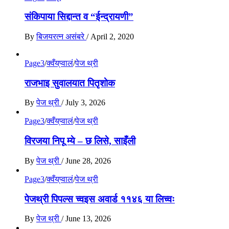
संकिपाया सिद्दान्त व “ईन्द्रायणी”
By
बिजयरत्न असंबरे
/
April 2, 2020
Page3
/
क्वँय्‌प्वालं
/
पेज थ्री
राजभाइ सुवालयात पितृशाेक
By
पेज थ्री
/
July 3, 2026
Page3
/
क्वँय्‌प्वालं
/
पेज थ्री
विरजया निपू म्ये – छ लिसे, साइँली
By
पेज थ्री
/
June 28, 2026
Page3
/
क्वँय्‌प्वालं
/
पेज थ्री
पेजथ्री पिपल्स च्वइस अवार्ड ११४६ या लिच्वः
By
पेज थ्री
/
June 13, 2026