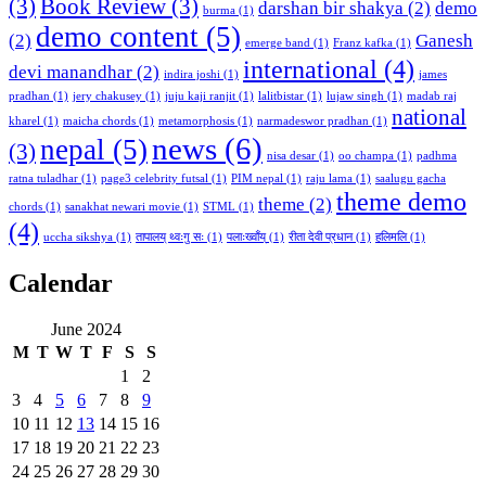
(3)
Book Review
(3)
darshan bir shakya
(2)
demo
burma
(1)
demo content
(5)
(2)
Ganesh
emerge band
(1)
Franz kafka
(1)
international
(4)
devi manandhar
(2)
indira joshi
(1)
james
pradhan
(1)
jery chakusey
(1)
juju kaji ranjit
(1)
lalitbistar
(1)
lujaw singh
(1)
madab raj
national
kharel
(1)
maicha chords
(1)
metamorphosis
(1)
narmadeswor pradhan
(1)
news
(6)
nepal
(5)
(3)
nisa desar
(1)
oo champa
(1)
padhma
ratna tuladhar
(1)
page3 celebrity futsal
(1)
PIM nepal
(1)
raju lama
(1)
saalugu gacha
theme demo
theme
(2)
chords
(1)
sanakhat newari movie
(1)
STML
(1)
(4)
uccha sikshya
(1)
तापालय् थ्वःगु सः
(1)
पलाःख्वाँय्
(1)
रीता देवी प्रधान
(1)
हलिमलि
(1)
Calendar
June 2024
M
T
W
T
F
S
S
1
2
3
4
5
6
7
8
9
10
11
12
13
14
15
16
17
18
19
20
21
22
23
24
25
26
27
28
29
30