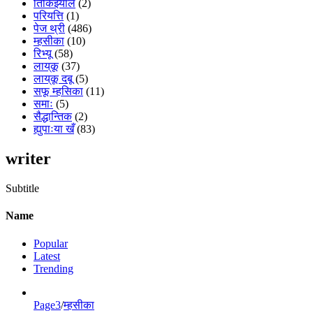
तिकिझ्यालं
(2)
परियत्ति
(1)
पेज थ्री
(486)
म्हसीका
(10)
रिभ्यू
(58)
लाय्‌कू
(37)
लाय्‌कू दबू
(5)
सफू म्हसिका
(11)
समाः
(5)
सैद्धान्तिक
(2)
ह्युपाःया खँ
(83)
writer
Subtitle
Name
Popular
Latest
Trending
Page3
/
म्हसीका