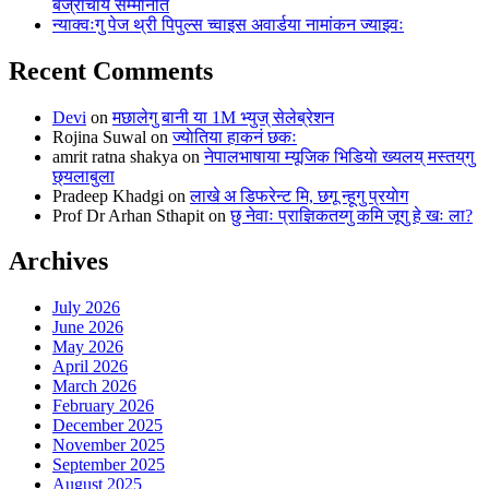
बज्राचार्य सम्मानीत
न्याक्वःगु पेज थ्री पिपुल्स च्वाइस अवार्डया नामांकन ज्याझ्वः
Recent Comments
Devi
on
मछालेगु बानी या 1M भ्युज् सेलेब्रेशन
Rojina Suwal
on
ज्याेतिया हाकनं छकः
amrit ratna shakya
on
नेपालभाषाया म्यूजिक भिडियाे ख्यलय् मस्तय्‌गु
छ्यलाबुला
Pradeep Khadgi
on
लाखे अ डिफरेन्ट मि, छगू न्हूगु प्रयाेग
Prof Dr Arhan Sthapit
on
छु नेवाः प्राज्ञिकतय्गु कमि जूगु हे खः ला?
Archives
July 2026
June 2026
May 2026
April 2026
March 2026
February 2026
December 2025
November 2025
September 2025
August 2025