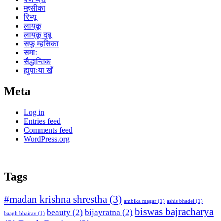
म्हसीका
रिभ्यू
लाय्‌कू
लाय्‌कू दबू
सफू म्हसिका
समाः
सैद्धान्तिक
ह्युपाःया खँ
Meta
Log in
Entries feed
Comments feed
WordPress.org
Tags
#madan krishna shrestha
(3)
ambika magar
(1)
ashis bhadel
(1)
biswas bajracharya
beauty
(2)
bijayratna
(2)
baagh bhairav
(1)