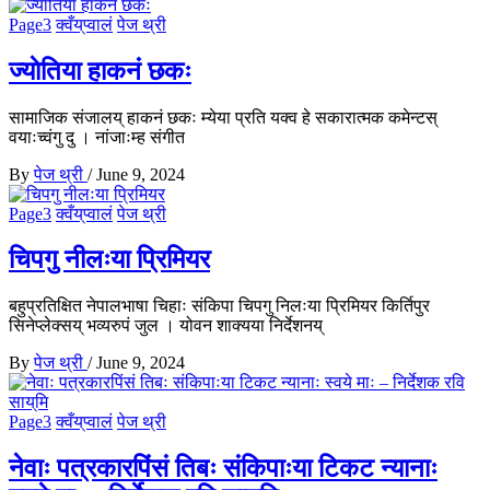
Page3
क्वँय्‌प्वालं
पेज थ्री
ज्याेतिया हाकनं छकः
सामाजिक संजालय् हाकनं छकः म्येया प्रति यक्व हे सकारात्मक कमेन्टस्
वयाःच्वंगु दु । नांजाःम्ह संगीत
By
पेज थ्री
/
June 9, 2024
Page3
क्वँय्‌प्वालं
पेज थ्री
चिपगु नीलःया प्रिमियर
बहुप्रतिक्षित नेपालभाषा चिहाः संकिपा चिपगु निलःया प्रिमियर किर्तिपुर
सिनेप्लेक्सय् भव्यरुपं जुल । योवन शाक्यया निर्देशनय्
By
पेज थ्री
/
June 9, 2024
Page3
क्वँय्‌प्वालं
पेज थ्री
नेवाः पत्रकारपिंसं तिबः संकिपाःया टिकट न्यानाः