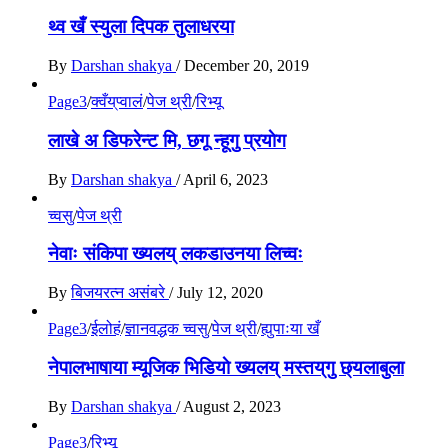
थ्व खँ स्युला दिपक तुलाधरया
By
Darshan shakya
/
December 20, 2019
Page3
/
क्वँय्‌प्वालं
/
पेज थ्री
/
रिभ्यू
लाखे अ डिफरेन्ट मि, छगू न्हूगु प्रयाेग
By
Darshan shakya
/
April 6, 2023
च्वसु
/
पेज थ्री
नेवाः संकिपा ख्यलय् लकडाउनया लिच्वः
By
बिजयरत्न असंबरे
/
July 12, 2020
Page3
/
ईलोहं
/
ज्ञानवद्धक च्वसु
/
पेज थ्री
/
ह्युपाःया खँ
नेपालभाषाया म्यूजिक भिडियाे ख्यलय् मस्तय्‌गु छ्यलाबुला
By
Darshan shakya
/
August 2, 2023
Page3
/
रिभ्यू