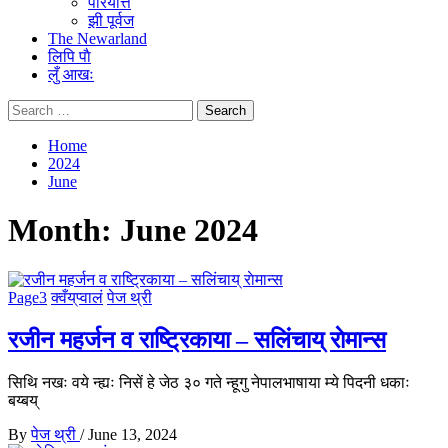
परियत्ति
झी पूर्वज
The Newarland
लिपि पाै
लुँ आखः
Search
for:
Home
2024
June
Month:
June 2024
Page3
क्वँय्‌प्वालं
पेज थ्री
रजीन महर्जन व राष्ट्रिकाया – सलिंचाय् राेमान्स
सिथि नखः वये न्ह्यः निसें हे जेठ ३० गते न्हूगु नेपालभाषाया म्ये पिदनी धकाः
बय्बय्
By
पेज थ्री
/
June 13, 2024