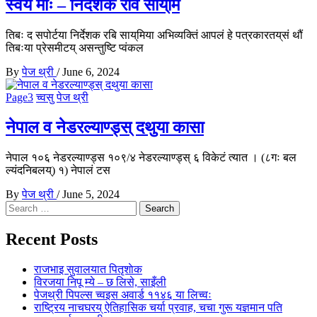
स्वये माः – निर्देशक रवि साय्‌मि
तिबः द सपोर्टया निर्देशक रबि साय्‌मिया अभिव्यक्तिं आपलं हे पत्रकारतय्‌सं थौं
तिबःया प्रेसमीटय् असन्तुष्टि प्वंकल
By
पेज थ्री
/
June 6, 2024
Page3
च्वसु
पेज थ्री
नेपाल व नेडरल्याण्ड्स् दथुया कासा
नेपाल १०६ नेडरल्याण्ड्स १०९/४ नेडरल्याण्ड्स् ६ विकेटं त्यात । (८गः बल
ल्यंदनिबलय्) १) नेपालं टस
By
पेज थ्री
/
June 5, 2024
Search
for:
Recent Posts
राजभाइ सुवालयात पितृशाेक
विरजया निपू म्ये – छ लिसे, साइँली
पेजथ्री पिपल्स च्वइस अवार्ड ११४६ या लिच्वः
राष्ट्रिय नाचघरय् ऐतिहासिक चर्या प्रवाह, चचा गुरू यज्ञमान पति