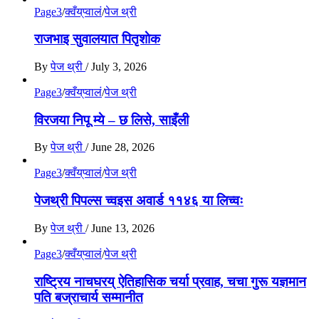
Page3
/
क्वँय्‌प्वालं
/
पेज थ्री
राजभाइ सुवालयात पितृशाेक
By
पेज थ्री
/
July 3, 2026
Page3
/
क्वँय्‌प्वालं
/
पेज थ्री
विरजया निपू म्ये – छ लिसे, साइँली
By
पेज थ्री
/
June 28, 2026
Page3
/
क्वँय्‌प्वालं
/
पेज थ्री
पेजथ्री पिपल्स च्वइस अवार्ड ११४६ या लिच्वः
By
पेज थ्री
/
June 13, 2026
Page3
/
क्वँय्‌प्वालं
/
पेज थ्री
राष्ट्रिय नाचघरय् ऐतिहासिक चर्या प्रवाह, चचा गुरू यज्ञमान
पति बज्राचार्य सम्मानीत