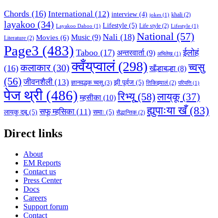
Chords
(16)
International
(12)
interview
(4)
khali
(2)
jokes
(1)
layakoo
(34)
Lifestyle
(5)
Life style
(2)
Layakoo Daboo
(1)
Lifestyle
(1)
National
(57)
Nali
(18)
Music
(9)
Movies
(6)
Literature
(2)
Page3
(483)
Taboo
(17)
ईलोहं
अन्तरवार्ता
(9)
अभिलेख
(1)
क्वँय्‌प्वालं
(298)
च्वसु
कलाकार
(30)
(16)
खँल्हाबल्हा
(8)
(56)
जीवनशैली
(13)
झी पूर्वज
(5)
ज्ञानवद्धक च्वसु
(3)
तिकिझ्यालं
(2)
परियत्ति
(1)
पेज थ्री
(486)
रिभ्यू
(58)
लाय्‌कू
(37)
म्हसीका
(10)
ह्युपाःया खँ
(83)
सफू म्हसिका
(11)
लाय्‌कू दबू
(5)
समाः
(5)
सैद्धान्तिक
(2)
Direct links
About
EM Reports
Contact us
Press Center
Docs
Careers
Support forum
Contact