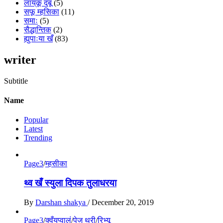
लाय्‌कू दबू
(5)
सफू म्हसिका
(11)
समाः
(5)
सैद्धान्तिक
(2)
ह्युपाःया खँ
(83)
writer
Subtitle
Name
Popular
Latest
Trending
Page3
/
म्हसीका
थ्व खँ स्युला दिपक तुलाधरया
By
Darshan shakya
/
December 20, 2019
Page3
/
क्वँय्‌प्वालं
/
पेज थ्री
/
रिभ्यू