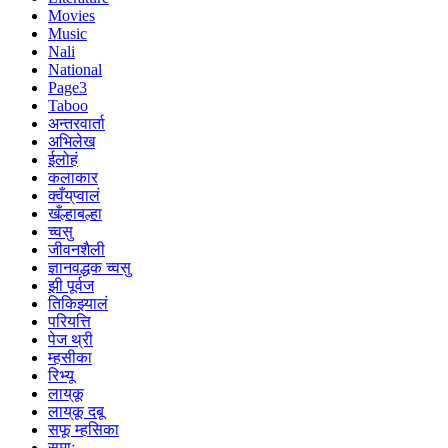
Movies
Music
Nali
National
Page3
Taboo
अन्तरवार्ता
अभिलेख
ईलोहं
कलाकार
क्वँय्‌प्वालं
खँल्हाबल्हा
च्वसु
जीवनशैली
ज्ञानवद्धक च्वसु
झी पूर्वज
तिकिझ्यालं
परियत्ति
पेज थ्री
म्हसीका
रिभ्यू
लाय्‌कू
लाय्‌कू दबू
सफू म्हसिका
समाः