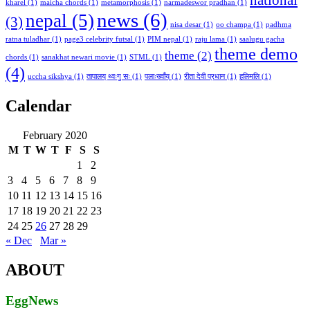
national
kharel
(1)
maicha chords
(1)
metamorphosis
(1)
narmadeswor pradhan
(1)
news
(6)
nepal
(5)
(3)
nisa desar
(1)
oo champa
(1)
padhma
ratna tuladhar
(1)
page3 celebrity futsal
(1)
PIM nepal
(1)
raju lama
(1)
saalugu gacha
theme demo
theme
(2)
chords
(1)
sanakhat newari movie
(1)
STML
(1)
(4)
uccha sikshya
(1)
तापालय् थ्वःगु सः
(1)
पलाःख्वाँय्
(1)
रीता देवी प्रधान
(1)
हलिमलि
(1)
Calendar
February 2020
M
T
W
T
F
S
S
1
2
3
4
5
6
7
8
9
10
11
12
13
14
15
16
17
18
19
20
21
22
23
24
25
26
27
28
29
« Dec
Mar »
ABOUT
EggNews