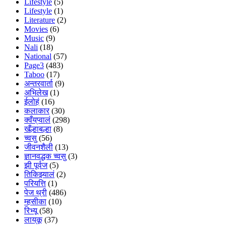
Lifestyle
(5)
Lifestyle
(1)
Literature
(2)
Movies
(6)
Music
(9)
Nali
(18)
National
(57)
Page3
(483)
Taboo
(17)
अन्तरवार्ता
(9)
अभिलेख
(1)
ईलोहं
(16)
कलाकार
(30)
क्वँय्‌प्वालं
(298)
खँल्हाबल्हा
(8)
च्वसु
(56)
जीवनशैली
(13)
ज्ञानवद्धक च्वसु
(3)
झी पूर्वज
(5)
तिकिझ्यालं
(2)
परियत्ति
(1)
पेज थ्री
(486)
म्हसीका
(10)
रिभ्यू
(58)
लाय्‌कू
(37)