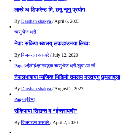
लाखे अ डिफरेन्ट मि, छगू न्हूगु प्रयाेग
By
Darshan shakya
/
April 6, 2023
च्वसु
/
पेज थ्री
नेवाः संकिपा ख्यलय् लकडाउनया लिच्वः
By
बिजयरत्न असंबरे
/
July 12, 2020
Page3
/
ईलोहं
/
ज्ञानवद्धक च्वसु
/
पेज थ्री
/
ह्युपाःया खँ
नेपालभाषाया म्यूजिक भिडियाे ख्यलय् मस्तय्‌गु छ्यलाबुला
By
Darshan shakya
/
August 2, 2023
Page3
/
रिभ्यू
संकिपाया सिद्दान्त व “ईन्द्रायणी”
By
बिजयरत्न असंबरे
/
April 2, 2020