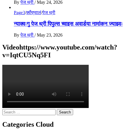
By
पेज थ्री
/
May 24, 2026
Page3
/
क्वँय्‌प्वालं
/
पेज थ्री
न्याक्वःगु पेज थ्री पिपुल्स च्वाइस अवार्डया नामांकन ज्याझ्वः
By
पेज थ्री
/
May 23, 2026
Videohttps://www.youtube.com/watch?
v=IqtCU5Nq5FI
Search
for:
Categories Cloud