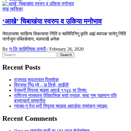
सफू म्हसिका
‘आखे’ चिबाखंया स्वरुप व उकिया मनोभाव
नेपालभाषा साहित्य विकासया निंतिं व च्वमिपिनिगु कृति अझं ब्यापक यायेगु निंतिं
नार्गाजुन पब्लिकेशन, यलपाखें अनेक
By
नःलि साहित्यिक लयपाै
/
February 26, 2020
Search
for:
Recent Posts
राजभाइ सुवालयात पितृशाेक
विरजया निपू म्ये – छ लिसे, साइँली
पेजथ्री पिपल्स च्वइस अवार्ड ११४६ या लिच्वः
राष्ट्रिय नाचघरय् ऐतिहासिक चर्या प्रवाह, चचा गुरू यज्ञमान पति
बज्राचार्य सम्मानीत
न्याक्वःगु पेज थ्री पिपुल्स च्वाइस अवार्डया नामांकन ज्याझ्वः
Recent Comments
Devi
on
मछालेगु बानी या 1M भ्युज् सेलेब्रेशन