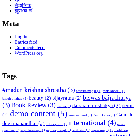
सैद्धान्तिक
ह्युपाःया खँ
Meta
Log in
Entries feed
Comments feed
WordPress.org
Tags
#madan krishna shrestha
(3)
ambika magar
(1)
ashis bhadel
(1)
biswas bajracharya
beauty
(2)
bijayratna
(2)
baagh bhairav
(1)
(3)
Book Review
(3)
darshan bir shakya
(2)
demo
burma
(1)
demo content
(5)
(2)
Ganesh
emerge band
(1)
Franz kafka
(1)
international
(4)
devi manandhar
(2)
indira joshi
(1)
james
pradhan
(1)
jery chakusey
(1)
juju kaji ranjit
(1)
lalitbistar
(1)
lujaw singh
(1)
madab raj