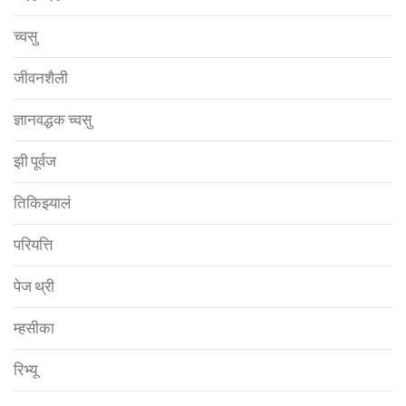
च्वसु
जीवनशैली
ज्ञानवद्धक च्वसु
झी पूर्वज
तिकिझ्यालं
परियत्ति
पेज थ्री
म्हसीका
रिभ्यू