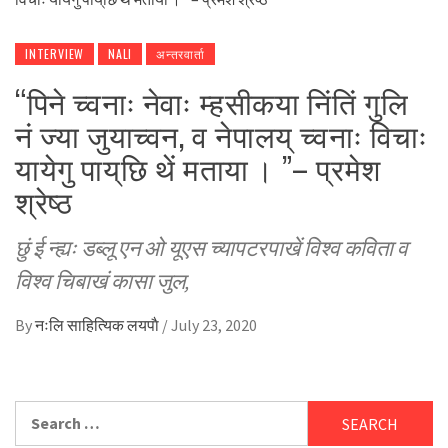
INTERVIEW
NALI
अन्तरवार्ता
“पिने च्वनाः नेवाः म्हसीकया निंतिं गुलि
नं ज्या जुयाच्वन, व नेपालय् च्वनाः विचाः
यायेगु पाय्‌छि थें मताया । ”– प्रमेश
श्रेष्ठ
छुं ई न्ह्यः डब्लू एन ओ यूएस च्यापटरपाखें विश्व कविता व
विश्व चिबाखं कासा जुल,
By
नःलि साहित्यिक लयपाै
/
July 23, 2020
Search
for: