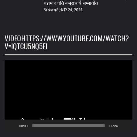
यज्ञमान पति बज्राचार्य सम्मानीत
BY
पेज थ्री
MAY 24, 2026
/
VIDEOHTTPS://WWW.YOUTUBE.COM/WATCH?
V=IQTCU5NQ5FI
Video
Player
00:00
06:24