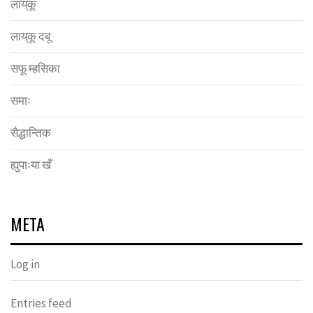
लाय्‌कू
लाय्‌कू दबू
सफू म्हसिका
समाः
सैद्धान्तिक
ह्युपाःया खँ
META
Log in
Entries feed