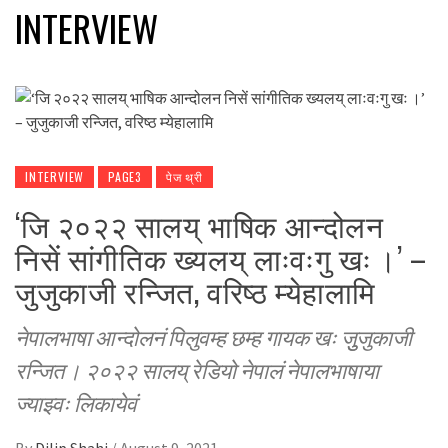
INTERVIEW
INTERVIEW
PAGE3
पेज थ्री
‘जि २०२२ सालय् भाषिक आन्दोलन
निसें सांगीतिक ख्यलय् लाःवःगु खः ।’ –
जुजुकाजी रन्जित, वरिष्ठ म्येहालामि
नेपालभाषा आन्दोलनं पिलुवम्ह छम्ह गायक खः जुुजुकाजी
रन्जित । २०२२ सालय् रेडियो नेपालं नेपालभाषाया
ज्याझ्वः लिकायेवं