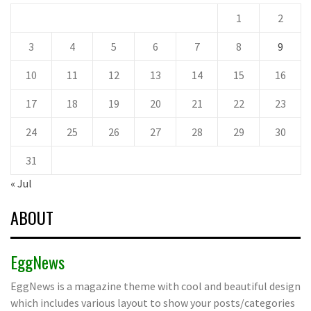
1
2
3
4
5
6
7
8
9
10
11
12
13
14
15
16
17
18
19
20
21
22
23
24
25
26
27
28
29
30
31
« Jul
ABOUT
EggNews
EggNews is a magazine theme with cool and beautiful design
which includes various layout to show your posts/categories