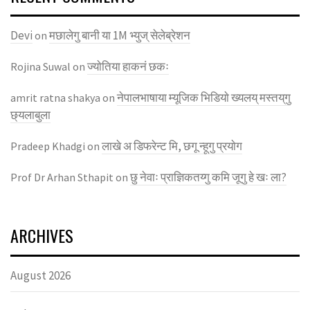
Devi
मछालेगु बानी या 1M भ्युज् सेलेब्रेशन
on
ज्याेतिया हाकनं छकः
Rojina Suwal
on
नेपालभाषाया म्यूजिक भिडियाे ख्यलय् मस्तय्‌गु
amrit ratna shakya
on
छ्यलाबुला
लाखे अ डिफरेन्ट मि, छगू न्हूगु प्रयाेग
Pradeep Khadgi
on
छु नेवाः प्राज्ञिकतय्गु कमि जूगु हे खः ला?
Prof Dr Arhan Sthapit
on
ARCHIVES
August 2026