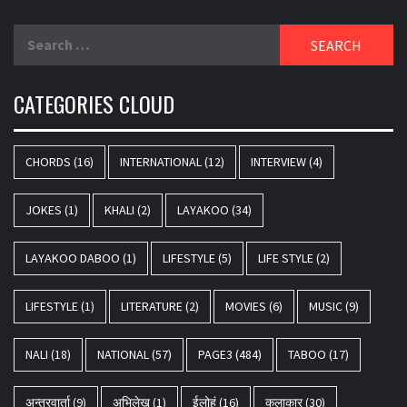
Search
for:
CATEGORIES CLOUD
CHORDS
(16)
INTERNATIONAL
(12)
INTERVIEW
(4)
JOKES
(1)
KHALI
(2)
LAYAKOO
(34)
LAYAKOO DABOO
(1)
LIFESTYLE
(5)
LIFE STYLE
(2)
LIFESTYLE
(1)
LITERATURE
(2)
MOVIES
(6)
MUSIC
(9)
NALI
(18)
NATIONAL
(57)
PAGE3
(484)
TABOO
(17)
अन्तरवार्ता
(9)
अभिलेख
(1)
ईलोहं
(16)
कलाकार
(30)