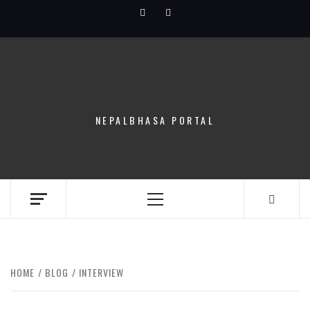
Skip
Facebook
Youtube
to
content
NEPALBHASA PORTAL
Primary
Menu
HOME
BLOG
INTERVIEW