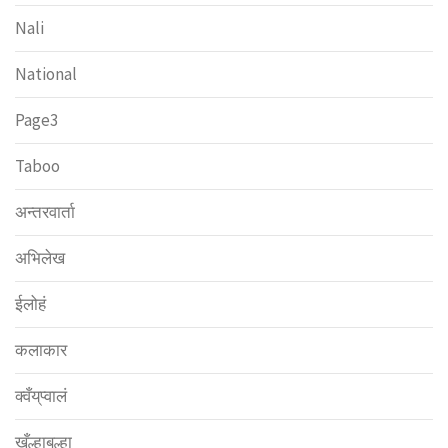
Nali
National
Page3
Taboo
अन्तरवार्ता
अभिलेख
ईलोहं
कलाकार
क्वँय्‌प्वालं
खँल्हाबल्हा