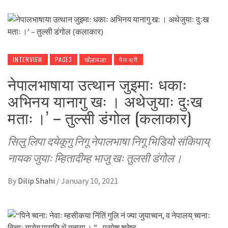
INTERVIEW
PAGE3
खँल्हाबल्हा
पेज थ्री
नेपालभाषाया उत्थान जुइमाः धकाः
अभिनय यानागु खः । अथेजुयाः दुःख
मताः ।’ – तुल्सी डंगोल (कलाकार)
सिलु लिपा दयेकूगु निगू नेपालभाषा निगू भिडियो संकिपाय्
नायक जुयाः म्हितादीम्ह भाजु खः तुलसी डंगोल ।
By
Dilip Shahi
/
January 10, 2021