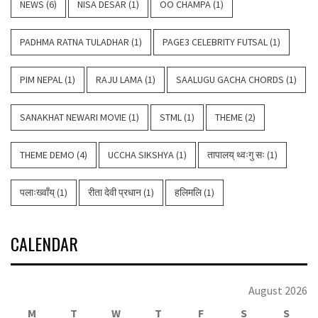
NEWS
(6)
NISA DESAR
(1)
OO CHAMPA
(1)
PADHMA RATNA TULADHAR
(1)
PAGE3 CELEBRITY FUTSAL
(1)
PIM NEPAL
(1)
RAJU LAMA
(1)
SAALUGU GACHA CHORDS
(1)
SANAKHAT NEWARI MOVIE
(1)
STML
(1)
THEME
(2)
THEME DEMO
(4)
UCCHA SIKSHYA
(1)
तापालय् थ्वःगु सः
(1)
पलाःख्वाँय्
(1)
रीता देवी प्रधान
(1)
हलिमलि
(1)
CALENDAR
August 2026
M
T
W
T
F
S
S