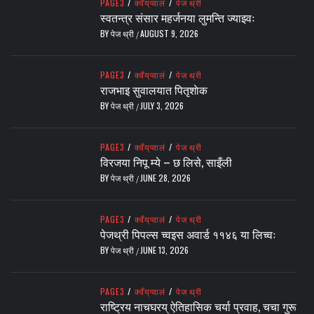
PAGE3
/
क्वँय्‌प्वालं
/
पेज थ्री
स्वतन्त्र संसार महर्जनया लुमन्ति ज्याझ्वः
BY
पेज थ्री
AUGUST 9, 2026
/
PAGE3
/
क्वँय्‌प्वालं
/
पेज थ्री
राजभाइ सुवालयात पितृशाेक
BY
पेज थ्री
JULY 3, 2026
/
PAGE3
/
क्वँय्‌प्वालं
/
पेज थ्री
विरजया निपू म्ये – छ लिसे, साइँली
BY
पेज थ्री
JUNE 28, 2026
/
PAGE3
/
क्वँय्‌प्वालं
/
पेज थ्री
पेजथ्री पिपल्स च्वइस अवार्ड ११४६ या लिच्वः
BY
पेज थ्री
JUNE 13, 2026
/
PAGE3
/
क्वँय्‌प्वालं
/
पेज थ्री
राष्ट्रिय नाचघरय् ऐतिहासिक चर्या प्रवाह, चचा गुरू