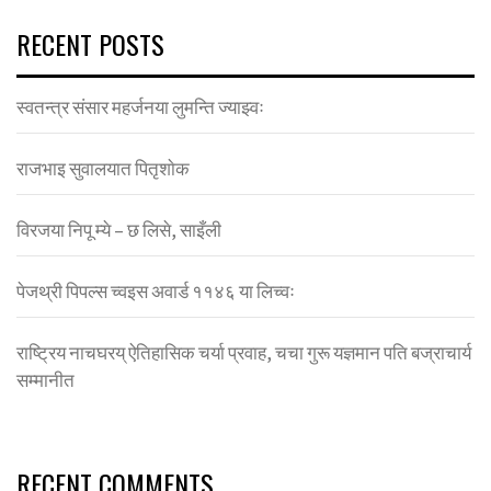
RECENT POSTS
स्वतन्त्र संसार महर्जनया लुमन्ति ज्याझ्वः
राजभाइ सुवालयात पितृशाेक
विरजया निपू म्ये – छ लिसे, साइँली
पेजथ्री पिपल्स च्वइस अवार्ड ११४६ या लिच्वः
राष्ट्रिय नाचघरय् ऐतिहासिक चर्या प्रवाह, चचा गुरू यज्ञमान पति बज्राचार्य
सम्मानीत
RECENT COMMENTS