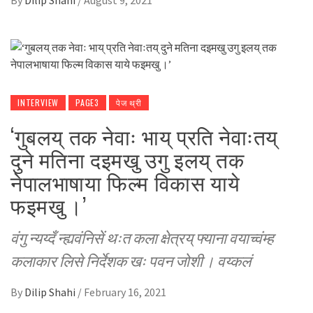
By
Dilip Shahi
/
August 9, 2021
INTERVIEW
PAGE3
पेज थ्री
‘गुबलय् तक नेवाः भाय् प्रति नेवाःतय्
दुने मतिना दइमखु उगु इलय् तक
नेपालभाषाया फिल्म विकास याये
फइमखु ।’
वंगु न्यय्दँ न्ह्यवंनिसें थःत कला क्षेत्रय् फ्याना वयाच्वंम्ह
कलाकार लिसे निर्देशक खः पवन जोशी । वय्कलं
By
Dilip Shahi
/
February 16, 2021