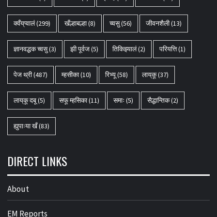
क्वँय्‌प्वालं
(299)
खँल्हाबल्हा
(8)
च्वसु
(56)
जीवनशैली
(13)
ज्ञानवद्धक च्वसु
(3)
झी पूर्वज
(5)
तिकिझ्यालं
(2)
परियत्ति
(1)
पेज थ्री
(487)
म्हसीका
(10)
रिभ्यू
(58)
लाय्‌कू
(37)
लाय्‌कू दबू
(5)
सफू म्हसिका
(11)
समाः
(5)
सैद्धान्तिक
(2)
ह्युपाःया खँ
(83)
DIRECT LINKS
About
EM Reports