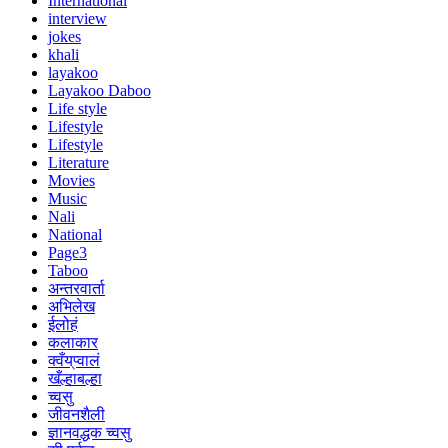
International
interview
jokes
khali
layakoo
Layakoo Daboo
Life style
Lifestyle
Lifestyle
Literature
Movies
Music
Nali
National
Page3
Taboo
अन्तरवार्ता
अभिलेख
ईलोहं
कलाकार
क्वँय्‌प्वालं
खँल्हाबल्हा
च्वसु
जीवनशैली
ज्ञानवद्धक च्वसु