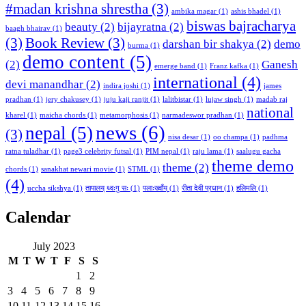
#madan krishna shrestha
(3)
ambika magar
(1)
ashis bhadel
(1)
biswas bajracharya
beauty
(2)
bijayratna
(2)
baagh bhairav
(1)
(3)
Book Review
(3)
darshan bir shakya
(2)
demo
burma
(1)
demo content
(5)
(2)
Ganesh
emerge band
(1)
Franz kafka
(1)
international
(4)
devi manandhar
(2)
indira joshi
(1)
james
pradhan
(1)
jery chakusey
(1)
juju kaji ranjit
(1)
lalitbistar
(1)
lujaw singh
(1)
madab raj
national
kharel
(1)
maicha chords
(1)
metamorphosis
(1)
narmadeswor pradhan
(1)
news
(6)
nepal
(5)
(3)
nisa desar
(1)
oo champa
(1)
padhma
ratna tuladhar
(1)
page3 celebrity futsal
(1)
PIM nepal
(1)
raju lama
(1)
saalugu gacha
theme demo
theme
(2)
chords
(1)
sanakhat newari movie
(1)
STML
(1)
(4)
uccha sikshya
(1)
तापालय् थ्वःगु सः
(1)
पलाःख्वाँय्
(1)
रीता देवी प्रधान
(1)
हलिमलि
(1)
Calendar
July 2023
M
T
W
T
F
S
S
1
2
3
4
5
6
7
8
9
10
11
12
13
14
15
16