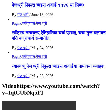
पेजथ्री पिपल्स च्वइस अवार्ड ११४६ या लिच्वः
By
पेज थ्री
/
June 13, 2026
Page3
/
क्वँय्‌प्वालं
/
पेज थ्री
राष्ट्रिय नाचघरय् ऐतिहासिक चर्या प्रवाह, चचा गुरू यज्ञमान
पति बज्राचार्य सम्मानीत
By
पेज थ्री
/
May 24, 2026
Page3
/
क्वँय्‌प्वालं
/
पेज थ्री
न्याक्वःगु पेज थ्री पिपुल्स च्वाइस अवार्डया नामांकन ज्याझ्वः
By
पेज थ्री
/
May 23, 2026
Videohttps://www.youtube.com/watch?
v=IqtCU5Nq5FI