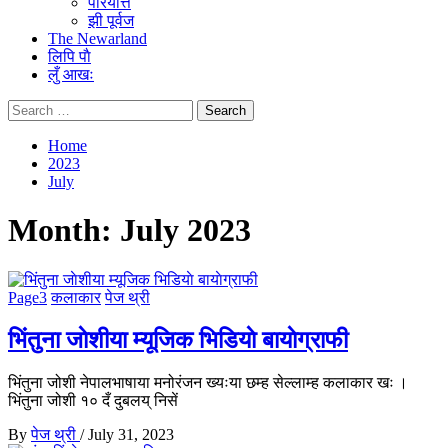
परियत्ति
झी पूर्वज
The Newarland
लिपि पाै
लुँ आखः
Search
for:
Home
2023
July
Month:
July 2023
Page3
कलाकार
पेज थ्री
भिंतुना जाेशीया म्यूजिक भिडियाे बायाेग्राफी
भिंतुना जोशी नेपालभाषाया मनोरंजन ख्यःया छम्ह सेल्लाम्ह कलाकार खः ।
भिंतुना जोशी १० दँ दुबलय् निसें
By
पेज थ्री
/
July 31, 2023