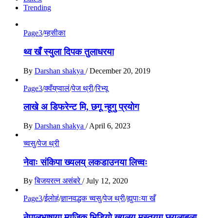
Trending
Page3
/
म्हसीका
थ्व खँ स्युला दिपक तुलाधरया
By
Darshan shakya
/
December 20, 2019
Page3
/
क्वँय्‌प्वालं
/
पेज थ्री
/
रिभ्यू
लाखे अ डिफरेन्ट मि, छगू न्हूगु प्रयाेग
By
Darshan shakya
/
April 6, 2023
च्वसु
/
पेज थ्री
नेवाः संकिपा ख्यलय् लकडाउनया लिच्वः
By
बिजयरत्न असंबरे
/
July 12, 2020
Page3
/
ईलोहं
/
ज्ञानवद्धक च्वसु
/
पेज थ्री
/
ह्युपाःया खँ
नेपालभाषाया म्यूजिक भिडियाे ख्यलय् मस्तय्‌गु छ्यलाबुला