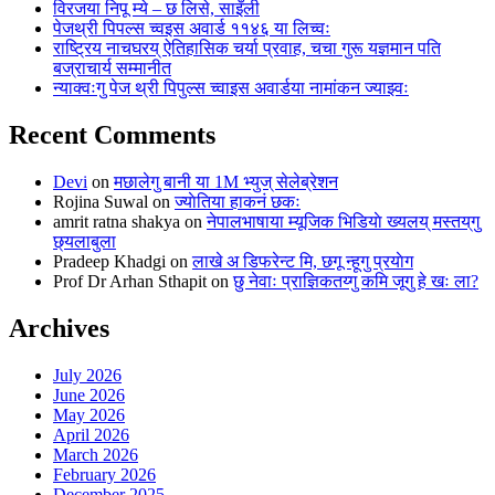
विरजया निपू म्ये – छ लिसे, साइँली
पेजथ्री पिपल्स च्वइस अवार्ड ११४६ या लिच्वः
राष्ट्रिय नाचघरय् ऐतिहासिक चर्या प्रवाह, चचा गुरू यज्ञमान पति
बज्राचार्य सम्मानीत
न्याक्वःगु पेज थ्री पिपुल्स च्वाइस अवार्डया नामांकन ज्याझ्वः
Recent Comments
Devi
on
मछालेगु बानी या 1M भ्युज् सेलेब्रेशन
Rojina Suwal
on
ज्याेतिया हाकनं छकः
amrit ratna shakya
on
नेपालभाषाया म्यूजिक भिडियाे ख्यलय् मस्तय्‌गु
छ्यलाबुला
Pradeep Khadgi
on
लाखे अ डिफरेन्ट मि, छगू न्हूगु प्रयाेग
Prof Dr Arhan Sthapit
on
छु नेवाः प्राज्ञिकतय्गु कमि जूगु हे खः ला?
Archives
July 2026
June 2026
May 2026
April 2026
March 2026
February 2026
December 2025