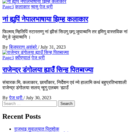
Page3
कलाकार
च्वसु
पेज थ्री
नां ह्युपिं नेपालभाषाया झिम्ह कलाकार
फिल्मय् म्हितिपिं स्टारतय्गु नां झीसं सिउगु छगू जुयाच्वनि तर इमिगु वास्तविक नां
मेगु हे जुयाच्वनि ।
By
बिजयरत्न असंबरे
/
July 31, 2023
Page3
क्वँय्‌प्वालं
पेज थ्री
राजेन्द्र डंगाेलया ह्याउँ सिन्ह पितब्वज्या
संचारकःमि, कलाकार, छायाँकार, निर्देशन एवं म्ये हालामि कथं बहुप्रतिभाशाली
राजेन्द्र डंगोलया सलय् न्हूगु एलबम ‘ह्याउँ
By
पेज थ्री
/
July 30, 2023
Search
for:
Recent Posts
राजभाइ सुवालयात पितृशाेक