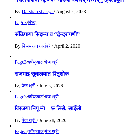
By
Darshan shakya
/
August 2, 2023
Page3
/
रिभ्यू
संकिपाया सिद्दान्त व “ईन्द्रायणी”
By
बिजयरत्न असंबरे
/
April 2, 2020
Page3
/
क्वँय्‌प्वालं
/
पेज थ्री
राजभाइ सुवालयात पितृशाेक
By
पेज थ्री
/
July 3, 2026
Page3
/
क्वँय्‌प्वालं
/
पेज थ्री
विरजया निपू म्ये – छ लिसे, साइँली
By
पेज थ्री
/
June 28, 2026
Page3
/
क्वँय्‌प्वालं
/
पेज थ्री