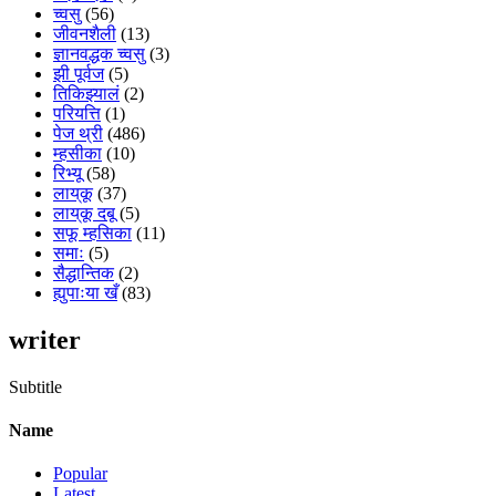
च्वसु
(56)
जीवनशैली
(13)
ज्ञानवद्धक च्वसु
(3)
झी पूर्वज
(5)
तिकिझ्यालं
(2)
परियत्ति
(1)
पेज थ्री
(486)
म्हसीका
(10)
रिभ्यू
(58)
लाय्‌कू
(37)
लाय्‌कू दबू
(5)
सफू म्हसिका
(11)
समाः
(5)
सैद्धान्तिक
(2)
ह्युपाःया खँ
(83)
writer
Subtitle
Name
Popular
Latest