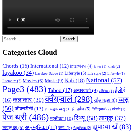
Search
for:
Categories Cloud
Chords
(16)
International
(12)
interview
(4)
khali
(2)
jokes
(1)
layakoo
(34)
Lifestyle
(5)
Life style
(2)
Layakoo Daboo
(1)
Lifestyle
(1)
National
(57)
Nali
(18)
Music
(9)
Movies
(6)
Literature
(2)
Page3
(483)
Taboo
(17)
ईलोहं
अन्तरवार्ता
(9)
अभिलेख
(1)
क्वँय्‌प्वालं
(298)
च्वसु
कलाकार
(30)
(16)
खँल्हाबल्हा
(8)
(56)
जीवनशैली
(13)
झी पूर्वज
(5)
ज्ञानवद्धक च्वसु
(3)
तिकिझ्यालं
(2)
परियत्ति
(1)
पेज थ्री
(486)
रिभ्यू
(58)
लाय्‌कू
(37)
म्हसीका
(10)
ह्युपाःया खँ
(83)
सफू म्हसिका
(11)
लाय्‌कू दबू
(5)
समाः
(5)
सैद्धान्तिक
(2)