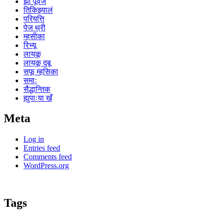
झी पूर्वज
तिकिझ्यालं
परियत्ति
पेज थ्री
म्हसीका
रिभ्यू
लाय्‌कू
लाय्‌कू दबू
सफू म्हसिका
समाः
सैद्धान्तिक
ह्युपाःया खँ
Meta
Log in
Entries feed
Comments feed
WordPress.org
Tags