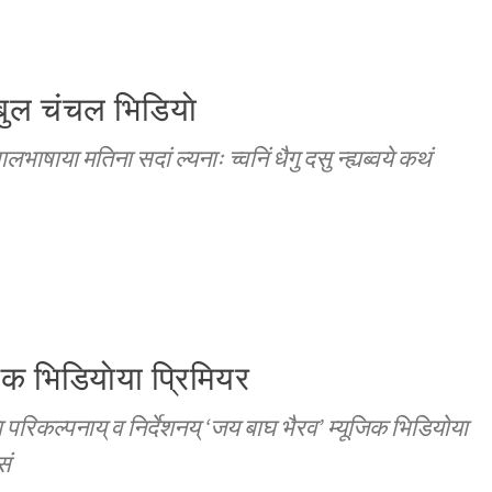
बुल चंचल भिडियाे
नेपालभाषाया मतिना सदां ल्यनाः च्वनिं धैगु दसु न्ह्यब्वये कथं
िक भिडियाेया प्रिमियर
परिकल्पनाय् व निर्देशनय् ‘जय बाघ भैरव’ म्यूजिक भिडियाेया
सं