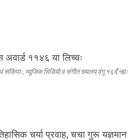
इस अवार्ड ११४६ या लिच्वः
संकिपाः, म्यूजिक भिडियाे व संगीत ख्यलय् वंगु १६दँ न्ह्यः
तिहासिक चर्या प्रवाह, चचा गुरू यज्ञमान