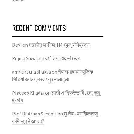
RECENT COMMENTS
Devi
मछालेगु बानी या 1M भ्युज् सेलेब्रेशन
on
ज्याेतिया हाकनं छकः
Rojina Suwal
on
नेपालभाषाया म्यूजिक
amrit ratna shakya
on
भिडियाे ख्यलय् मस्तय्‌गु छ्यलाबुला
लाखे अ डिफरेन्ट मि, छगू न्हूगु
Pradeep Khadgi
on
प्रयाेग
छु नेवाः प्राज्ञिकतय्गु
Prof Dr Arhan Sthapit
on
कमि जूगु हे खः ला?