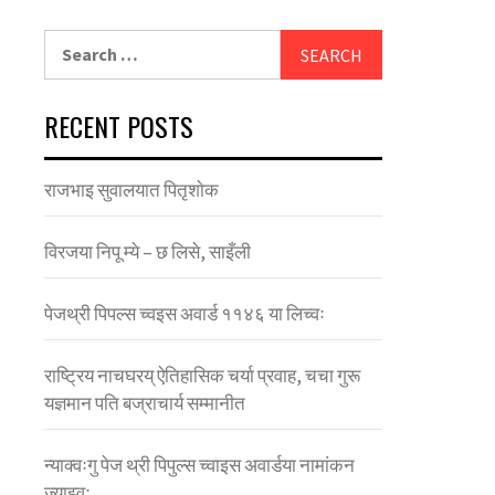
Search
for:
RECENT POSTS
राजभाइ सुवालयात पितृशाेक
विरजया निपू म्ये – छ लिसे, साइँली
पेजथ्री पिपल्स च्वइस अवार्ड ११४६ या लिच्वः
राष्ट्रिय नाचघरय् ऐतिहासिक चर्या प्रवाह, चचा गुरू
यज्ञमान पति बज्राचार्य सम्मानीत
न्याक्वःगु पेज थ्री पिपुल्स च्वाइस अवार्डया नामांकन
ज्याझ्वः