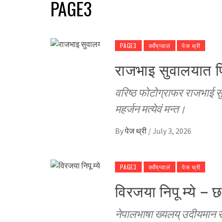
PAGE3
PAGE3
क्वँय्‌प्वालं
पेज थ्री
राजभाइ सुवालयात प
वरिष्ठ फोटोग्राफर राजभाई सुवा
महर्जन मत्येवं मन्त।
By
पेज थ्री
/
July 3, 2026
PAGE3
क्वँय्‌प्वालं
पेज थ्री
विरजया निपू म्ये – छ
नेपालभाषा ख्यलय् उदीयमान स