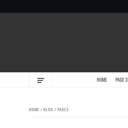
Skip
to
content
HOME
PAGE 3
HOME
BLOG
PAGE3