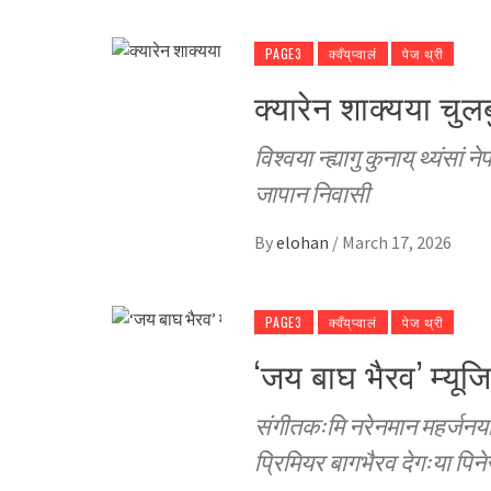
PAGE3
क्वँय्‌प्वालं
पेज थ्री
क्यारेन शाक्यया चुल
विश्वया न्ह्यागु कुनाय् थ्यंसां 
जापान निवासी
By
elohan
/
March 17, 2026
PAGE3
क्वँय्‌प्वालं
पेज थ्री
‘जय बाघ भैरव’ म्यूज
संगीतकःमि नरेनमान महर्जनया 
प्रिमियर बागभैरव देगःया पिने