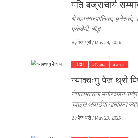
पति बज्राचार्य सम्म
येँ महानगरपालिका, युनेस्काे, 
एकेडेमी, बाैद्ध
By
पेज थ्री
/
May 24, 2026
PAGE3
क्वँय्‌प्वालं
पेज थ्री
न्याक्वःगु पेज थ्री 
नेपालभाषाया मनोरञ्जन पत्रिका
च्वाइस अवार्डया नामांकन ज्या
By
पेज थ्री
/
May 23, 2026