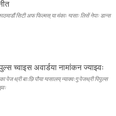
ानीत
काठमाडाैं सिटी अफ फिल्मस् या मंकाः ग्वसाः लिसें नेपाः डान्स
पिपुल्स च्वाइस अवार्डया नामांकन ज्याझ्वः
 पेज थ्री बाःछि पौया ग्वसालय् न्याक्वःगु पेजथ्री पिपुल्स
झ्वः