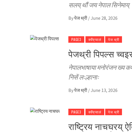
सलय् थाैं जय नेपाल सिनेमाय्
By
पेज थ्री
/
June 28, 2026
PAGE3
क्वँय्‌प्वालं
पेज थ्री
पेजथ्री पिपल्स च्व
नेपालभाषाया मनाेरंजन ख्य कथं 
निसें लःल्हानाः
By
पेज थ्री
/
June 13, 2026
PAGE3
क्वँय्‌प्वालं
पेज थ्री
राष्ट्रिय नाचघरय् ऐ