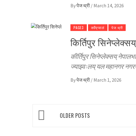
By
पेज थ्री
/
March 14, 2026
PAGE3
क्वँय्‌प्वालं
पेज थ्री
किर्तिपुर सिनेप्लेक्स
कीर्तिपुर सिनेप्लेक्सय् नेपालभ
ज्याझ्वःलय् यल महानगर नग
By
पेज थ्री
/
March 1, 2026
Posts
OLDER POSTS
navigation