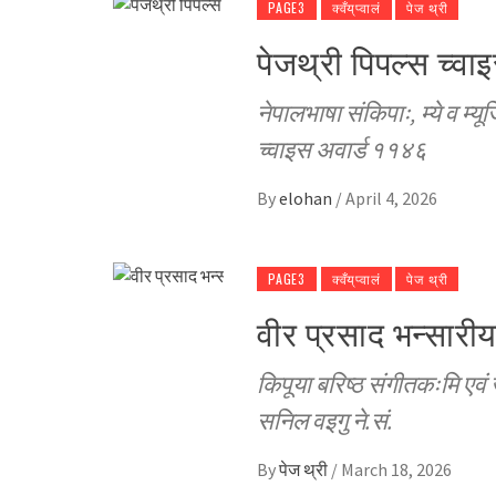
PAGE3
क्वँय्‌प्वालं
पेज थ्री
पेजथ्री पिपल्स च्व
नेपालभाषा संकिपाः, म्ये व म्यू
च्वाइस अवार्ड ११४६
By
elohan
/
April 4, 2026
PAGE3
क्वँय्‌प्वालं
पेज थ्री
वीर प्रसाद भन्सारी
किपूया बरिष्ठ संगीतकःमि एवं 
सनिल वइगु ने.सं.
By
पेज थ्री
/
March 18, 2026