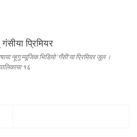
य् गंसीया प्रिमियर
ाषाया न्हूगु म्यूजिक भिडियाे ‘गँसी’या प्रिमियर जुल ।
रपालिकाया १६