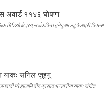
ाइस अवार्ड ११४६ घोषणा
जिक भिडियो क्षेत्रय् सर्जकपिन्त हनेगु आज्जुं पेजथ्री पिपल्स
या याकः सनिल जुइगु
जनवादी म्ये हालामि वीर प्रसाद भन्सारीया याकः संगीत