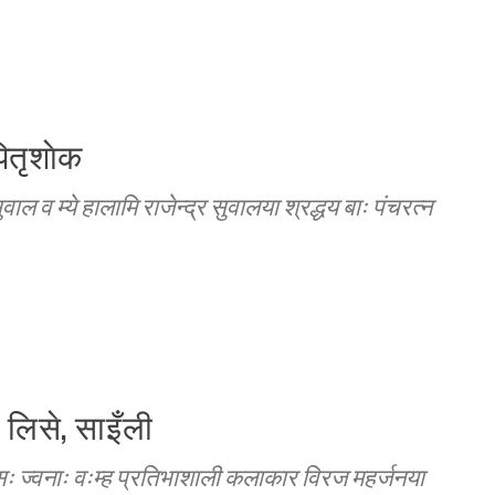
ितृशाेक
ल व म्ये हालामि राजेन्द्र सुवालया श्रद्धय बाः पंचरत्न
 लिसे, साइँली
ः ज्वनाः वःम्ह प्रतिभाशाली कलाकार विरज महर्जनया