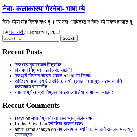
नेवाः कलाकारया गैरनेवाः भाषा म्ये
नेवाः म्येया मोह विस्कं कथं दु । गैर नेवाः भाषितय्सं नं नेवाः म्ये गाक्कं हालातःगु
By
पेज थ्री
/
February 1, 2022
Search
for:
Recent Posts
राजभाइ सुवालयात पितृशाेक
विरजया निपू म्ये – छ लिसे, साइँली
पेजथ्री पिपल्स च्वइस अवार्ड ११४६ या लिच्वः
राष्ट्रिय नाचघरय् ऐतिहासिक चर्या प्रवाह, चचा गुरू यज्ञमान पति
बज्राचार्य सम्मानीत
न्याक्वःगु पेज थ्री पिपुल्स च्वाइस अवार्डया नामांकन ज्याझ्वः
Recent Comments
Devi
on
मछालेगु बानी या 1M भ्युज् सेलेब्रेशन
Rojina Suwal
on
ज्याेतिया हाकनं छकः
amrit ratna shakya
on
नेपालभाषाया म्यूजिक भिडियाे ख्यलय् मस्तय्‌गु
छ्यलाबुला