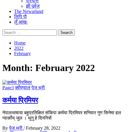
परियत्ति
झी पूर्वज
The Newarland
लिपि पाै
लुँ आखः
Search
for:
Home
2022
February
Month:
February 2022
Page3
क्वँय्‌प्वालं
पेज थ्री
कर्मया प्रिमियर
नेपालभाषाया बहुप्रतिक्षित संकिपा कर्मया प्रिमियर शनिवार गुण सिनेमा हल
ग्वार्कोय् जुल । थुगु हे दिननिसें
By
पेज थ्री
/
February 28, 2022