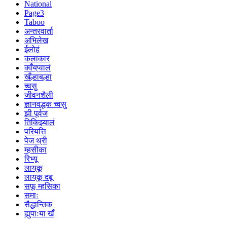
National
Page3
Taboo
अन्तरवार्ता
अभिलेख
ईलोहं
कलाकार
क्वँय्‌प्वालं
खँल्हाबल्हा
च्वसु
जीवनशैली
ज्ञानवद्धक च्वसु
झी पूर्वज
तिकिझ्यालं
परियत्ति
पेज थ्री
म्हसीका
रिभ्यू
लाय्‌कू
लाय्‌कू दबू
सफू म्हसिका
समाः
सैद्धान्तिक
ह्युपाःया खँ