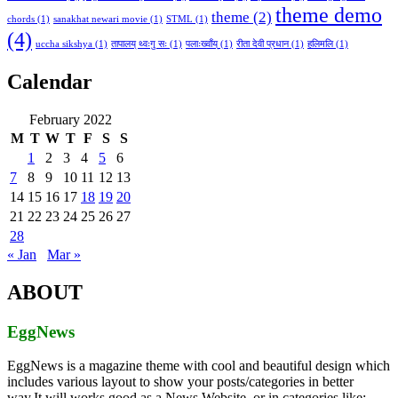
theme demo
theme
(2)
chords
(1)
sanakhat newari movie
(1)
STML
(1)
(4)
uccha sikshya
(1)
तापालय् थ्वःगु सः
(1)
पलाःख्वाँय्
(1)
रीता देवी प्रधान
(1)
हलिमलि
(1)
Calendar
February 2022
M
T
W
T
F
S
S
1
2
3
4
5
6
7
8
9
10
11
12
13
14
15
16
17
18
19
20
21
22
23
24
25
26
27
28
« Jan
Mar »
ABOUT
EggNews
EggNews is a magazine theme with cool and beautiful design which
includes various layout to show your posts/categories in better
way.It will works good as a News Website, or in categories like: