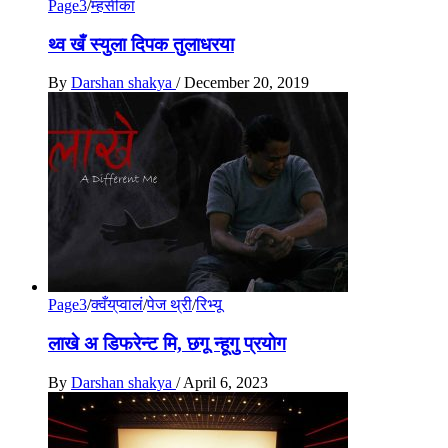
Page3
/
म्हसीका
थ्व खँ स्युला दिपक तुलाधरया
By
Darshan shakya
/
December 20, 2019
Page3
/
क्वँय्‌प्वालं
/
पेज थ्री
/
रिभ्यू
लाखे अ डिफरेन्ट मि, छगू न्हूगु प्रयाेग
By
Darshan shakya
/
April 6, 2023