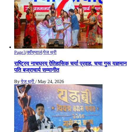
Page3
/
क्वँय्‌प्वालं
/
पेज थ्री
राष्ट्रिय नाचघरय् ऐतिहासिक चर्या प्रवाह, चचा गुरू यज्ञमान
पति बज्राचार्य सम्मानीत
By
पेज थ्री
/
May 24, 2026