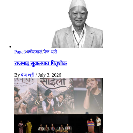
Page3
/
क्वँय्‌प्वालं
/
पेज थ्री
राजभाइ सुवालयात पितृशाेक
By
पेज थ्री
/
July 3, 2026