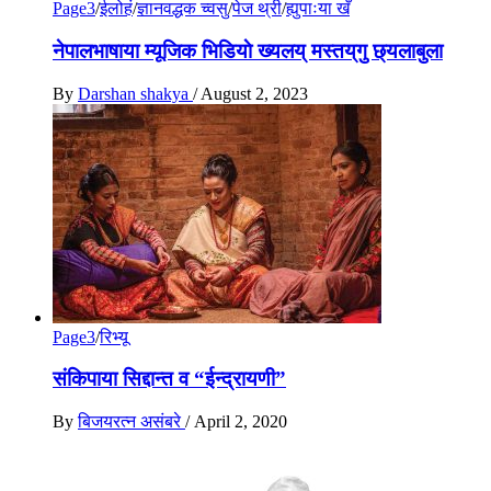
Page3
/
ईलोहं
/
ज्ञानवद्धक च्वसु
/
पेज थ्री
/
ह्युपाःया खँ
नेपालभाषाया म्यूजिक भिडियाे ख्यलय् मस्तय्‌गु छ्यलाबुला
By
Darshan shakya
/
August 2, 2023
Page3
/
रिभ्यू
संकिपाया सिद्दान्त व “ईन्द्रायणी”
By
बिजयरत्न असंबरे
/
April 2, 2020