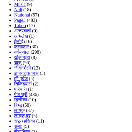
Music
(9)
Nali
(18)
National
(57)
Page3
(483)
Taboo
(17)
अन्तरवार्ता
(9)
अभिलेख
(1)
ईलोहं
(16)
कलाकार
(30)
क्वँय्‌प्वालं
(298)
खँल्हाबल्हा
(8)
च्वसु
(56)
जीवनशैली
(13)
ज्ञानवद्धक च्वसु
(3)
झी पूर्वज
(5)
तिकिझ्यालं
(2)
परियत्ति
(1)
पेज थ्री
(486)
म्हसीका
(10)
रिभ्यू
(58)
लाय्‌कू
(37)
लाय्‌कू दबू
(5)
सफू म्हसिका
(11)
समाः
(5)
सैद्धान्तिक
(2)