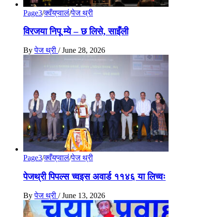
Page3
/
क्वँय्‌प्वालं
/
पेज थ्री
विरजया निपू म्ये – छ लिसे, साइँली
By
पेज थ्री
/
June 28, 2026
Page3
/
क्वँय्‌प्वालं
/
पेज थ्री
पेजथ्री पिपल्स च्वइस अवार्ड ११४६ या लिच्वः
By
पेज थ्री
/
June 13, 2026