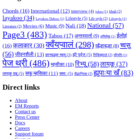
Chords
(16)
International
(12)
interview
(4)
khali
(2)
jokes
(1)
layakoo
(34)
Lifestyle
(5)
Life style
(2)
Layakoo Daboo
(1)
Lifestyle
(1)
National
(57)
Nali
(18)
Music
(9)
Movies
(6)
Literature
(2)
Page3
(483)
Taboo
(17)
ईलोहं
अन्तरवार्ता
(9)
अभिलेख
(1)
क्वँय्‌प्वालं
(298)
च्वसु
कलाकार
(30)
(16)
खँल्हाबल्हा
(8)
(56)
जीवनशैली
(13)
झी पूर्वज
(5)
ज्ञानवद्धक च्वसु
(3)
तिकिझ्यालं
(2)
परियत्ति
(1)
पेज थ्री
(486)
रिभ्यू
(58)
लाय्‌कू
(37)
म्हसीका
(10)
ह्युपाःया खँ
(83)
सफू म्हसिका
(11)
लाय्‌कू दबू
(5)
समाः
(5)
सैद्धान्तिक
(2)
Direct links
About
EM Reports
Contact us
Press Center
Docs
Careers
Support forum