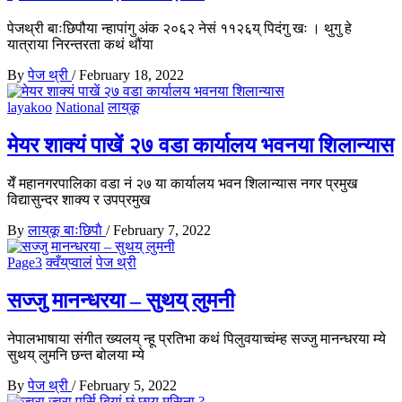
पेजथ्री बाःछिपौया न्हापांगु अंक २०६२ नेसं ११२६य् पिदंगु खः । थुगु हे
यात्राया निरन्तरता कथं थौंया
By
पेज थ्री
/
February 18, 2022
layakoo
National
लाय्‌कू
मेयर शाक्यं पाखें २७ वडा कार्यालय भवनया शिलान्यास
येँ महानगरपालिका वडा नं २७ या कार्यालय भवन शिलान्यास नगर प्रमुख
विद्यासुन्दर शाक्य र उपप्रमुख
By
लाय्‌कू बाःछिपाै
/
February 7, 2022
Page3
क्वँय्‌प्वालं
पेज थ्री
सज्जु मानन्धरया – सुथय् लुमनी
नेपालभाषाया संगीत ख्यलय् न्हू प्रतिभा कथं पिलुवयाच्वंम्ह सज्जु मानन्धरया म्ये
सुथय् लुमनि छन्त बोलया म्ये
By
पेज थ्री
/
February 5, 2022