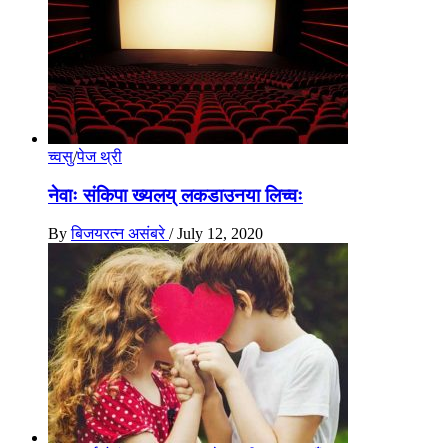
च्वसु
/
पेज थ्री
नेवाः संकिपा ख्यलय् लकडाउनया लिच्वः
By
बिजयरत्न असंबरे
/
July 12, 2020