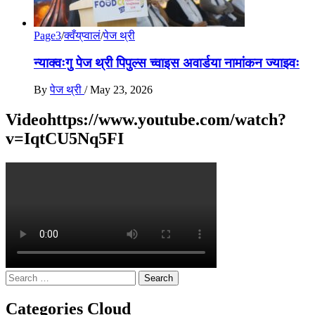
Page3
/
क्वँय्‌प्वालं
/
पेज थ्री
न्याक्वःगु पेज थ्री पिपुल्स च्वाइस अवार्डया नामांकन ज्याझ्वः
By
पेज थ्री
/
May 23, 2026
Videohttps://www.youtube.com/watch?
v=IqtCU5Nq5FI
Search
for:
Categories Cloud