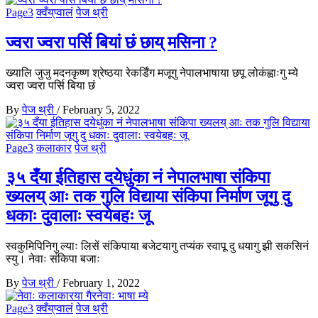
Page3
क्वँय्‌प्वालं
पेज थ्री
ज्वरा ज्वरा पर्सि बियां छं छाय् मसिना ?
ख्यालि जुजु मदनकृष्ण श्रेष्ठया रेकर्डिंग मजूगु नेपालभाषाया छपू लोकंह्वाःगु म्ये
ज्वरा ज्वरा पर्सि बिया छं
By
पेज थ्री
/
February 5, 2022
Page3
कलाकार
पेज थ्री
३५ दँया ईतिहास दयेधुंका नं नेपालभाषा संकिपा
ख्यलय् आः तक गुलि विद्याया संकिपा निर्माण जूगु दु
धकाः दुवालाः स्वयेबहः जू
स्वकुमिपिनिगु ल्याः लिसें संकिपाया बजेटयागु तप्यंक स्वापू दु धयागु झी सकसिनं
स्यु। नेवाः संकिपा बजाः
By
पेज थ्री
/
February 1, 2022
Page3
क्वँय्‌प्वालं
पेज थ्री