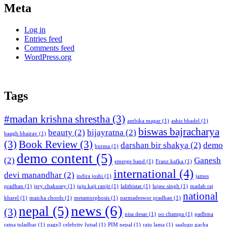
Meta
Log in
Entries feed
Comments feed
WordPress.org
Tags
#madan krishna shrestha
(3)
ambika magar
(1)
ashis bhadel
(1)
biswas bajracharya
beauty
(2)
bijayratna
(2)
baagh bhairav
(1)
(3)
Book Review
(3)
darshan bir shakya
(2)
demo
burma
(1)
demo content
(5)
(2)
Ganesh
emerge band
(1)
Franz kafka
(1)
international
(4)
devi manandhar
(2)
indira joshi
(1)
james
pradhan
(1)
jery chakusey
(1)
juju kaji ranjit
(1)
lalitbistar
(1)
lujaw singh
(1)
madab raj
national
kharel
(1)
maicha chords
(1)
metamorphosis
(1)
narmadeswor pradhan
(1)
news
(6)
nepal
(5)
(3)
nisa desar
(1)
oo champa
(1)
padhma
ratna tuladhar
(1)
page3 celebrity futsal
(1)
PIM nepal
(1)
raju lama
(1)
saalugu gacha