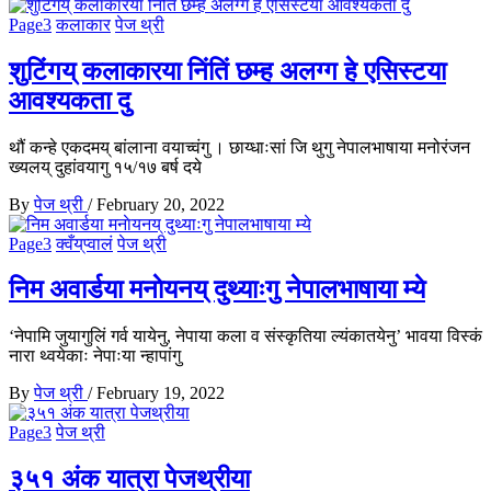
Page3
कलाकार
पेज थ्री
शुटिंगय् कलाकारया निंतिं छम्ह अलग्ग हे एसिस्टया
आवश्यकता दु
थौं कन्हे एकदमय् बांलाना वयाच्वंगु । छाय्धाःसां जि थुगु नेपालभाषाया मनोरंजन
ख्यलय् दुहांवयागु १५/१७ बर्ष दये
By
पेज थ्री
/
February 20, 2022
Page3
क्वँय्‌प्वालं
पेज थ्री
निम अवार्डया मनाेयनय् दुथ्याःगु नेपालभाषाया म्ये
‘नेपामि जुयागुलिं गर्व यायेनु, नेपाया कला व संस्कृतिया ल्यंकातयेनु’ भावया विस्कं
नारा थ्वयेकाः नेपाःया न्हापांगु
By
पेज थ्री
/
February 19, 2022
Page3
पेज थ्री
३५१ अंक यात्रा पेजथ्रीया