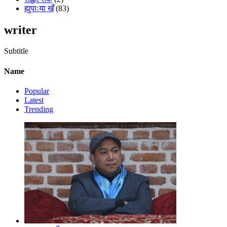
ह्युपाःया खँ
(83)
writer
Subtitle
Name
Popular
Latest
Trending