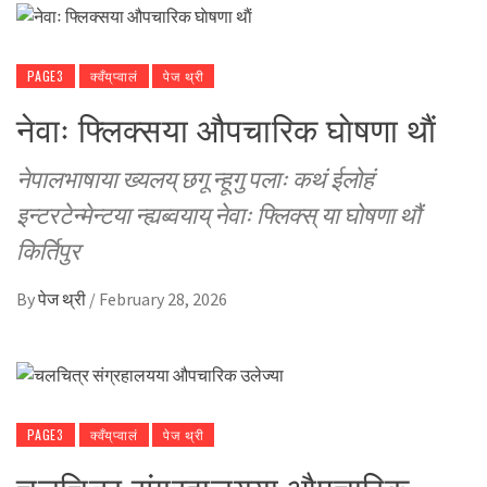
PAGE3
क्वँय्‌प्वालं
पेज थ्री
नेवाः फ्लिक्सया औपचारिक घाेषणा थाैं
नेपालभाषाया ख्यलय् छगू न्हूगु पलाः कथं ईलोहं
इन्टरटेन्मेन्टया न्ह्यब्वयाय् नेवाः फ्लिक्स् या घोषणा थौं
किर्तिपुर
By
पेज थ्री
/
February 28, 2026
PAGE3
क्वँय्‌प्वालं
पेज थ्री
चलचित्र संग्रहालयया औपचारिक