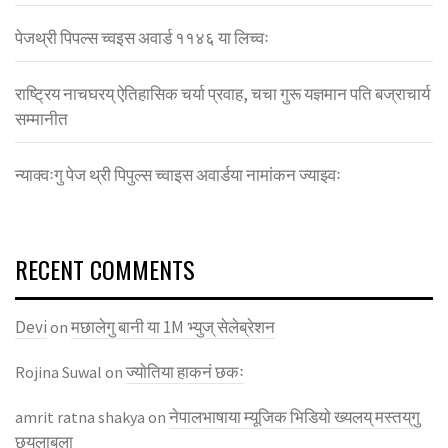
पेजथ्री पिपल्स च्वइस अवार्ड ११४६ या लिच्वः
राष्ट्रिय नाचघरय् ऐतिहासिक चर्या प्रवाह, चचा गुरू यज्ञमान पति बज्राचार्य
सम्मानीत
न्याक्वःगु पेज थ्री पिपुल्स च्वाइस अवार्डया नामांकन ज्याझ्वः
RECENT COMMENTS
Devi
मछालेगु बानी या 1M भ्युज् सेलेब्रेशन
on
ज्याेतिया हाकनं छकः
Rojina Suwal
on
नेपालभाषाया म्यूजिक भिडियाे ख्यलय् मस्तय्‌गु
amrit ratna shakya
on
छ्यलाबुला