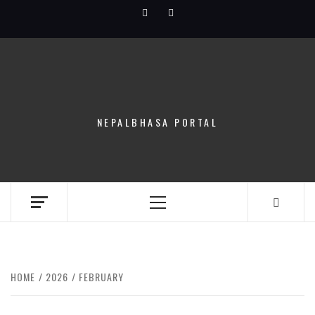
Skip
Facebook
Youtube
to
content
NEPALBHASA PORTAL
Primary
Menu
HOME
2026
FEBRUARY