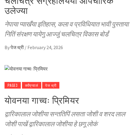
उलेज्या
नेपाया प्याखँया इतिहास, कला व प्रविधियात भावी पुस्ताया
नितिं संरक्षण यायेगु आज्जुं चलचित्र विकास बोर्डं
By
पेज थ्री
/
February 24, 2026
PAGE3
क्वँय्‌प्वालं
पेज थ्री
याेवनया गाच्वः प्रिमियर
द्वारिकालाल जोशीया सन्ततिपिं लसता जोशी व शरद लाल
जोशी पाखें द्वारिकालाल जोशीया हे छगू लोकं