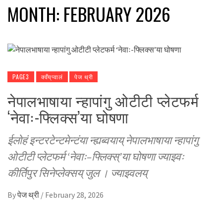
MONTH:
FEBRUARY 2026
PAGE3
क्वँय्‌प्वालं
पेज थ्री
नेपालभाषाया न्हापांगु ओटीटी प्लेटफर्म
‘नेवाः-फ्लिक्स’या घोषणा
ईलाेहं इन्टरटेन्टमेन्टंया न्ह्यब्वयाय् नेपालभाषाया न्हापांगु
ओटीटी प्लेटफर्म ‘नेवाः–फ्लिक्स्’या घोषणा ज्याझ्वः
कीर्तिपुर सिनेप्लेक्सय् जुल । ज्याझ्वलय्
By
पेज थ्री
/
February 28, 2026