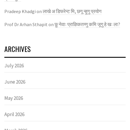
लाखे अ डिफरेन्ट मि, छगू न्हूगु प्रयाेग
Pradeep Khadgi
on
छु नेवाः प्राज्ञिकतय्गु कमि जूगु हे खः ला?
Prof Dr Arhan Sthapit
on
ARCHIVES
July 2026
June 2026
May 2026
April 2026