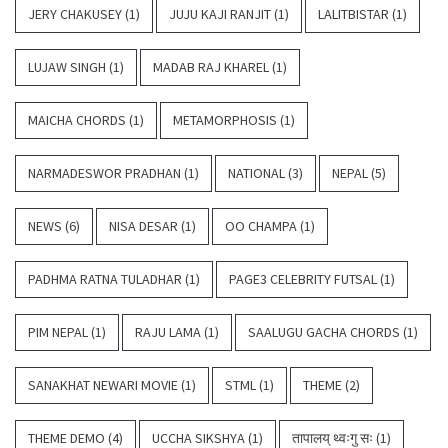
JERY CHAKUSEY
(1)
JUJU KAJI RANJIT
(1)
LALITBISTAR
(1)
LUJAW SINGH
(1)
MADAB RAJ KHAREL
(1)
MAICHA CHORDS
(1)
METAMORPHOSIS
(1)
NARMADESWOR PRADHAN
(1)
NATIONAL
(3)
NEPAL
(5)
NEWS
(6)
NISA DESAR
(1)
OO CHAMPA
(1)
PADHMA RATNA TULADHAR
(1)
PAGE3 CELEBRITY FUTSAL
(1)
PIM NEPAL
(1)
RAJU LAMA
(1)
SAALUGU GACHA CHORDS
(1)
SANAKHAT NEWARI MOVIE
(1)
STML
(1)
THEME
(2)
THEME DEMO
(4)
UCCHA SIKSHYA
(1)
तापालय् थ्वःगु सः
(1)