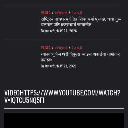
PAGE3
/
क्वँय्‌प्वालं
/
पेज थ्री
राष्ट्रिय नाचघरय् ऐतिहासिक चर्या प्रवाह, चचा गुरू
यज्ञमान पति बज्राचार्य सम्मानीत
BY
पेज थ्री
MAY 24, 2026
/
PAGE3
/
क्वँय्‌प्वालं
/
पेज थ्री
न्याक्वःगु पेज थ्री पिपुल्स च्वाइस अवार्डया नामांकन
ज्याझ्वः
BY
पेज थ्री
MAY 23, 2026
/
VIDEOHTTPS://WWW.YOUTUBE.COM/WATCH?
V=IQTCU5NQ5FI
Video
Player