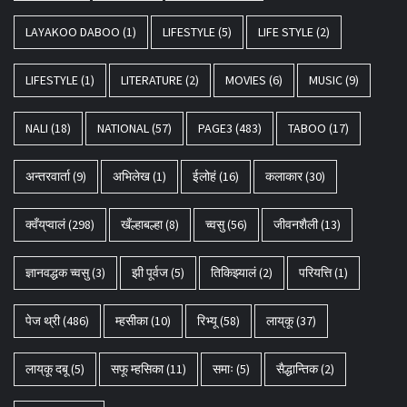
LAYAKOO DABOO
(1)
LIFESTYLE
(5)
LIFE STYLE
(2)
LIFESTYLE
(1)
LITERATURE
(2)
MOVIES
(6)
MUSIC
(9)
NALI
(18)
NATIONAL
(57)
PAGE3
(483)
TABOO
(17)
अन्तरवार्ता
(9)
अभिलेख
(1)
ईलोहं
(16)
कलाकार
(30)
क्वँय्‌प्वालं
(298)
खँल्हाबल्हा
(8)
च्वसु
(56)
जीवनशैली
(13)
ज्ञानवद्धक च्वसु
(3)
झी पूर्वज
(5)
तिकिझ्यालं
(2)
परियत्ति
(1)
पेज थ्री
(486)
म्हसीका
(10)
रिभ्यू
(58)
लाय्‌कू
(37)
लाय्‌कू दबू
(5)
सफू म्हसिका
(11)
समाः
(5)
सैद्धान्तिक
(2)