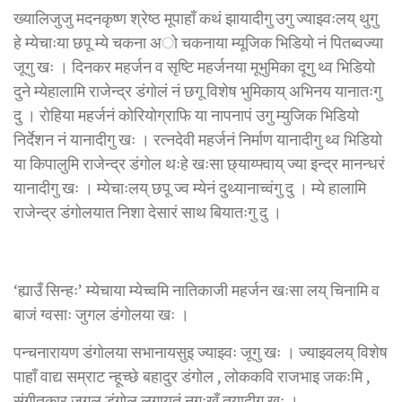
ख्यालिजुजु मदनकृष्ण श्रेष्ठ मूपाहाँ कथं झायादीगु उगु ज्याझ्वःलय् थुगु
हे म्येचाःया छपू म्ये चकना अाे चकनाया म्यूजिक भिडियाे नं पितब्वज्या
जूगु खः । दिनकर महर्जन व सृष्टि महर्जनया मूभुमिका दूगु थ्व भिडियो
दुने म्येहालामि राजेन्द्र डंगोलं नं छगू विशेष भुमिकाय् अभिनय यानातःगु
दु । रोहिया महर्जनं कोरियोग्राफि या नापनापं उगु म्युजिक भिडियो
निर्देशन नं यानादीगु खः । रत्नदेवी महर्जनं निर्माण यानादीगु थ्व भिडियो
या किपालुमि राजेन्द्र डंगोल थःहे खःसा छ्याय्फ्वाय् ज्या इन्द्र मानन्धरं
यानादीगु खः । म्येचाःलय् छपू ज्व म्येनं दुथ्यानाच्वंगु दु । म्ये हालामि
राजेन्द्र डंगोलयात निशा देसारं साथ बियातःगु दु ।
‘ह्याउँ सिन्हः’ म्येचाया म्येच्वमि नातिकाजी महर्जन खःसा लय् चिनामि व
बाजं ग्वसाः जुगल डंगोलया खः ।
पन्चनारायण डंगोलया सभानायसुइ ज्याझ्वः जूगु खः । ज्याझ्वलय् विशेष
पाहाँ वाद्य सम्राट न्हूच्छे बहादुर डंगोल , लोककवि राजभाइ जकःमि ,
संगीतकार जुगल डंगोल लगायतं नुगःखँ तयादीगु खः ।