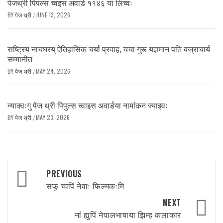
पेजथ्री पिपल्स च्वइस अवार्ड ११४६ या लिच्वः
BY
पेज थ्री
JUNE 13, 2026
/
राष्ट्रिय नाचघरय् ऐतिहासिक चर्या प्रवाह, चचा गुरू यज्ञमान पति बज्राचार्य
सम्मानीत
BY
पेज थ्री
MAY 24, 2026
/
न्याक्वःगु पेज थ्री पिपुल्स च्वाइस अवार्डया नामांकन ज्याझ्वः
BY
पेज थ्री
MAY 23, 2026
/
Post
PREVIOUS
navigation
सफू च्वपिं नेवाः फिल्मकःमि
NEXT
नां ह्युपिं नेपालभाषाया झिम्ह कलाकार