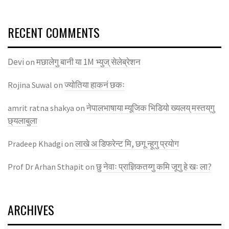
RECENT COMMENTS
Devi
मछालेगु बानी या 1M भ्युज् सेलेब्रेशन
on
ज्याेतिया हाकनं छकः
Rojina Suwal
on
नेपालभाषाया म्यूजिक भिडियाे ख्यलय् मस्तय्‌गु
amrit ratna shakya
on
छ्यलाबुला
लाखे अ डिफरेन्ट मि, छगू न्हूगु प्रयाेग
Pradeep Khadgi
on
छु नेवाः प्राज्ञिकतय्गु कमि जूगु हे खः ला?
Prof Dr Arhan Sthapit
on
ARCHIVES