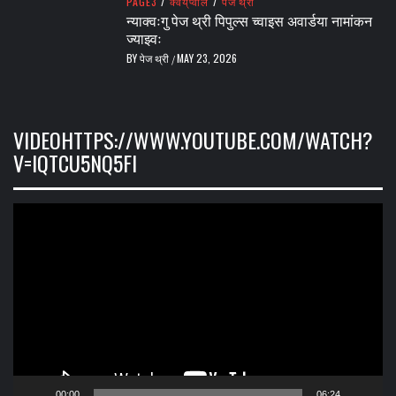
PAGE3
/
क्वँय्‌प्वालं
/
पेज थ्री
न्याक्वःगु पेज थ्री पिपुल्स च्वाइस अवार्डया नामांकन
ज्याझ्वः
BY
पेज थ्री
MAY 23, 2026
/
VIDEOHTTPS://WWW.YOUTUBE.COM/WATCH?
V=IQTCU5NQ5FI
Video
Player
00:00
06:24