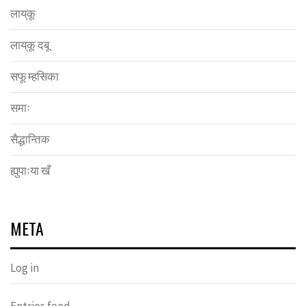
लाय्‌कू
लाय्‌कू दबू
सफू म्हसिका
समाः
सैद्धान्तिक
ह्युपाःया खँ
META
Log in