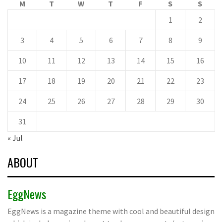
M
T
W
T
F
S
S
1
2
3
4
5
6
7
8
9
10
11
12
13
14
15
16
17
18
19
20
21
22
23
24
25
26
27
28
29
30
31
« Jul
ABOUT
EggNews
EggNews is a magazine theme with cool and beautiful design