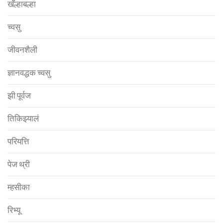
खँल्हाबल्हा
च्वसु
जीवनशैली
ज्ञानवद्धक च्वसु
झी पूर्वज
तिकिझ्यालं
परियत्ति
पेज थ्री
म्हसीका
रिभ्यू