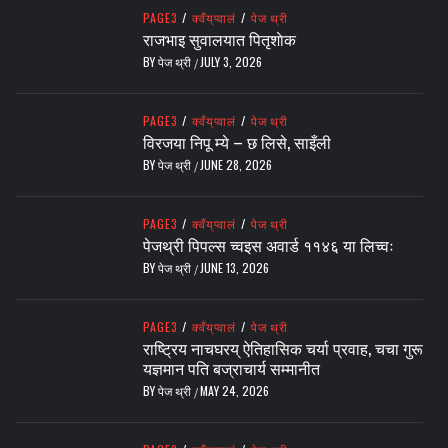
PAGE3
/
क्वँय्‌प्वालं
/
पेज थ्री
राजभाइ सुवालयात पितृशाेक
BY
पेज थ्री
JULY 3, 2026
/
PAGE3
/
क्वँय्‌प्वालं
/
पेज थ्री
विरजया निपू म्ये – छ लिसे, साइँली
BY
पेज थ्री
JUNE 28, 2026
/
PAGE3
/
क्वँय्‌प्वालं
/
पेज थ्री
पेजथ्री पिपल्स च्वइस अवार्ड ११४६ या लिच्वः
BY
पेज थ्री
JUNE 13, 2026
/
PAGE3
/
क्वँय्‌प्वालं
/
पेज थ्री
राष्ट्रिय नाचघरय् ऐतिहासिक चर्या प्रवाह, चचा गुरू
यज्ञमान पति बज्राचार्य सम्मानीत
BY
पेज थ्री
MAY 24, 2026
/