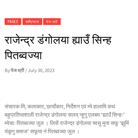
PAGE3
क्वँय्‌प्वालं
पेज थ्री
राजेन्द्र डंगाेलया ह्याउँ सिन्ह
पितब्वज्या
By
पेज थ्री
/
July 30, 2023
संचारकःमि, कलाकार, छायाँकार, निर्देशन एवं म्ये हालामि कथं
बहुप्रतिभाशाली राजेन्द्र डंगोलया सलय् न्हूगु एलबम ‘ह्याउँ सिन्हः’
म्येचाः पितब्वज्या जुल । लिसें राजेन्द्र डंगाेलया च्वसु मुना सफू ‘झुमिं
यंकूगु समाज’ सफूया नं पितब्वज्या जुल ।