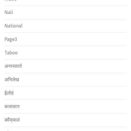
Nali
National
Page3
Taboo
अन्तरवार्ता
अभिलेख
ईलोहं
कलाकार
क्वँय्‌प्वालं