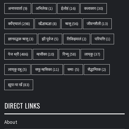
अन्तरवार्ता
(9)
अभिलेख
(1)
ईलोहं
(16)
कलाकार
(30)
क्वँय्‌प्वालं
(298)
खँल्हाबल्हा
(8)
च्वसु
(56)
जीवनशैली
(13)
ज्ञानवद्धक च्वसु
(3)
झी पूर्वज
(5)
तिकिझ्यालं
(2)
परियत्ति
(1)
पेज थ्री
(486)
म्हसीका
(10)
रिभ्यू
(58)
लाय्‌कू
(37)
लाय्‌कू दबू
(5)
सफू म्हसिका
(11)
समाः
(5)
सैद्धान्तिक
(2)
ह्युपाःया खँ
(83)
DIRECT LINKS
About