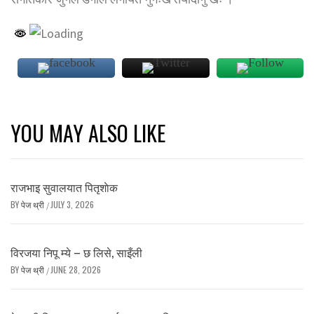
YOU MAY ALSO LIKE
राजभाइ सुवालयात पितृशाेक
BY
पेज थ्री
JULY 3, 2026
/
विरजया निपू म्ये – छ लिसे, साइँली
BY
पेज थ्री
JUNE 28, 2026
/