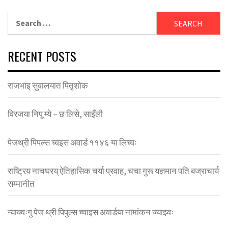
Search
for:
RECENT POSTS
राजभाइ सुवालयात पितृशाेक
विरजया निपू म्ये – छ लिसे, साइँली
पेजथ्री पिपल्स च्वइस अवार्ड ११४६ या लिच्वः
राष्ट्रिय नाचघरय् ऐतिहासिक चर्या प्रवाह, चचा गुरू यज्ञमान पति बज्राचार्य
सम्मानीत
न्याक्वःगु पेज थ्री पिपुल्स च्वाइस अवार्डया नामांकन ज्याझ्वः