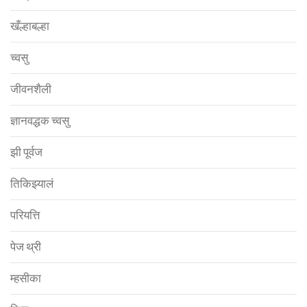
खँल्हाबल्हा
च्वसु
जीवनशैली
ज्ञानवद्धक च्वसु
झी पूर्वज
तिकिझ्यालं
परियत्ति
पेज थ्री
म्हसीका