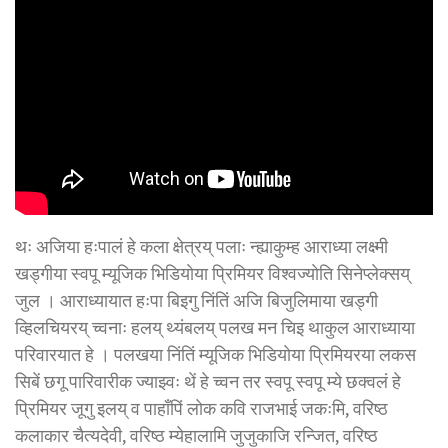
थः अजिया हःपालं हे कला क्षेत्रय् पलाः न्ह्याकुम्ह आराध्या लक्ष्मी
खड्गीया स्वपू म्यूजिक भिडियाेया प्रिमियर विश्वज्याेति सिनेप्लेक्सय्
जुल । आराध्यायात हःपा बिइगु निंतिं अजि बिजुलिमाया खड्गी
व्हिलचियरय् च्वनाः हलय् थ्यंबलय् पलख मन चिइ थाकुल आराध्याया
परिवारयात हे । पलखया निंतिं म्यूजिक भिडियाेया प्रिमियरया लकस
सिबें छगू पारिवारीक ज्याझ्वः थें हे च्वन तर स्वपू स्वपू म्ये छक्वलं हे
प्रिमियर जूगु इलय् व पाहाँपिं लोक कवि राजभाई जकःमि, वरिष्ठ
कलाकार चैत्यदेवी, वरिष्ठ म्येहालामि जुजुकाजि रन्जित, वरिष्ठ