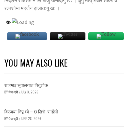
निर्देशन राजेशमान सिं भाजुं यानादीगु खः । थुगु म्येय् डबल शाक्य व
रत्नशोभा महर्जनं हालातःगु खः ।
YOU MAY ALSO LIKE
राजभाइ सुवालयात पितृशाेक
BY
पेज थ्री
JULY 3, 2026
/
विरजया निपू म्ये – छ लिसे, साइँली
BY
पेज थ्री
JUNE 28, 2026
/