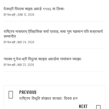
पेजथ्री पिपल्स च्वइस अवार्ड ११४६ या लिच्वः
BY
पेज थ्री
JUNE 13, 2026
/
राष्ट्रिय नाचघरय् ऐतिहासिक चर्या प्रवाह, चचा गुरू यज्ञमान पति बज्राचार्य
सम्मानीत
BY
पेज थ्री
MAY 24, 2026
/
न्याक्वःगु पेज थ्री पिपुल्स च्वाइस अवार्डया नामांकन ज्याझ्वः
BY
पेज थ्री
MAY 23, 2026
/
Post
PREVIOUS
navigation
राष्ट्रिय विभूति शंखधर साख्वाः दिवस हन
NEXT