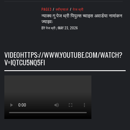
PAGE3
/
क्वँय्‌प्वालं
/
पेज थ्री
न्याक्वःगु पेज थ्री पिपुल्स च्वाइस अवार्डया नामांकन
ज्याझ्वः
BY
पेज थ्री
MAY 23, 2026
/
VIDEOHTTPS://WWW.YOUTUBE.COM/WATCH?
V=IQTCU5NQ5FI