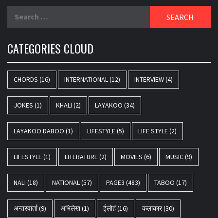
Search
for:
CATEGORIES CLOUD
CHORDS
(16)
INTERNATIONAL
(12)
INTERVIEW
(4)
JOKES
(1)
KHALI
(2)
LAYAKOO
(34)
LAYAKOO DABOO
(1)
LIFESTYLE
(5)
LIFE STYLE
(2)
LIFESTYLE
(1)
LITERATURE
(2)
MOVIES
(6)
MUSIC
(9)
NALI
(18)
NATIONAL
(57)
PAGE3
(483)
TABOO
(17)
अन्तरवार्ता
(9)
अभिलेख
(1)
ईलोहं
(16)
कलाकार
(30)