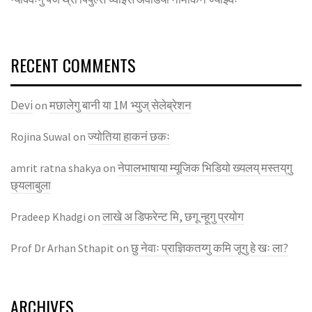
RECENT COMMENTS
Devi
मछालेगु बानी या 1M भ्युज् सेलेब्रेशन
on
ज्याेतिया हाकनं छकः
Rojina Suwal
on
नेपालभाषाया म्यूजिक भिडियाे ख्यलय् मस्तय्‌गु
amrit ratna shakya
on
छ्यलाबुला
लाखे अ डिफरेन्ट मि, छगू न्हूगु प्रयाेग
Pradeep Khadgi
on
छु नेवाः प्राज्ञिकतय्गु कमि जूगु हे खः ला?
Prof Dr Arhan Sthapit
on
ARCHIVES