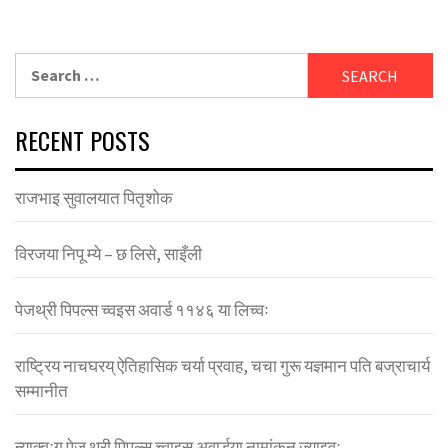
Search
for:
RECENT POSTS
राजभाइ सुवालयात पितृशाेक
विरजया निपू म्ये – छ लिसे, साइँली
पेजथ्री पिपल्स च्वइस अवार्ड ११४६ या लिच्वः
राष्ट्रिय नाचघरय् ऐतिहासिक चर्या प्रवाह, चचा गुरू यज्ञमान पति बज्राचार्य
सम्मानीत
न्याक्वःगु पेज थ्री पिपुल्स च्वाइस अवार्डया नामांकन ज्याझ्वः