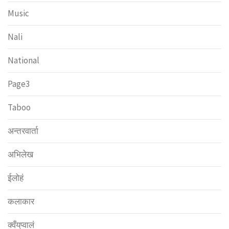
Music
Nali
National
Page3
Taboo
अन्तरवार्ता
अभिलेख
ईलोहं
कलाकार
क्वँय्‌प्वालं