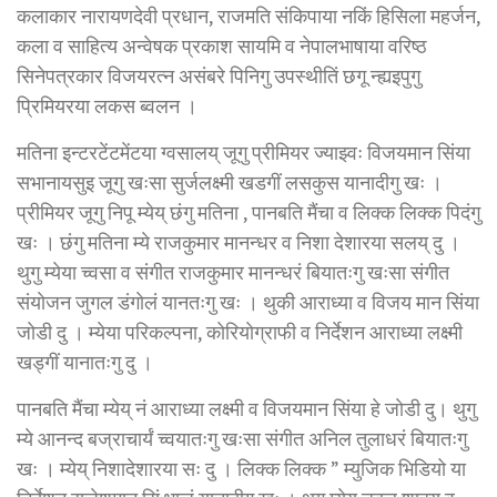
कलाकार नारायणदेवी प्रधान, राजमति संकिपाया नकिं हिसिला महर्जन,
कला व साहित्य अन्वेषक प्रकाश सायमि व नेपालभाषाया वरिष्ठ
सिनेपत्रकार विजयरत्न असंबरे पिनिगु उपस्थीतिं छगू न्ह्यइपुगु
प्रिमियरया लकस ब्वलन ।
मतिना इन्टरटेंटमेंटया ग्वसालय् जूगु प्रीमियर ज्याझ्वः विजयमान सिंया
सभानायसुइ जूगु खःसा सुर्जलक्ष्मी खडगीं लसकुस यानादीगु खः ।
प्रीमियर जूगु निपू म्येय् छंगु मतिना , पानबति मैंचा व लिक्क लिक्क पिदंगु
खः । छंगु मतिना म्ये राजकुमार मानन्धर व निशा देशारया सलय् दु ।
थुगु म्येया च्वसा व संगीत राजकुमार मानन्धरं बियातःगु खःसा संगीत
संयाेजन जुगल डंगाेलं यानतःगु खः । थुकी आराध्या व विजय मान सिंया
जाेडी दु । म्येया परिकल्पना, काेरियाेग्राफी व निर्देशन आराध्या लक्ष्मी
खड्गीं यानातःगु दु ।
पानबति मैंचा म्येय् नं आराध्या लक्ष्मी व विजयमान सिंया हे जाेडी दु। थुगु
म्ये आनन्द बज्राचार्यं च्वयातःगु खःसा संगीत अनिल तुलाधरं बियातःगु
खः । म्येय् निशादेशारया सः दु । लिक्क लिक्क ” म्युजिक भिडियो या