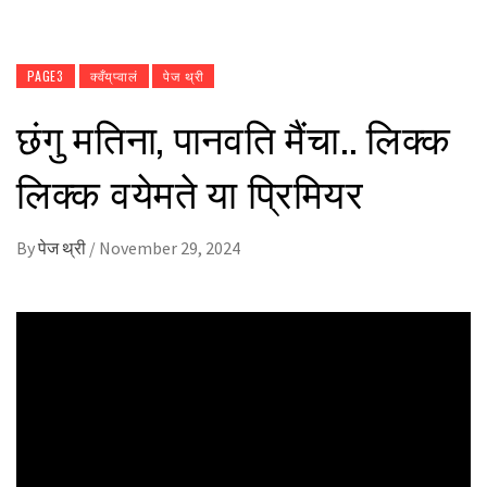
PAGE3
क्वँय्‌प्वालं
पेज थ्री
छंगु मतिना, पानवति मैंचा.. लिक्क
लिक्क वयेमते या प्रिमियर
By
पेज थ्री
/
November 29, 2024