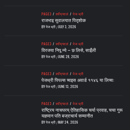
PAGE3
/
क्वँय्‌प्वालं
/
पेज थ्री
राजभाइ सुवालयात पितृशाेक
BY
पेज थ्री
JULY 3, 2026
/
PAGE3
/
क्वँय्‌प्वालं
/
पेज थ्री
विरजया निपू म्ये – छ लिसे, साइँली
BY
पेज थ्री
JUNE 28, 2026
/
PAGE3
/
क्वँय्‌प्वालं
/
पेज थ्री
पेजथ्री पिपल्स च्वइस अवार्ड ११४६ या लिच्वः
BY
पेज थ्री
JUNE 13, 2026
/
PAGE3
/
क्वँय्‌प्वालं
/
पेज थ्री
राष्ट्रिय नाचघरय् ऐतिहासिक चर्या प्रवाह, चचा गुरू
यज्ञमान पति बज्राचार्य सम्मानीत
BY
पेज थ्री
MAY 24, 2026
/