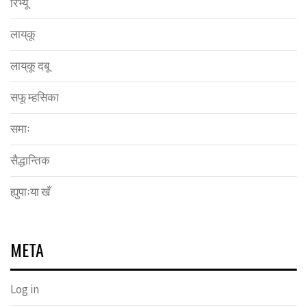
रिभ्यू
लाय्‌कू
लाय्‌कू दबू
सफू म्हसिका
समाः
सैद्धान्तिक
ह्युपाःया खँ
META
Log in