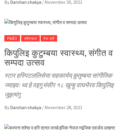
By
Darshan shakya
/
November 30, 2021
PAGE3
क्वँय्‌प्वालं
पेज थ्री
किपुलिइ कुटुम्बया स्वास्थ्य, संगीत व
सम्पदा उत्सव
स्टार हस्पिटललिसेया सहकार्यय् कुतुम्बया सांगीतिक
ज्याझ्वः थ्व हे वइगु मंसीर १८ खुन्हु वाघभैरव किपुलिइ
जुइत्यंगु
By
Darshan shakya
/
November 28, 2021