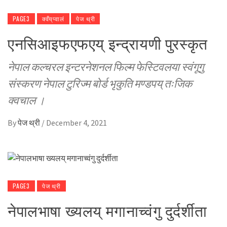
PAGE3
क्वँय्‌प्वालं
पेज थ्री
एनसिआइफएफएय् इन्द्रायणी पुरस्कृत
नेपाल कल्चरल इन्टरनेशनल फिल्म फेस्टिवलया स्वंगूगु
संस्करण नेपाल टुरिज्म बोर्ड भृकुति मण्डपय् तःजिक
क्वचाल ।
By
पेज थ्री
/
December 4, 2021
PAGE3
पेज थ्री
नेपालभाषा ख्यलय् मगानाच्वंगु दुर्दर्शीता