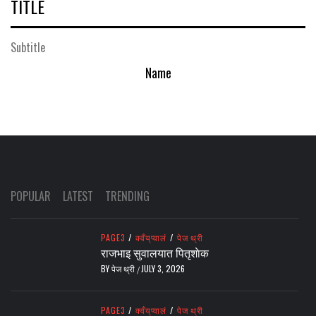
TITLE
Subtitle
Name
POPULAR
LATEST
TRENDING
PAGE3
/
क्वँय्‌प्वालं
/
पेज थ्री
राजभाइ सुवालयात पितृशाेक
BY
पेज थ्री
JULY 3, 2026
/
PAGE3
/
क्वँय्‌प्वालं
/
पेज थ्री