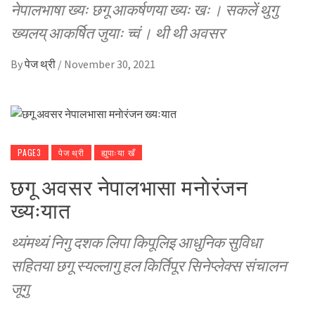
नेपालभाषा ख्यः छगू आकर्षणया ख्यः खः । सकलें थुगु
ख्यलय् आकर्षित जुयाः च्वं । थी थी अवसर
By
पेज थ्री
/
November 30, 2021
PAGE3
पेज थ्री
ह्युपाःया खँ
छगू अवसर नेपालभासा मनाेरंजन
ख्यःयात
थ्यंमथ्यं निगु दशक लिपा किपूलिइ आधुनिक सुविधा
सहितया छगू स्यल्लागु हल किर्तिपूर सिनेप्लेक्स संचालन
जूगु