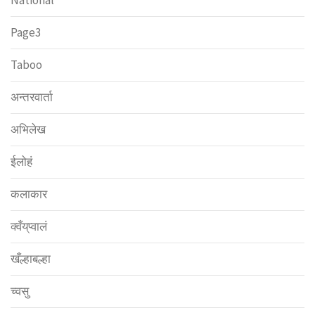
National
Page3
Taboo
अन्तरवार्ता
अभिलेख
ईलोहं
कलाकार
क्वँय्‌प्वालं
खँल्हाबल्हा
च्वसु