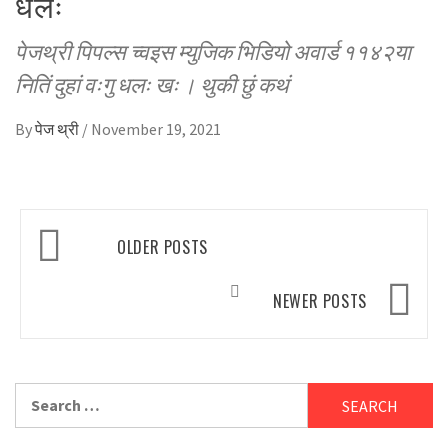
धलः
पेजथ्री पिपल्स च्वइस म्युजिक भिडियो अवार्ड ११४२या
नितिं दुहां वःगु धलः खः । थुकी छुं कथं
By
पेज थ्री
/
November 19, 2021
Posts
OLDER POSTS
navigation
NEWER POSTS
Search
for: