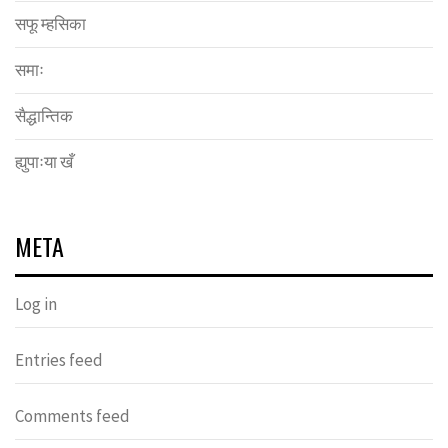
सफू म्हसिका
समाः
सैद्धान्तिक
ह्युपाःया खँ
META
Log in
Entries feed
Comments feed