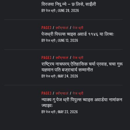
विरजया निपू म्ये – छ लिसे, साइँली
BY
पेज थ्री
JUNE 28, 2026
/
PAGE3
/
क्वँय्‌प्वालं
/
पेज थ्री
पेजथ्री पिपल्स च्वइस अवार्ड ११४६ या लिच्वः
BY
पेज थ्री
JUNE 13, 2026
/
PAGE3
/
क्वँय्‌प्वालं
/
पेज थ्री
राष्ट्रिय नाचघरय् ऐतिहासिक चर्या प्रवाह, चचा गुरू
यज्ञमान पति बज्राचार्य सम्मानीत
BY
पेज थ्री
MAY 24, 2026
/
PAGE3
/
क्वँय्‌प्वालं
/
पेज थ्री
न्याक्वःगु पेज थ्री पिपुल्स च्वाइस अवार्डया नामांकन
ज्याझ्वः
BY
पेज थ्री
MAY 23, 2026
/