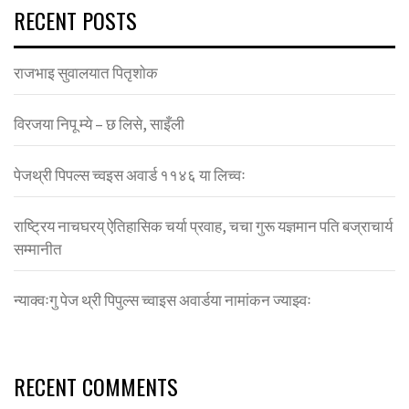
RECENT POSTS
राजभाइ सुवालयात पितृशाेक
विरजया निपू म्ये – छ लिसे, साइँली
पेजथ्री पिपल्स च्वइस अवार्ड ११४६ या लिच्वः
राष्ट्रिय नाचघरय् ऐतिहासिक चर्या प्रवाह, चचा गुरू यज्ञमान पति बज्राचार्य
सम्मानीत
न्याक्वःगु पेज थ्री पिपुल्स च्वाइस अवार्डया नामांकन ज्याझ्वः
RECENT COMMENTS