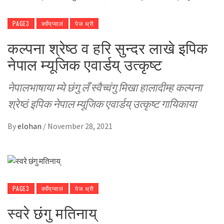
PAGE3
क्वँय्‌प्वालं
पेज थ्री
कल्पना श्रेष्ठ व हरि सुन्दर लाखे इपिक
नेपाल म्यूजिक एवार्डय् उत्कृष्ट
नेपालभाषाया म्ये छंगु लँ स्वैच्वंगु मिखा हालादीम्ह कल्पना
श्रेष्ठं इपिक नेपाल म्यूजिक एवार्डय् उत्कृष्ट गायिकाया
By
elohan
/
November 28, 2021
PAGE3
क्वँय्‌प्वालं
पेज थ्री
स्वरे छंगु मतिनाय्