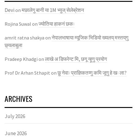
Devi
मछालेगु बानी या 1M भ्युज् सेलेब्रेशन
on
ज्याेतिया हाकनं छकः
Rojina Suwal
on
नेपालभाषाया म्यूजिक भिडियाे ख्यलय् मस्तय्‌गु
amrit ratna shakya
on
छ्यलाबुला
लाखे अ डिफरेन्ट मि, छगू न्हूगु प्रयाेग
Pradeep Khadgi
on
छु नेवाः प्राज्ञिकतय्गु कमि जूगु हे खः ला?
Prof Dr Arhan Sthapit
on
ARCHIVES
July 2026
June 2026