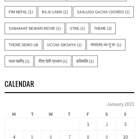
PIM NEPAL
(1)
RAJU LAMA
(1)
SAALUGU GACHA CHORDS
(1)
SANAKHAT NEWARI MOVIE
(1)
STML
(1)
THEME
(2)
THEME DEMO
(4)
UCCHA SIKSHYA
(1)
तापालय् थ्वःगु सः
(1)
पलाःख्वाँय्
(1)
रीता देवी प्रधान
(1)
हलिमलि
(1)
CALENDAR
January 2021
M
T
W
T
F
S
S
1
2
3
4
5
6
7
8
9
10