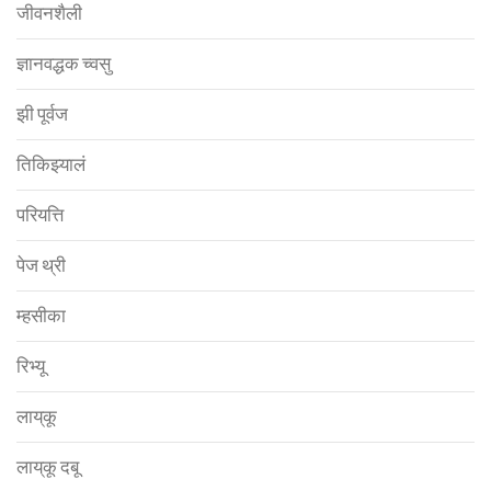
जीवनशैली
ज्ञानवद्धक च्वसु
झी पूर्वज
तिकिझ्यालं
परियत्ति
पेज थ्री
म्हसीका
रिभ्यू
लाय्‌कू
लाय्‌कू दबू