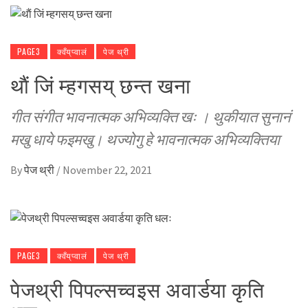
PAGE3
क्वँय्‌प्वालं
पेज थ्री
थाैं जिं म्हगसय् छन्त खना
गीत संगीत भावनात्मक अभिव्यक्ति खः । थुकीयात सुनानं
मखु धाये फइमखु। थज्योगु हे भावनात्मक अभिव्यक्तिया
By
पेज थ्री
/
November 22, 2021
PAGE3
क्वँय्‌प्वालं
पेज थ्री
पेजथ्री पिपल्सच्वइस अवार्डया कृति