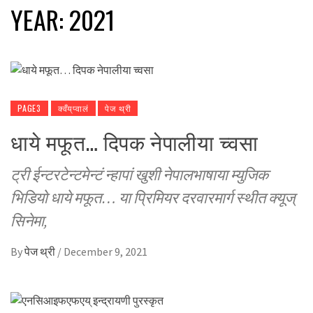
YEAR:
2021
PAGE3
क्वँय्‌प्वालं
पेज थ्री
धाये मफूत… दिपक नेपालीया च्वसा
ट्री ईन्टरटेन्टमेन्टं न्हापां खुशी नेपालभाषाया म्युजिक
भिडियाे धाये मफूत… या प्रिमियर दरवारमार्ग स्थीत क्यूज्
सिनेमा,
By
पेज थ्री
/
December 9, 2021