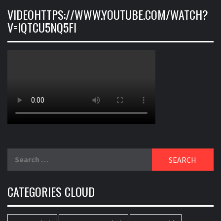
VIDEOHTTPS://WWW.YOUTUBE.COM/WATCH?
V=IQTCU5NQ5FI
Search
for:
CATEGORIES CLOUD