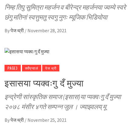
निम्ह तिपु सुमित्रा महर्जन व बीरेन्द्र महर्जनया ज्वम्ये स्वरे
छंगु मतिनां स्वत्तुमतु स्वगु नुगः म्यूजिक भिडियोया
By
पेज थ्री
/
November 28, 2021
PAGE3
क्वँय्‌प्वालं
पेज थ्री
इसासया प्यक्वःगु दँ मुज्या
इन्द्रेणी सांस्कृतिक समाज (इसास)या प्यक्वःगु दँ मुज्या
२०७८ मंसीर ४गते सम्पन्न जुल । ज्याझ्वलय् मू
By
पेज थ्री
/
November 25, 2021