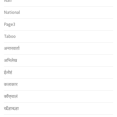
Nali
National
Page3
Taboo
अन्तरवार्ता
अभिलेख
ईलोहं
कलाकार
क्वँय्‌प्वालं
खँल्हाबल्हा