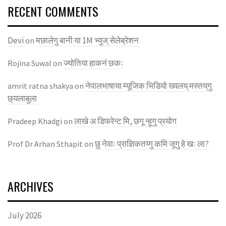
RECENT COMMENTS
Devi
मछालेगु बानी या 1M भ्युज् सेलेब्रेशन
on
ज्याेतिया हाकनं छकः
Rojina Suwal
on
नेपालभाषाया म्यूजिक भिडियाे ख्यलय् मस्तय्‌गु
amrit ratna shakya
on
छ्यलाबुला
लाखे अ डिफरेन्ट मि, छगू न्हूगु प्रयाेग
Pradeep Khadgi
on
छु नेवाः प्राज्ञिकतय्गु कमि जूगु हे खः ला?
Prof Dr Arhan Sthapit
on
ARCHIVES
July 2026