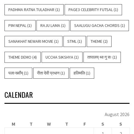
PADHMA RATNA TULADHAR
(1)
PAGE3 CELEBRITY FUTSAL
(1)
PIM NEPAL
(1)
RAJU LAMA
(1)
SAALUGU GACHA CHORDS
(1)
SANAKHAT NEWARI MOVIE
(1)
STML
(1)
THEME
(2)
THEME DEMO
(4)
UCCHA SIKSHYA
(1)
तापालय् थ्वःगु सः
(1)
पलाःख्वाँय्
(1)
रीता देवी प्रधान
(1)
हलिमलि
(1)
CALENDAR
August 2026
M
T
W
T
F
S
S
1
2