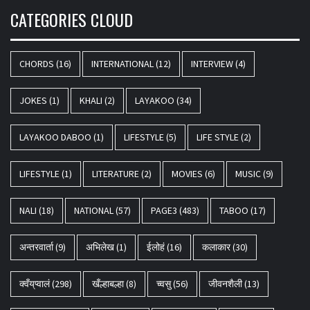
CATEGORIES CLOUD
CHORDS
(16)
INTERNATIONAL
(12)
INTERVIEW
(4)
JOKES
(1)
KHALI
(2)
LAYAKOO
(34)
LAYAKOO DABOO
(1)
LIFESTYLE
(5)
LIFE STYLE
(2)
LIFESTYLE
(1)
LITERATURE
(2)
MOVIES
(6)
MUSIC
(9)
NALI
(18)
NATIONAL
(57)
PAGE3
(483)
TABOO
(17)
अन्तरवार्ता
(9)
अभिलेख
(1)
ईलोहं
(16)
कलाकार
(30)
क्वँय्‌प्वालं
(298)
खँल्हाबल्हा
(8)
च्वसु
(56)
जीवनशैली
(13)