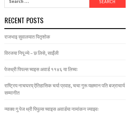
for:
RECENT POSTS
राजभाइ सुवालयात पितृशाेक
विरजया निपू म्ये – छ लिसे, साइँली
पेजथ्री पिपल्स च्वइस अवार्ड ११४६ या लिच्वः
राष्ट्रिय नाचघरय् ऐतिहासिक चर्या प्रवाह, चचा गुरू यज्ञमान पति बज्राचार्य
सम्मानीत
न्याक्वःगु पेज थ्री पिपुल्स च्वाइस अवार्डया नामांकन ज्याझ्वः