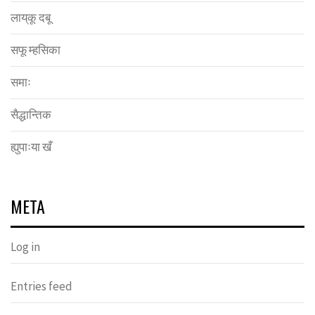
लाय्‌कू दबू
सफू म्हसिका
समाः
सैद्धान्तिक
ह्युपाःया खँ
META
Log in
Entries feed