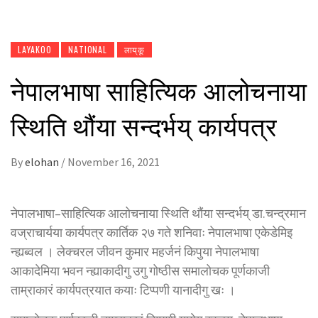
LAYAKOO
NATIONAL
लाय्‌कू
नेपालभाषा साहित्यिक आलोचनाया
स्थिति थौंया सन्दर्भय् कार्यपत्र
By
elohan
/
November 16, 2021
नेपालभाषा–साहित्यिक आलोचनाया स्थिति थौंया सन्दर्भय् डा.चन्द्रमान
वज्राचार्यया कार्यपत्र कार्तिक २७ गते शनिवाः नेपालभाषा एकेडेमिइ
न्ह्यब्वल । लेक्चरल जीवन कुमार महर्जनं किपुया नेपालभाषा
आकादेमिया भवन न्ह्याकादीगु उगु गोष्ठीस समालोचक पूर्णकाजी
ताम्राकारं कार्यपत्रयात कयाः टिप्पणी यानादीगु खः ।