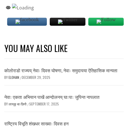
YOU MAY ALSO LIKE
कोलोराडो राज्यय् नेवाः दिवस घोषणा, नेवाः समुदायया ऐतिहासिक मान्यता
BY
ELOHAN
DECEMBER 29, 2025
/
नेवाः एकता अभियान पाखें आन्दाेलनय् घाःपाः जुपिन्त नापलात
BY
लाय्‌कू बाःछिपाै
SEPTEMBER 17, 2025
/
राष्ट्रिय विभूति शंखधर साख्वाः दिवस हन