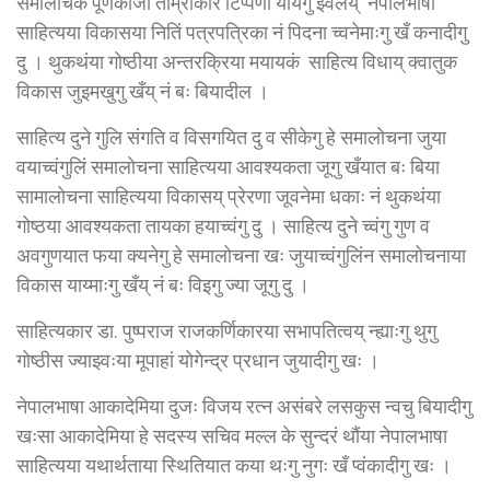
समालोचक पूर्णकाजी ताम्राकारं टिप्पणी यायेगु झ्वलय् नेपालभाषा
साहित्यया विकासया नितिं पत्रपत्रिका नं पिदना च्वनेमाःगु खँ कनादीगु
दु । थुकथंया गोष्ठीया अन्तरक्रिया मयायकं साहित्य विधाय् क्वातुक
विकास जुइमखुगु खँय् नं बः बियादील ।
साहित्य दुने गुलि संगति व विसगयित दु व सीकेगु हे समालोचना जुया
वयाच्वंगुलिं समालोचना साहित्यया आवश्यकता जूगु खँयात बः बिया
सामालोचना साहित्यया विकासय् प्रेरणा जूवनेमा धकाः नं थुकथंया
गोष्ठया आवश्यकता तायका हयाच्वंगु दु । साहित्य दुने च्वंगु गुण व
अवगुणयात फया क्यनेगु हे समालोचना खः जुयाच्वंगुलिंन समालोचनाया
विकास याय्माःगु खँय् नं बः विइगु ज्या जूगु दु ।
साहित्यकार डा. पुष्पराज राजकर्णिकारया सभापतित्वय् न्ह्याःगु थुगु
गोष्ठीस ज्याझ्वःया मूपाहां योगेन्द्र प्रधान जुयादीगु खः ।
नेपालभाषा आकादेमिया दुजः विजय रत्न असंबरे लसकुस न्वचु बियादीगु
खःसा आकादेमिया हे सदस्य सचिव मल्ल के सुन्दरं थौंया नेपालभाषा
साहित्यया यथार्थताया स्थितियात कया थःगु नुगः खँ प्वंकादीगु खः ।