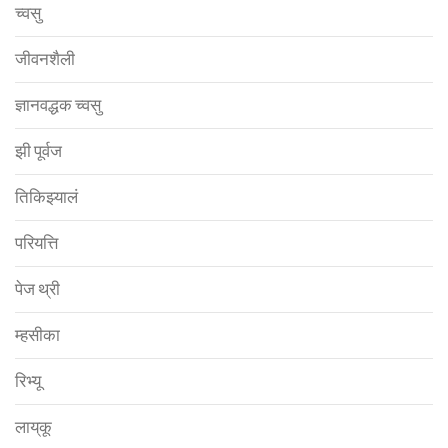
च्वसु
जीवनशैली
ज्ञानवद्धक च्वसु
झी पूर्वज
तिकिझ्यालं
परियत्ति
पेज थ्री
म्हसीका
रिभ्यू
लाय्‌कू