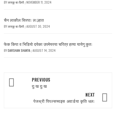
BY
लाय्‌कू बाःछिपाै
NOVEMBER 11, 2024
/
चैन लाकाैल सिरपाः लःल्हात
BY
लाय्‌कू बाःछिपाै
AUGUST 30, 2024
/
फेक किपा व भिडियाे दयेका उपमेयरया चरित्र हत्या यायेगु कुतः
BY
DARSHAN SHAKYA
AUGUST 14, 2024
/
Post
PREVIOUS
navigation
दुःख दुःख
NEXT
पेजथ्री पिपल्सच्वइस अवार्डया कृति धलः