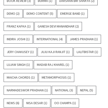
BOOK REVIEW
(3)
BURMA
(1)
DARSHAN BIR SHAKYA
(2)
DEMO
(2)
DEMO CONTENT
(5)
EMERGE BAND
(1)
FRANZ KAFKA
(1)
GANESH DEVI MANANDHAR
(2)
INDIRA JOSHI
(1)
INTERNATIONAL
(4)
JAMES PRADHAN
(1)
JERY CHAKUSEY
(1)
JUJU KAJI RANJIT
(1)
LALITBISTAR
(1)
LUJAW SINGH
(1)
MADAB RAJ KHAREL
(1)
MAICHA CHORDS
(1)
METAMORPHOSIS
(1)
NARMADESWOR PRADHAN
(1)
NATIONAL
(3)
NEPAL
(5)
NEWS
(6)
NISA DESAR
(1)
OO CHAMPA
(1)