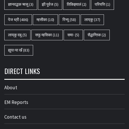
ज्ञानवद्धक च्वसु
(3)
झी पूर्वज
(5)
तिकिझ्यालं
(2)
परियत्ति
(1)
पेज थ्री
(486)
म्हसीका
(10)
रिभ्यू
(58)
लाय्‌कू
(37)
लाय्‌कू दबू
(5)
सफू म्हसिका
(11)
समाः
(5)
सैद्धान्तिक
(2)
ह्युपाःया खँ
(83)
DIRECT LINKS
About
EM Reports
Contact us