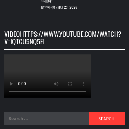
ज्याझ्वः
BY
पेज थ्री
MAY 23, 2026
/
VIDEOHTTPS://WWW.YOUTUBE.COM/WATCH?
V=IQTCU5NQ5FI
Search
for: