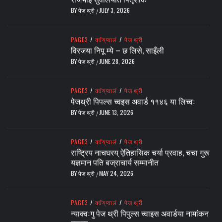
BY
पेज थ्री
JULY 3, 2026
/
PAGE3
/
क्वँय्‌प्वालं
/
पेज थ्री
विरजया निपू म्ये – छ लिसे, साइँली
BY
पेज थ्री
JUNE 28, 2026
/
PAGE3
/
क्वँय्‌प्वालं
/
पेज थ्री
पेजथ्री पिपल्स च्वइस अवार्ड ११४६ या लिच्वः
BY
पेज थ्री
JUNE 13, 2026
/
PAGE3
/
क्वँय्‌प्वालं
/
पेज थ्री
राष्ट्रिय नाचघरय् ऐतिहासिक चर्या प्रवाह, चचा गुरू
यज्ञमान पति बज्राचार्य सम्मानीत
BY
पेज थ्री
MAY 24, 2026
/
PAGE3
/
क्वँय्‌प्वालं
/
पेज थ्री
न्याक्वःगु पेज थ्री पिपुल्स च्वाइस अवार्डया नामांकन