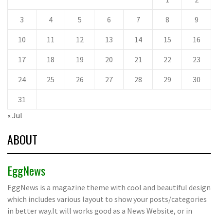
3
4
5
6
7
8
9
10
11
12
13
14
15
16
17
18
19
20
21
22
23
24
25
26
27
28
29
30
31
« Jul
ABOUT
EggNews
EggNews is a magazine theme with cool and beautiful design
which includes various layout to show your posts/categories
in better way.It will works good as a News Website, or in