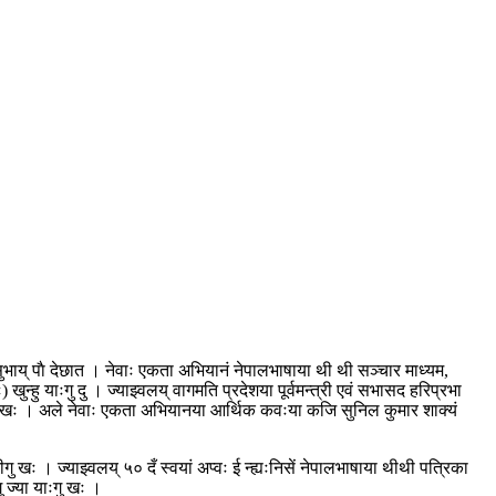
ं सुभाय् पाै देछात । नेवाः एकता अभियानं नेपालभाषाया थी थी सञ्चार माध्यम,
 खुन्हु याःगु दु । ज्याझ्वलय् वागमति प्रदेशया पूर्वमन्त्री एवं सभासद हरिप्रभा
दीगु खः । अले नेवाः एकता अभियानया आर्थिक कवःया कजि सुनिल कुमार शाक्यं
ः । ज्याझ्वलय् ५० दँ स्वयां अप्वः ई न्ह्यःनिसें नेपालभाषाया थीथी पत्रिका
ु ज्या याःगु खः ।