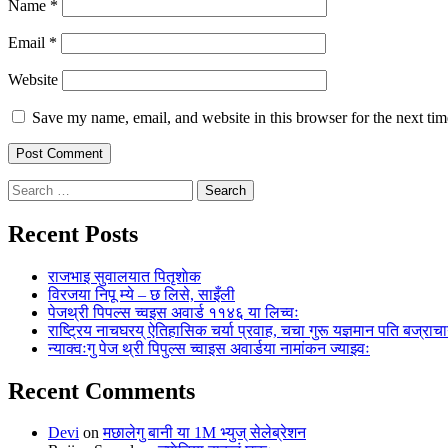
Name
*
Email
*
Website
Save my name, email, and website in this browser for the next ti
Search
for:
Recent Posts
राजभाइ सुवालयात पितृशाेक
विरजया निपू म्ये – छ लिसे, साइँली
पेजथ्री पिपल्स च्वइस अवार्ड ११४६ या लिच्वः
राष्ट्रिय नाचघरय् ऐतिहासिक चर्या प्रवाह, चचा गुरू यज्ञमान पति बज्राचार
न्याक्वःगु पेज थ्री पिपुल्स च्वाइस अवार्डया नामांकन ज्याझ्वः
Recent Comments
Devi
on
मछालेगु बानी या 1M भ्युज् सेलेब्रेशन