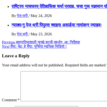
राष्ट्रिय नाचघरय् ऐतिहासिक चर्या प्रवाह, चचा गुरू यज्ञमान पत
By
पेज थ्री
/
May 24, 2026
न्याक्वःगु पेज थ्री पिपुल्स च्वाइस अवार्डया नामांकन ज्याझ्वः
By
पेज थ्री
/
May 23, 2026
Post
Previous
बहुप्रतिभाशाली न्हुच्छे काजी महर्जन, आः निर्देशक
Next
येँयाः न्ह्यः हे येँयाः पुन्हिया म्यूजिक भिडियाे !
navigation
Leave a Reply
Your email address will not be published.
Required fields are marked
Comment
*