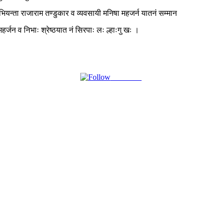
 अभियन्ता राजाराम तण्डुकार व व्यवसायी मनिषा महजर्न यातनं सम्मान
र्जन व निभाः श्रेष्ठयात नं सिरपाः लः ल्हाःगु खः ।
Follow us