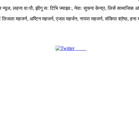
 न्यूज, लहना वाःपाै, झीगु सः टिभि ज्याझ्वः, नेवाः सुचना केन्द्र, लिसें सामाजिक
लिजला महजर्न, अष्टिन महजर्न, एजल महर्जन, नायरा महजर्न, संकिपा श्रेष्ठ, हना मह
Tweet