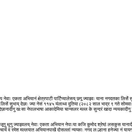
 नेवाः एकता अभियानं क्षेत्रपाटी पार्टिप्यालेसय् छगू ज्याझ्वः याना नगदतका लिसेे
लि लिसें सुभाय् देछाः ज्या नेसं ११४५ यंलाथ्व दुतिया (२०८२ साल भाद्र ९ गते सोमवाः)
 पौ देछानादीगु खःसा नेपालभाषा आकादेमिया चान्सलर मल्ल के सुन्दरं खादा न्ययका
थुगु ज्याझ्वलय् नेवाः एकता अभियान नेपाःया कजि कुमोद श्रेष्ठं लसकुस यानादीगु ख
्राचार्य व रमेश मल्लयात अभियानपाखें दोसल्लां न्यय्काः नगद लःल्हाना हनेज्या नं यायग