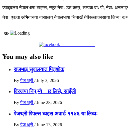
ज्याझ्वलय् नेपालभाषा टाइम्स, न्यूज नेपाः डट कम्र, सम्यक वाः पाै, नेवाः अनलाइन
नेवाः एकता अभियानया ग्वसालय् नेपालभाषा चिनाखँ धेंधेंबल्लाकासाया लिच्वः कथं 
Share on Facebook
You may also like
राजभाइ सुवालयात पितृशाेक
By
पेज थ्री
/
July 3, 2026
विरजया निपू म्ये – छ लिसे, साइँली
By
पेज थ्री
/
June 28, 2026
पेजथ्री पिपल्स च्वइस अवार्ड ११४६ या लिच्वः
By
पेज थ्री
/
June 13, 2026