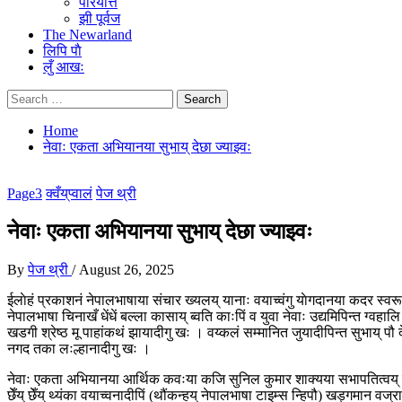
परियत्ति
झी पूर्वज
The Newarland
लिपि पाै
लुँ आखः
Search
for:
Home
नेवाः एकता अभियानया सुभाय् देछा ज्याझ्वः
Page3
क्वँय्‌प्वालं
पेज थ्री
नेवाः एकता अभियानया सुभाय् देछा ज्याझ्वः
By
पेज थ्री
/
August 26, 2025
ईलाेहं प्रकाशनं नेपालभाषाया संचार ख्यलय् यानाः वयाच्वंगु याेगदानया कदर स्वरूप
नेपालभाषा चिनाखँ धेंधें बल्ला कासाय् ब्वति काःपिं व युवा नेवाः उद्यमिपिन्त ग्वहा
खडगी श्रेष्ठ मू पाहांकथं झायादीगु खः । वय्कलं सम्मानित जुयादीपिन्त सुभाय्
नगद तका लःल्हानादीगु खः ।
नेवाः एकता अभियानया आर्थिक कवःया कजि सुनिल कुमार शाक्यया सभापतित्वय् जूगु 
छेँय् छेँय् थ्यंका वयाच्वनादीपिं (थौंकन्हय् नेपालभाषा टाइम्स न्हिपौ) खड्गमान वज