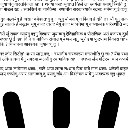
ुयाच्वंगु वास्तविकता खः । थनया पसः थुवाःत न्हिले ला ख्वयेला धयागु स्थिति दु । 
कासया मोडल खः ? सकसिनं वाःचायेकेमाः स्थानीय सरकारयाके न्ह्यसः थनेमाःगु ई वःगु
 दुत मछ्वयेगु हे ग्वसाः दयेकातःगु दु । थुगु योजनाय् नं विवाद हे दनि तर थौं गुगु
इ सातकं हे मनूतय थुगु बजाः त्वताः मेगु वजाः माःवनेमाःगु वाध्यात्मक परिस्थीति ब्व
ें लुँ तक्क न्यायेगु दइगु विश्वास जुयाच्वंगु ऐतिहासिक व पौराणिक असं बजारय् दुहाँ 
ीया अःखः छुं ई न्ह्यः तिनि सामाजिक संजालय् बय्बय् जूगु न्युरोडया फुटपाथ विकास धा
ः कि ? चिन्तनया आवश्यक जुयावःगु दु ।
ा ‘इनर कोर सिटीइ’ धाःसा लागू मजू । स्थानीय सरकारया मनस्थीति छु खः ? येँया स्थ
ं उकिं हाकनं मेगु समस्या ब्वलंनीगु स्वाभाविक खः । नघःया लँय् मोटरया चाप अप्वयेवं 
ातःथाय् अप्पा लायेमाल धकाः, गब्लें आपा लाना तःथाय् पिच याये माल धकाः अनेकौं बाहा
इबलय् गज्योगु असर लानाच्वंगु दु धयागु खँय् आः विश्लेषण यायेगु आवश्यक जुइ धुंकल