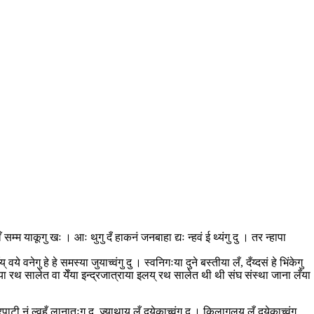
्म याकूगु खः । आः थुगु दँ हाकनं जनबाहा द्यः न्हवं ई थ्यंगु दु । तर न्हापा
 वनेगु हे हे समस्या जुयाच्वंगु दु । स्वनिगःया दुने बस्तीया लँ, दँय्दसं हे भिंकेगु
्यःया रथ सालेत वा येँया इन्द्रजात्राया इलय् रथ सालेत थी थी संघ संस्था जाना लँया
ेत्रपाटी नं ल्वहँ लानातःगु दु, ज्याथाय् लँ दयेकाच्वंगु दु । किलागलय् लँ दयेकाच्वंगु