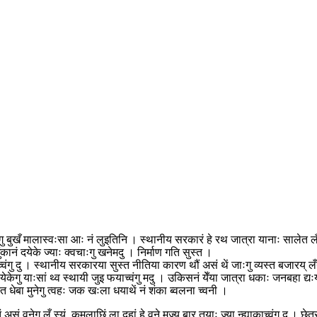
गु बुखँ मालास्वःसा आः नं लुइतिनि । स्थानीय सरकारं हे रथ जात्रा यानाः सालेत लँ सम
धुंकानं दयेके ज्याः क्वचाःगु खनेमदु । निर्माण गति सुस्त ।
ंगु दु । स्थानीय सरकारया सुस्त नीतिया कारण थौं असं थें जाःगु व्यस्त बजारय् लँय् वये
 दयेकेगु याःसां थ्व स्थायी जुइ फयाच्वंगु मदु । उकिसनं येँया जात्रा धकाः जनबहा द
त धेबा मुनेगु त्वहः जक खःला धयाथें नं शंका ब्वलना च्वनी ।
िं असं वनेगु लँ स्यं, कमलाछिं ला दुहां हे वने मज्यू बार तयाः ज्या न्ह्याकाच्वंगु दु । छ