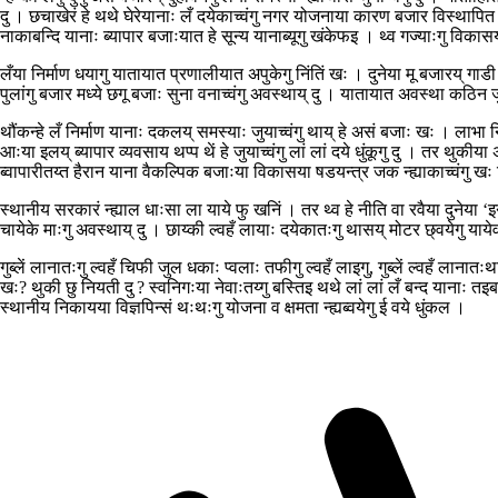
दु । छचाखेरं हे थथे घेरेयानाः लँ दयेकाच्वंगु नगर योजनाया कारण बजार विस्थापित ज
नाकाबन्दि यानाः ब्यापार बजाःयात हे सून्य यानाब्यूगु खंकेफइ । थ्व गज्याःगु वि
लँया निर्माण धयागु यातायात प्रणालीयात अपुकेगु निंतिं खः । दुनेया मू बजारय् गाडी
पुलांगु बजार मध्ये छगू बजाः सुना वनाच्वंगु अवस्थाय् दु । यातायात अवस्था कठिन जु
थौंकन्हे लँ निर्माण यानाः दकलय् समस्याः जुयाच्वंगु थाय् हे असं बजाः खः । लाभा निस
आःया इलय् ब्यापार व्यवसाय थप्प थें हे जुयाच्वंगु लां लां दये धुंकूगु दु । तर थुक
ब्वापारीतय्त हैरान याना वैकल्पिक बजाःया विकासया षडयन्त्र जक न्ह्याकाच्वंगु ख
स्थानीय सरकारं न्ह्याल धाःसा ला याये फु खनिं । तर थ्व हे नीति वा रवैया दुनेय
चायेके माःगु अवस्थाय् दु । छाय्की ल्वहँ लायाः दयेकातःगु थासय् मोटर छ्वयेगु यायेव
गुब्लें लानातःगु ल्वहँ चिफी जुल धकाः प्वलाः तफीगु ल्वहँ लाइगु, गुब्लें ल्वहँ लान
खः? थुकी छु नियती दु ? स्वनिगःया नेवाःतय्गु बस्तिइ थथे लां लां लँ बन्द यानाः त
स्थानीय निकायया विज्ञपिन्सं थःथःगु योजना व क्षमता न्ह्यब्वयेगु ई वये धुंकल ।