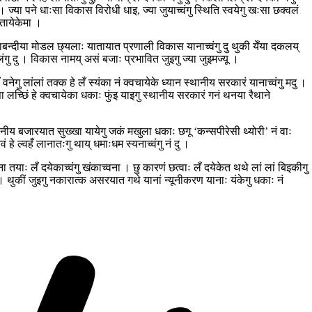
ज्या पने धाःसा विकास विरोधी धाइ, ज्या जुयाच्वंगु स्थिति स्वयेगु खःसा छक्वलं
 तायेकेमा ।
 नाकाबन्दीया मोडल छ्यलाः यातायात प्रणाली विकास यानाच्वंगु दु थुकी येँया दकलय्
लंगु दु । विकास नामय् असं बजाः प्रभावित जुइगु ज्या जुइमज्यू ।
वनेगु लांलां तक्क हे लँ स्यंका नं क्वचायेके ध्यान स्थानीय सरकारं यानाच्वंगु मदु ।
ःसा लच्छिं हे क्वचायेका धकाः फुंइ याइगु स्थानीय सरकारं गनं थनया रैथाने
ानीय बजारयात सुख्खा यायेगु जकं मखुला धकाः छगू ‘कन्सपीरेसी थ्योरी’ नं वाः
हे ल्वहँ लानातःगु थाय् धमाःधम स्यनाच्वंगु नं दु ।
ना तयाः लँ दयेकाच्वंगु खंकाच्वना । छु कारणं छत्वाः लँ दयेकेत थथे लां लां बिइकीगु
 । थुकीं जुइगु नकारात्क असरयात गथे यानां न्यूनीकरण यानाः यंकेगु धकाः नं