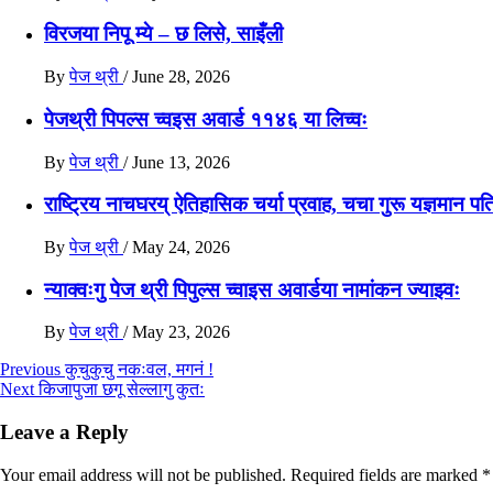
विरजया निपू म्ये – छ लिसे, साइँली
By
पेज थ्री
/
June 28, 2026
पेजथ्री पिपल्स च्वइस अवार्ड ११४६ या लिच्वः
By
पेज थ्री
/
June 13, 2026
राष्ट्रिय नाचघरय् ऐतिहासिक चर्या प्रवाह, चचा गुरू यज्ञमान पति
By
पेज थ्री
/
May 24, 2026
न्याक्वःगु पेज थ्री पिपुल्स च्वाइस अवार्डया नामांकन ज्याझ्वः
By
पेज थ्री
/
May 23, 2026
Post
Previous
कुचुकुचु नकःवल, मगनं !
Next
किजापुजा छगू सेल्लागु कुतः
navigation
Leave a Reply
Your email address will not be published.
Required fields are marked
*