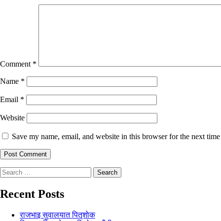
Comment
*
Name
*
Email
*
Website
Save my name, email, and website in this browser for the next tim
Search
for:
Recent Posts
राजभाइ सुवालयात पितृशाेक