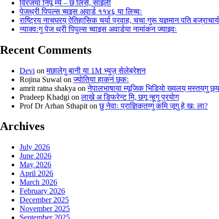
विरजया निपू म्ये – छ लिसे, साइँली
पेजथ्री पिपल्स च्वइस अवार्ड ११४६ या लिच्वः
राष्ट्रिय नाचघरय् ऐतिहासिक चर्या प्रवाह, चचा गुरू यज्ञमान पति बज्राचार्
न्याक्वःगु पेज थ्री पिपुल्स च्वाइस अवार्डया नामांकन ज्याझ्वः
Recent Comments
Devi
on
मछालेगु बानी या 1M भ्युज् सेलेब्रेशन
Rojina Suwal
on
ज्याेतिया हाकनं छकः
amrit ratna shakya
on
नेपालभाषाया म्यूजिक भिडियाे ख्यलय् मस्तय्‌गु छ्
Pradeep Khadgi
on
लाखे अ डिफरेन्ट मि, छगू न्हूगु प्रयाेग
Prof Dr Arhan Sthapit
on
छु नेवाः प्राज्ञिकतय्गु कमि जूगु हे खः ला?
Archives
July 2026
June 2026
May 2026
April 2026
March 2026
February 2026
December 2025
November 2025
September 2025