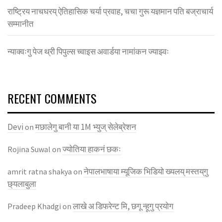
राष्ट्रिय नाचघरय् ऐतिहासिक चर्या प्रवाह, चचा गुरू यज्ञमान पति बज्राचार्य
सम्मानीत
न्याक्वःगु पेज थ्री पिपुल्स च्वाइस अवार्डया नामांकन ज्याझ्वः
RECENT COMMENTS
Devi
मछालेगु बानी या 1M भ्युज् सेलेब्रेशन
on
ज्याेतिया हाकनं छकः
Rojina Suwal
on
नेपालभाषाया म्यूजिक भिडियाे ख्यलय् मस्तय्‌गु
amrit ratna shakya
on
छ्यलाबुला
लाखे अ डिफरेन्ट मि, छगू न्हूगु प्रयाेग
Pradeep Khadgi
on