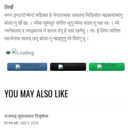
लिखँ
मगन इन्टरटेन्मेन्टं मद्दिक्क हे नेपालभाषा ख्यलय् भिडियोत न्ह्यब्वयाच्वंगु
बांलाःगु खँ खः । म्येया सुमधुर संगीत थुगु म्येया बांलाःगु पक्ष खः । म्ये
न्यनेबलय् व स्वइबलय् नं सल्ल वंगु हे भाव खनेदु । ताः ई लिपा सतिश
महर्जनया सलय् छपू बांलाःगु न्ह्यइपुगु म्ये पिदंगु दु ।
YOU MAY ALSO LIKE
राजभाइ सुवालयात पितृशाेक
BY
पेज थ्री
JULY 3, 2026
/