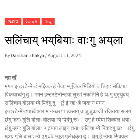
PAGE3
पेज थ्री
रिभ्यू
सलिंचाय् भय्‌बियाः वाःगु अय्‌ला
By
Darshan shakya
/
August 11, 2024
न्ह्य खँ
मगन इन्टरटेन्मेन्टं मद्दिक्क हे नेवाः म्यूजिक भिडियो व चिहाः संकिपाः
पिकयाच्वंगु दु । मगन इन्टरटेन्मेन्टया लुखां नकतिनि हे थःगु युट्युबय्
सलिंचाय् बोलया म्ये पिदंगु दु । छुं ई न्ह्यः हे जक नं मगन
इन्टरटेन्मेन्टपाखें आर मानन्धरया च्वसाय् व जुजुकाजी रंजितया सलय्
छंगु म्हगः गुलि बांलाः बोलया म्ये पिदंगु खः । उगु हे म्येया सिक्वेल धयाः
छंगु म्हगः गुलि बांलाः २ ट्याग लाइन तयाः सलिंचा म्ये पिकाःगु खः । छंगु
म्हगः गुलि बांलाः म्ये २९०k भ्यूज् पुलेधुंकुगु दु । थुगु हे म्येया सिक्वल