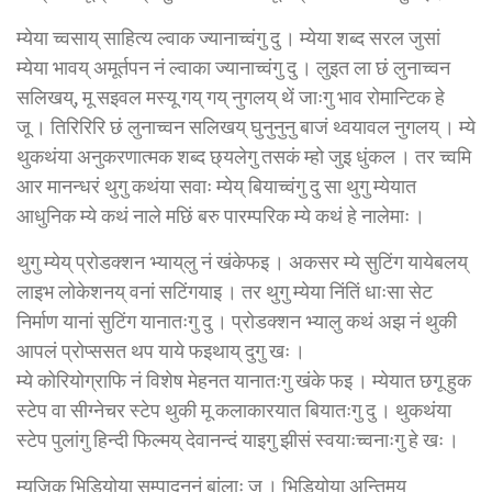
म्येया च्वसाय् साहित्य ल्वाक ज्यानाच्वंगु दु । म्येया शब्द सरल जुसां
म्येया भावय् अमूर्तपन नं ल्वाका ज्यानाच्वंगु दु । लुइत ला छं लुनाच्वन
सलिखय्, मू सइवल मस्यू गय्‌ गय् नुगलय् थें जाःगु भाव रोमान्टिक हे
जू । तिरिरिरि छं लुनाच्वन सलिखय् घुनुनुनु बाजं थ्वयावल नुगलय् । म्ये
थुकथंया अनुकरणात्मक शब्द छ्यलेगु तसकं म्हो जुइ धुंकल । तर च्वमि
आर मानन्धरं थुगु कथंया सवाः म्येय् बियाच्वंगु दु सा थुगु म्येयात
आधुनिक म्ये कथं नाले मछिं बरु पारम्परिक म्ये कथं हे नालेमाः ।
थुगु म्येय् प्रोडक्शन भ्याय्‌लु नं खंकेफइ । अकसर म्ये सुटिंग यायेबलय्
लाइभ लोकेशनय् वनां सटिंगयाइ । तर थुगु म्येया निंतिं धाःसा सेट
निर्माण यानां सुटिंग यानातःगु दु । प्रोडक्शन भ्यालु कथं अझ नं थुकी
आपलं प्रोप्ससत थप याये फइथाय् दुगु खः ।
म्ये कोरियोग्राफि नं विशेष मेहनत यानातःगु खंके फइ । म्येयात छगू हुक
स्टेप वा सीग्नेचर स्टेप थुकी मू कलाकारयात बियातःगु दु । थुकथंया
स्टेप पुलांगु हिन्दी फिल्मय् देवानन्दं याइगु झीसं स्वयाःच्वनाःगु हे खः ।
म्यूजिक भिडियोया सम्पादननं बांलाः जु । भिडियोया अन्तिमय्