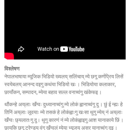
विश्लेषण
नेपालभाषाया म्यूजिक भिडियो ख्यलय् सलिंचाय् म्ये छगू कर्णप्रिय लिसें
स्वयेबलय् आनन्द वइगु कथंया भिडियो खः । भिडियोया कलाकार,
छायाँकन, सम्पादन, म्येया बहाव सल्ल वनाच्वंगु खंकेफइ ।
थौंकन्हे अय्‌लाः खँग्वः दुथ्यानाच्वंगु म्ये लोकं ह्वानाच्वंगु दु । छुं ई न्ह्यः हे
तिनिं अय्‌लाः लूवयाः म्ये तसकं हे लोकंह्वाःगु खःसा थुगु म्येय् नं अय्‌लाः
खँग्वः छ्यलातःगु दु। थुगु कारणं नं म्ये लोकंह्वाइगु आश यानाकाये छिं ।
छाय्‌कि छगू ट्रेण्डय् वंगु खँग्वलं म्येया भ्यूजय् असर यानाच्वंगु दइ ।