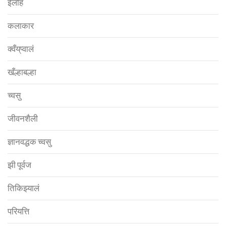
ईलोहं
कलाकार
क्वँय्‌प्वालं
खँल्हाबल्हा
च्वसु
जीवनशैली
ज्ञानवद्धक च्वसु
झी पूर्वज
तिकिझ्यालं
परियत्ति