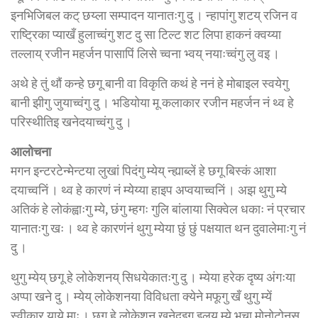
इनभिजिबल कट् छय्ला सम्पादन यानातःगु दु । न्हापांगु शटय् रजिन व
राष्ट्रिका प्याखँ हुलाच्वंगु शट दु सा टिल्ट शट लिपा हाकनं क्वय्या
तल्लाय् रजीन महर्जन पासापिं लिसे च्वना भ्वय् नयाःच्वंगु लु वइ ।
अथे हे तुं थौं कन्हे छगू बानी वा विकृति कथं हे ननं हे मोबाइल स्वयेगु
बानी झीगु जुयाच्वंगु दु । भडियोया मू कलाकार रजीन महर्जन नं थ्व हे
परिस्थीतिइ खनेदयाच्वंगु दु ।
आलोचना
मगन इन्टरटेन्मेन्टया लुखां पिदंगु म्येय् न्ह्याब्लें हे छगू बिस्कं आशा
दयाच्वनिं । थ्व हे कारणं नं म्येय्या हाइप अप्वयाच्वनिं । अझ थुगु म्ये
अतिकं हे लोकंह्वाःगु म्ये, छंगु म्हगः गुलि बांलाया सिक्वेल धकाः नं प्रचार
यानातःगु खः । थ्व हे कारणंनं थुगु म्येया छुं छुं पक्षयात थन दुवालेमाःगु नं
दु ।
थुगु म्येय् छगू हे लोकेशनय् सिधयेकातःगु दु । म्येया हरेक दृष्य अंगःया
अप्पा खने दु । म्येय् लोकेशनया विविधता क्येने मफूगु खँ थुगु म्यें
स्वीकार याये माः । छगू हे लोकेशन खनेदइगु इलय् म्ये भचा मोनोटोनस