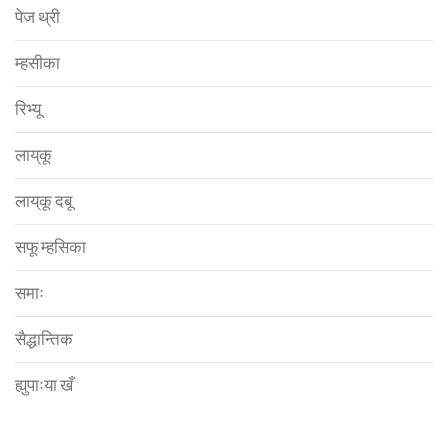
पेज थ्री
म्हसीका
रिभ्यू
लाय्‌कू
लाय्‌कू दबू
सफू म्हसिका
समाः
सैद्धान्तिक
ह्युपाःया खँ