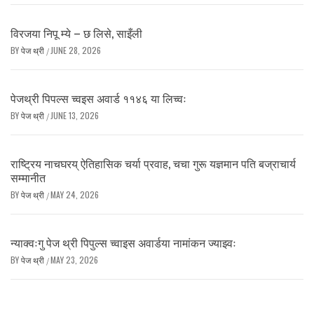
विरजया निपू म्ये – छ लिसे, साइँली
BY
पेज थ्री
JUNE 28, 2026
/
पेजथ्री पिपल्स च्वइस अवार्ड ११४६ या लिच्वः
BY
पेज थ्री
JUNE 13, 2026
/
राष्ट्रिय नाचघरय् ऐतिहासिक चर्या प्रवाह, चचा गुरू यज्ञमान पति बज्राचार्य
सम्मानीत
BY
पेज थ्री
MAY 24, 2026
/
न्याक्वःगु पेज थ्री पिपुल्स च्वाइस अवार्डया नामांकन ज्याझ्वः
BY
पेज थ्री
MAY 23, 2026
/