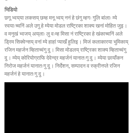
भिडियो
छगू भ्वय्‌या लकसय् छम्ह मनू भ्वय् ननं हे छंगु म्हगः गुलि बांलाः म्ये
स्वयाःच्वनिं अले उगु हे म्येया मोडल राष्ट्रिका शाक्य खनां मोहित जुइ ।
व मनुखं भ्वजय् अय्‌लाः लु वःम्ह मिसा नं राष्ट्रिका हे खंकाच्वनिं अले
ड्रिम सिक्वेन्सय् वनां म्ये हाहां प्याखँ हुलिइ । मिजं कलाकारया भुमिकाय्
रजिन महर्जन म्हिताच्वंगु दु । मिसा मोडलय् राष्ट्रिका शाक्य म्हिताच्वंगु
दु । म्येय् कोरियोग्राफि देवेन्द्र महर्जनं यानातःगु दु । म्येया छायाँकन
निरोज महर्जनं यानातःगु दु । निर्देशन, सम्पादन व स्क्रीनप्ले रजिन
महर्जनं हे यानातःगु दु ।