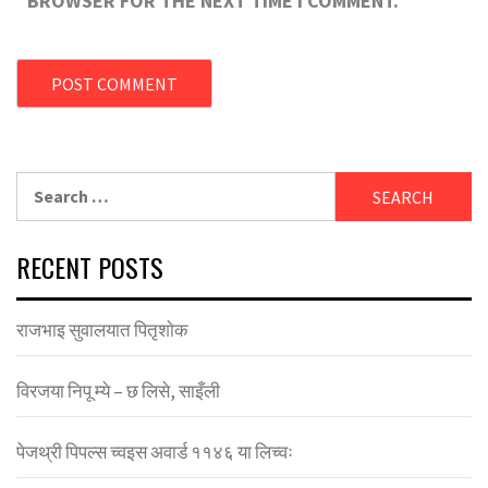
BROWSER FOR THE NEXT TIME I COMMENT.
Search
for:
RECENT POSTS
राजभाइ सुवालयात पितृशाेक
विरजया निपू म्ये – छ लिसे, साइँली
पेजथ्री पिपल्स च्वइस अवार्ड ११४६ या लिच्वः