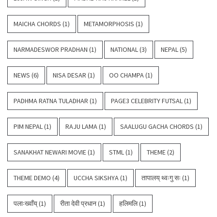
MAICHA CHORDS
(1)
METAMORPHOSIS
(1)
NARMADESWOR PRADHAN
(1)
NATIONAL
(3)
NEPAL
(5)
NEWS
(6)
NISA DESAR
(1)
OO CHAMPA
(1)
PADHMA RATNA TULADHAR
(1)
PAGE3 CELEBRITY FUTSAL
(1)
PIM NEPAL
(1)
RAJU LAMA
(1)
SAALUGU GACHA CHORDS
(1)
SANAKHAT NEWARI MOVIE
(1)
STML
(1)
THEME
(2)
THEME DEMO
(4)
UCCHA SIKSHYA
(1)
तापालय् थ्वःगु सः
(1)
पलाःख्वाँय्
(1)
रीता देवी प्रधान
(1)
हलिमलि
(1)