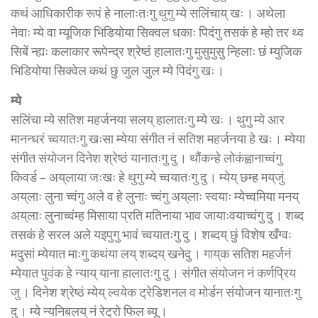
कथं आधिकारीक रूपं हे नालाःतःगु थुगु म्ये सलिंचाय् खः । अथेला
नेवाः म्ये वा म्यूजिक भिडियोया सिक्वल धकाः पिदंगु तसकं हे म्हो तर थ्व
सिबें न्ह्यः कलाकार रूपेन्द्र श्रेष्ठं हालातःगु मुसुमुसु न्हिलाः छं म्युजिक
भिडियोया सिक्वेल कथं छु जुल जुल म्ये पिदंगु खः ।
म्ये
सलिंचा म्ये सतिश महर्जनया सलय् हालातःगु म्ये खः । थुगु म्ये आर
मानन्धरं च्वयातःगु खःसा म्येया संगीत नं सतिश महर्जनया हे खः । म्येया
संगीत संयोजन दिनेश श्रेष्ठं यानातःगु दु । थौंकन्हे लोकंह्वानाच्वंगु
किवर्ड – अय्‌लाया जःखः हे थुगु म्ये च्वयातःगु दु । म्येय् छम्ह मय्‌जुं
अय्‌लाः लुना च्वंगु अले व हे लुनाः च्वंगु अय्‌लाः स्वयाः म्येच्वमिया मनय्
अय्‌लाः लुनाच्वंम्ह मिसाया प्रति मतिनाया भाव जायाःवयाच्वंगु दु । शब्द
तसकं हे सरल अले यइपुगु भावं च्वयातःगु दु । शब्दय् छुं विशेष खँग्वः
मदुसां म्येयात माःगु कथंया लय् शब्दय् खनेदु । गाय्‌क सतिश महर्जनं
म्येयात पुवंक हे न्याय् याना हालातःगु दु । संगीत संयोजन नं कर्णप्रिय
जु । दिनेश श्रेष्ठं म्येय् ल्वयेक ट्रेडिशनल व मोर्डन संयोजन यानातःगु
दु । म्ये न्यनिबलय् नं रेट्रो फिल ब्यू ।