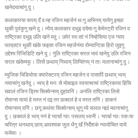
खनेदयाच्वंगु दु ।
कलाकारया रूपय् दँ वःम्ह रजिन महर्जनं थःगु अभिनय् यायेगु इच्छा
थुकी पुवंकुगु खने दु । म्येय् कलाकार दथुइ दयेमाःगु केमेस्ट्री रजिन व
राष्ट्रिका दथुइ उलि खने मदु । उमेरं स्वःसां नं निम्हेसिया एज ग्याप
फाय्‌क्टर थुकी खंके फइसा रजिन महर्जनंया रोम्यान्टिक हिरो जुइगु
उद्देश्य रिजिडिटि खने दु । गुलि राष्ट्रिका सरल भावं खनेदु उलि रजिन
सरल खंकेमफु । लिसें छथाय् निथाय् लिप्सिंगय् नं ताः मलानाच्वंगु दु ।
म्युजिक भिडियोया क्यारेक्टरय् रजिन महर्जन व पासापिं छथाय् भ्वय्
नयाच्वंगु खनेदु । भ्वय् हे मनः से मोबाइल स्वयाच्वच्वं राष्ट्रिकाया हिसि
ख्वालं रजिन ड्रिम सिक्वेन्सय् दुहांवनिं । अनंलि राष्ट्रिका लिसे
रोमान्स यायां हे मस्त नं दइ तर छक्वलं हे व मस्त तनिं । हाकनं
रोमान्सय् वनिं । छगू कथंया सिक्वेन्सय् थुगु म्ये सलल न्ह्यां मवनाच्वंगु
दु । छक्वलं हे भ्वय् ननं हे ग्वार्चा ग्वाः पसलय् थ्यनी । ग्वार्चा ग्वाः पसःया
चरित्र थनथाय् छाय् आवश्यक जुल धैगु खँ निर्देशकं न्यायोचित याये
फयेमाः ।