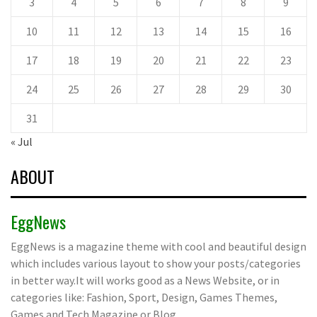
3
4
5
6
7
8
9
10
11
12
13
14
15
16
17
18
19
20
21
22
23
24
25
26
27
28
29
30
31
« Jul
ABOUT
EggNews
EggNews is a magazine theme with cool and beautiful design
which includes various layout to show your posts/categories
in better way.It will works good as a News Website, or in
categories like: Fashion, Sport, Design, Games Themes,
Games and Tech Magazine or Blog