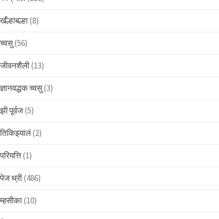
खँल्हाबल्हा
(8)
च्वसु
(56)
जीवनशैली
(13)
ज्ञानवद्धक च्वसु
(3)
झी पूर्वज
(5)
तिकिझ्यालं
(2)
परियत्ति
(1)
पेज थ्री
(486)
म्हसीका
(10)