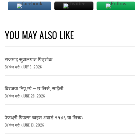
YOU MAY ALSO LIKE
राजभाइ सुवालयात पितृशाेक
BY
पेज थ्री
JULY 3, 2026
/
विरजया निपू म्ये – छ लिसे, साइँली
BY
पेज थ्री
JUNE 28, 2026
/
पेजथ्री पिपल्स च्वइस अवार्ड ११४६ या लिच्वः
BY
पेज थ्री
JUNE 13, 2026
/