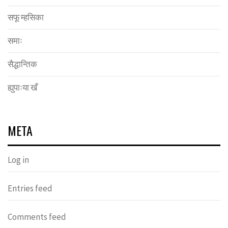
सफू म्हसिका
समाः
सैद्धान्तिक
ह्युपाःया खँ
META
Log in
Entries feed
Comments feed