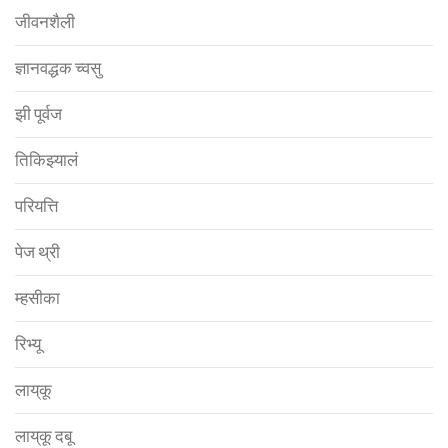
जीवनशैली
ज्ञानवद्धक च्वसु
झी पूर्वज
तिकिझ्यालं
परियत्ति
पेज थ्री
म्हसीका
रिभ्यू
लाय्‌कू
लाय्‌कू दबू