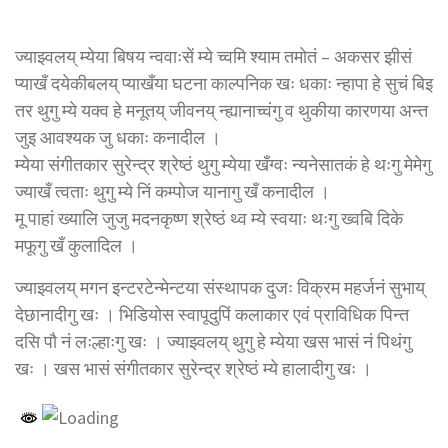
ज्याझ्वलय् म्येया बिषय न्ववाःसें म्ये च्वमि श्याम तमोतं – अकसर झीसं
प्याखँ दयेकीबलय् प्याखँया घटना काल्पनिक खः धकाः न्हापा हे सुचं बिइ
तर थुगु म्ये यक्व हे मनूतय् जीवनय् न्ह्यानाच्वंगु व थुकीया कारणया अन्त
जुइ आवश्यक जु धकाः कनादील ।
म्येया संगीतकार सुरेन्द्र श्रेष्ठं थुगु म्येया खँग्वः न्यनेसातकं हे थःगु मेमेगु
ज्याखँ त्वताः थुगु म्ये निं कम्पोज यानागु खँ कनादील ।
मू पाहां ख्यालि जुजु मदनकृष्ण श्रेष्ठं थ्व म्ये स्वयाः थःगु ख्वबि दिके
मफूगु खँ कुलादिल ।
ज्याझ्वलय् मगन इन्टरटेन्मेन्टया संस्थापक दुजः विक्रम महर्जनं सुभाय्
देछानादीगु खः । भिडियोस स्वापूदुपिं कलाकार एवं प्राविधिक पिन्त
दसि पौ नं लःल्हाःगु खः । ज्याझ्वलय् थुगु हे म्येया खस भासं नं पिथंगु
खः । खस भासं संगीतकार सुरेन्द्र श्रेष्ठं म्ये हालादीगु खः ।