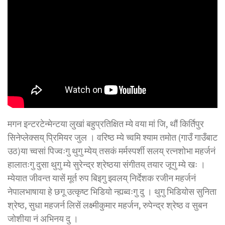
मगन इन्टरटेन्मेन्टया लुखां बहुप्रतिक्षित म्ये वया मां जि, थौं किर्तिपुर
सिनेप्लेक्सय् प्रिमियर जुल । वरिष्ठ म्ये च्वमि श्याम तमोत (गाउँ गाउँबाट
उठ)या च्वसां पिज्वःगु थुगु म्येय् तसकं मर्मस्पर्शी सलय् रत्नशोभा महर्जनं
हालातःगु दुसा थुगु म्ये सुरेन्द्र श्रेष्ठया संगीतय् तयार जूगु म्ये खः ।
म्येयात जीवन्त यासें मूर्त रुप बिइगु झ्वलय् निर्देशक रजीन महर्जनं
नेपालभाषाया हे छगू उत्कृष्ट भिडियो न्ह्यब्वःगु दु । थुगु भिडियोस सुनिता
श्रेष्ठ, सुधा महजर्न लिसें लक्ष्मीकुमार महर्जन, रुपेन्द्र श्रेष्ठ व सुबन
जोशीया नं अभिनय दु ।