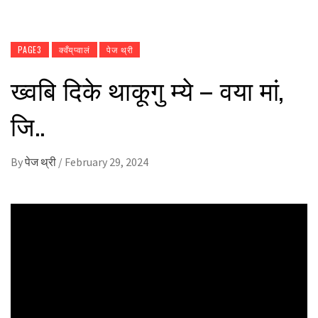
PAGE3
क्वँय्‌प्वालं
पेज थ्री
ख्वबि दिके थाकूगु म्ये – वया मां,
जि..
By
पेज थ्री
/
February 29, 2024