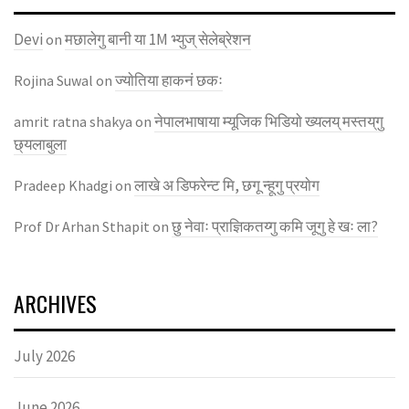
Devi
मछालेगु बानी या 1M भ्युज् सेलेब्रेशन
on
ज्याेतिया हाकनं छकः
Rojina Suwal
on
नेपालभाषाया म्यूजिक भिडियाे ख्यलय् मस्तय्‌गु
amrit ratna shakya
on
छ्यलाबुला
लाखे अ डिफरेन्ट मि, छगू न्हूगु प्रयाेग
Pradeep Khadgi
on
छु नेवाः प्राज्ञिकतय्गु कमि जूगु हे खः ला?
Prof Dr Arhan Sthapit
on
ARCHIVES
July 2026
June 2026