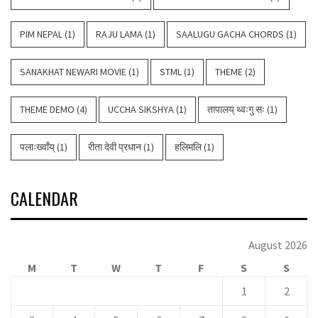
PIM NEPAL
(1)
RAJU LAMA
(1)
SAALUGU GACHA CHORDS
(1)
SANAKHAT NEWARI MOVIE
(1)
STML
(1)
THEME
(2)
THEME DEMO
(4)
UCCHA SIKSHYA
(1)
तापालय् थ्वःगु सः
(1)
पलाःख्वाँय्
(1)
रीता देवी प्रधान
(1)
हलिमलि
(1)
CALENDAR
August 2026
M
T
W
T
F
S
S
1
2