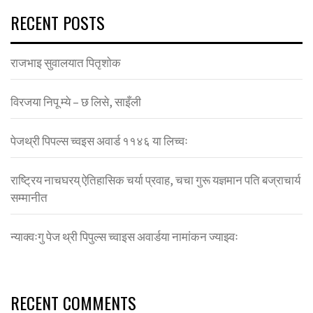
RECENT POSTS
राजभाइ सुवालयात पितृशाेक
विरजया निपू म्ये – छ लिसे, साइँली
पेजथ्री पिपल्स च्वइस अवार्ड ११४६ या लिच्वः
राष्ट्रिय नाचघरय् ऐतिहासिक चर्या प्रवाह, चचा गुरू यज्ञमान पति बज्राचार्य
सम्मानीत
न्याक्वःगु पेज थ्री पिपुल्स च्वाइस अवार्डया नामांकन ज्याझ्वः
RECENT COMMENTS