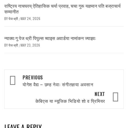
राष्ट्रिय नाचघरय् ऐतिहासिक चर्या प्रवाह, चचा गुरू यज्ञमान पति बज्राचार्य
सम्मानीत
BY
पेज थ्री
MAY 24, 2026
/
न्याक्वःगु पेज थ्री पिपुल्स च्वाइस अवार्डया नामांकन ज्याझ्वः
BY
पेज थ्री
MAY 23, 2026
/
Post
PREVIOUS
navigation
याेगेश वैद्य – छम्ह नेवाः संगीतज्ञया अवसान
NEXT
केबिएस या म्यूजिक भिडियाे शाे व प्रिमियर
LEAVE A REPLY