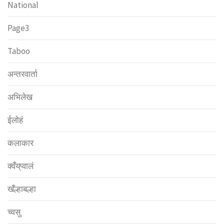
National
Page3
Taboo
अन्तरवार्ता
अभिलेख
ईलोहं
कलाकार
क्वँय्‌प्वालं
खँल्हाबल्हा
च्वसु