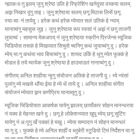
न्ह्याकःवःगु इलय् जुनु श्रेष्ठ उलि हे रिफ्रेशिंग खनेदुसा वय्कया सलय्
अझ निखार दुगु ताइ । जुनु श्रेष्ठया सलय् छगू मिठास लिसें छगू
स्याःचाः नं तायेदु । हरेक कथं हरेक म्येयात सलं उतिकं हे न्याय्
यानाच्वंगु महसुस जुइ । जुनु श्रेष्ठया रूप स्वसां नं अझं नं छगु ताजगी
लुयाच्वं । सामान्य मेकअपय् नं जुनु श्रेष्ठया स्क्रीन प्रिजेन्स म्यूजिक
भिडियोस तसकं हे मिखायात सिचुसे च्वनिगु कथं जुयाच्वंगु दु । हरेक
म्येय् माःगु कथंया भाव बियाच्वंगु दु । शायद उकिं हे थुगु म्येत फुक्कं हे
मोडल हे तये म्वायेक जुनु श्रेष्ठया हे हाउभाउलं गानाच्वंगु दु ।
संगीतय् अनिल शाहीया न्हूगु संयोजन अतिकं हे ताजगी दु । म्ये न्यंसां
पुलांगु म्ये मखसे थौंया ईया हे म्ये थें ताये दु । अनिल शाहीया संगीत
संयोजनं म्येयात झन कर्णप्रिय यानाब्यूगु दु ।
म्यूजिक भिडियोयात आकर्षक यायेगु झ्वलय् छायाँकार सोहन मानन्धरया
नं यक्व हे मेहनत खने दु । छगू हे लोकेशनयात खुपू म्येय् छगू सुटिंग
यायेगु नं अःपुगु खँ पक्कां हे मखु । म्येया सम्पादन नं सोहन मानन्धरं
याःगु दु । फुक्कं हे म्ये अनिल शाहीं व ब्लुबेरी स्टुडियो टिमं निर्देशन याःगु
खःसा सह निर्देशन आराध्यालक्ष्मी खड्गीं यानातःगु दु ।