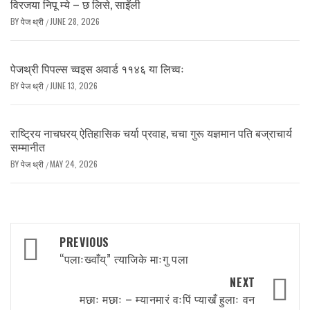
विरजया निपू म्ये – छ लिसे, साइँली
BY
पेज थ्री
JUNE 28, 2026
/
पेजथ्री पिपल्स च्वइस अवार्ड ११४६ या लिच्वः
BY
पेज थ्री
JUNE 13, 2026
/
राष्ट्रिय नाचघरय् ऐतिहासिक चर्या प्रवाह, चचा गुरू यज्ञमान पति बज्राचार्य
सम्मानीत
BY
पेज थ्री
MAY 24, 2026
/
Post
PREVIOUS
navigation
“पलाःख्वाँय्” त्याजिके माःगु पला
NEXT
मछाः मछाः – म्यानमारं वःपिं प्याखँ हुलाः वन