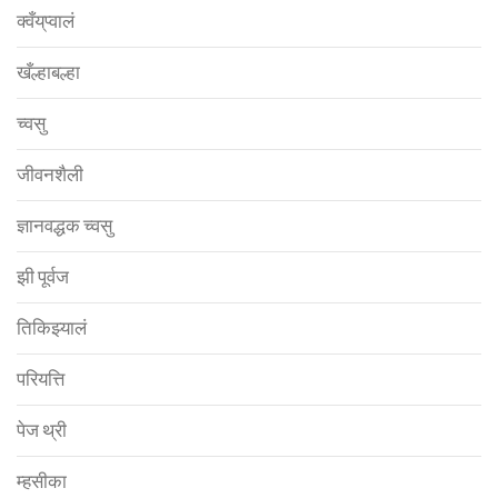
क्वँय्‌प्वालं
खँल्हाबल्हा
च्वसु
जीवनशैली
ज्ञानवद्धक च्वसु
झी पूर्वज
तिकिझ्यालं
परियत्ति
पेज थ्री
म्हसीका