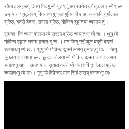
थौंया इलय् उगु दिनय् पिदंगु म्ये युट्य्ुबय् स्वयेत दयेधुंकल । म्येय् छपू
छपू यानाः युट्युबय् पिदनाच्वंगु जुल गुकि जी शाह, जनकवि दुर्गालाल
श्रेष्ठ, बद्री बेदना, सरला श्रेष्ठ, गोविन्द ह्यु्मतया च्वसाय् दु ।
लुमंकाः जि च्वना बोलया म्ये सरला श्रेष्ठं च्वयातःगु म्ये खः । थुगु म्ये
गोविन्द ह्यूमतं लसय् हनातःगु खः । मन जिगु उइँ जुल बद्री बेदनां
च्वयातःगु म्ये खः । थुगु म्ये गोविन्द ह्यूमतं लसय् हनातःगु खः । जिगु
नुगलय् घाः यानां छन्त छु दत बोलया म्ये गोविन्द ह्यूमतं च्वयाः लसय्
हनातःगु खः । समाः याना सुयात क्यने म्ये जनकवि दुर्गालाल श्रेष्ठं
च्वयातःगु म्ये खः । गुगु म्ये दिपेन्द्र मान सिंहं लसय् हनातःगु खः ।