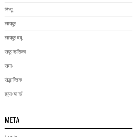
रिभ्यू
लाय्‌कू
लाय्‌कू दबू
सफू म्हसिका
समाः
सैद्धान्तिक
ह्युपाःया खँ
META