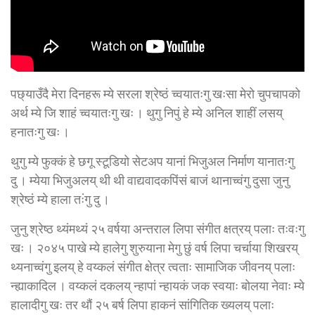
पछ्याउँदै मेरा दिनहरू म्ये सरला श्रेष्ठं च्वयातःगु खःसा मेरो चुपचापको
अर्थ म्ये जि शाहं च्वयातःगु खः । थुगु निपुं हे म्ये अनिल शाहीं लसय्
हनातःगु खः ।
थुगु म्ये फुक्कं हे छगू स्टूडियो सेटअप यानां भिजुअल निर्माण यानातःगु
दु । म्येया भिजुअलय् थी थी वाद्यवादकपिंसं बाजं थानाच्वंगु दुसा जुनु
श्रेष्ठं म्ये हाला तःंगु दु ।
जुनु श्रेष्ठ थ्यंमथ्यं २५ वर्षया अन्तराल लिपा संगीत क्षत्रय् पलाः तःवःगु
खः । २०४५ पाखे म्ये हालेगु शुरुयाना मेगु छुं वर्ष लिपा चर्चाया शिखरय्
थ्यनाच्वंगु इलय् हे वय्कलं संगीत क्षेत्र त्वताः सामाजिक जीवनय् पलाः
न्ह्याकादिल । वय्कलं दकलय् न्हापां न्हायकं जक स्वयाः बोलया नेवाः म्ये
हालादीगु खः तर थौं २५ बर्ष लिपा हाकनं सांगितिक ख्यलय् पलाः