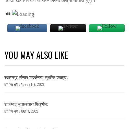
YOU MAY ALSO LIKE
स्वतन्त्र संसार महर्जनया लुमन्ति ज्याझ्वः
BY
पेज थ्री
AUGUST 9, 2026
/
राजभाइ सुवालयात पितृशाेक
BY
पेज थ्री
JULY 3, 2026
/