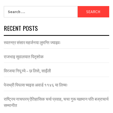
Search
for:
RECENT POSTS
स्वतन्त्र संसार महर्जनया लुमन्ति ज्याझ्वः
राजभाइ सुवालयात पितृशाेक
विरजया निपू म्ये – छ लिसे, साइँली
पेजथ्री पिपल्स च्वइस अवार्ड ११४६ या लिच्वः
राष्ट्रिय नाचघरय् ऐतिहासिक चर्या प्रवाह, चचा गुरू यज्ञमान पति बज्राचार्य
सम्मानीत