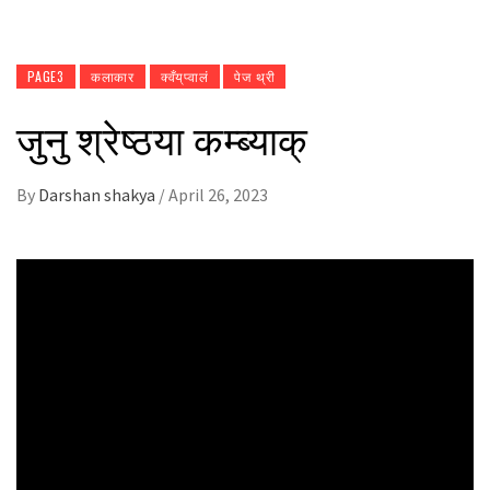
PAGE3
कलाकार
क्वँय्‌प्वालं
पेज थ्री
जुनु श्रेष्ठया कम्ब्याक्
By
Darshan shakya
/
April 26, 2023