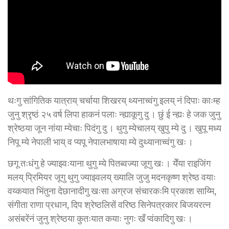
थःगु सांगितिक यात्राय् चर्चाया शिखरय् थ्यनाच्वंगु इलय् नं दिपाः काःम्ह
जुनु श्रृष्ठं २५ वर्ष लिपा हाकनं पलाः न्ह्याकूगु दु । छुं ई न्ह्यः हे जक जुनु
श्रेष्ठया जून नांया म्येचाः पिदंगु दु । थुगु म्येचालय् खुपु म्ये दु । खुपू मध्य
निपू म्ये नेपाली भाय् व प्यपू नेपालभाषाया म्ये दुथ्यानाच्वंगु खः ।
छगू तःधंगु हे ज्याझ्वःयाना थुगु म्ये पितब्वज्या जूगु खः । येँया राइजिंग
मलय् प्रिमियर जूगु थुगु ज्याझ्वलय् ख्यालि जुजु मदनकृष्ण श्रेष्ठ वयाः
वय्कयात भिंतुना देछानादीगु खःसा अग्रज संचारकःमि प्रकाश साय्मि,
संगीता राणा प्रधान, दिप श्रेष्ठलिसें वरिष्ठ सिनेपत्रकार बिजयरत्न
असंबरेंनं जुनु श्रेष्ठया कुतःयात कयाः नुगः खँ प्वंकादिगु खः ।