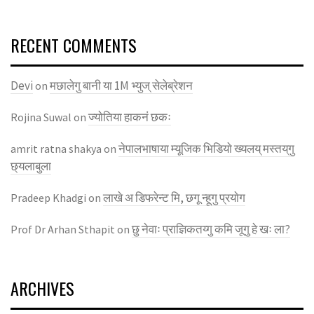
RECENT COMMENTS
Devi
मछालेगु बानी या 1M भ्युज् सेलेब्रेशन
on
ज्याेतिया हाकनं छकः
Rojina Suwal
on
नेपालभाषाया म्यूजिक भिडियाे ख्यलय् मस्तय्‌गु
amrit ratna shakya
on
छ्यलाबुला
लाखे अ डिफरेन्ट मि, छगू न्हूगु प्रयाेग
Pradeep Khadgi
on
छु नेवाः प्राज्ञिकतय्गु कमि जूगु हे खः ला?
Prof Dr Arhan Sthapit
on
ARCHIVES