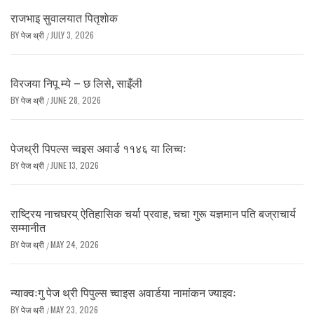
राजभाइ सुवालयात पितृशाेक
BY
पेज थ्री
JULY 3, 2026
/
विरजया निपू म्ये – छ लिसे, साइँली
BY
पेज थ्री
JUNE 28, 2026
/
पेजथ्री पिपल्स च्वइस अवार्ड ११४६ या लिच्वः
BY
पेज थ्री
JUNE 13, 2026
/
राष्ट्रिय नाचघरय् ऐतिहासिक चर्या प्रवाह, चचा गुरू यज्ञमान पति बज्राचार्य
सम्मानीत
BY
पेज थ्री
MAY 24, 2026
/
न्याक्वःगु पेज थ्री पिपुल्स च्वाइस अवार्डया नामांकन ज्याझ्वः
BY
पेज थ्री
MAY 23, 2026
/