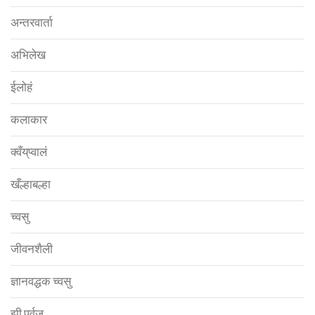
अन्तरवार्ता
अभिलेख
ईलोहं
कलाकार
क्वँय्‌प्वालं
खँल्हाबल्हा
च्वसु
जीवनशैली
ज्ञानवद्धक च्वसु
झी पूर्वज