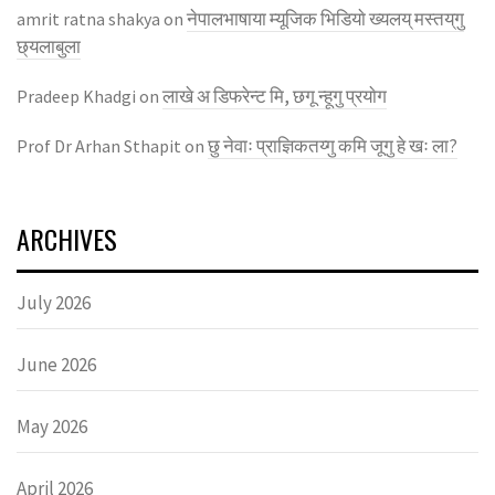
नेपालभाषाया म्यूजिक भिडियाे ख्यलय् मस्तय्‌गु
amrit ratna shakya
on
छ्यलाबुला
लाखे अ डिफरेन्ट मि, छगू न्हूगु प्रयाेग
Pradeep Khadgi
on
छु नेवाः प्राज्ञिकतय्गु कमि जूगु हे खः ला?
Prof Dr Arhan Sthapit
on
ARCHIVES
July 2026
June 2026
May 2026
April 2026