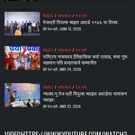
PAGE3
/
क्वँय्‌प्वालं
/
पेज थ्री
पेजथ्री पिपल्स च्वइस अवार्ड ११४६ या लिच्वः
BY
पेज थ्री
JUNE 13, 2026
/
PAGE3
/
क्वँय्‌प्वालं
/
पेज थ्री
राष्ट्रिय नाचघरय् ऐतिहासिक चर्या प्रवाह, चचा गुरू
यज्ञमान पति बज्राचार्य सम्मानीत
BY
पेज थ्री
MAY 24, 2026
/
PAGE3
/
क्वँय्‌प्वालं
/
पेज थ्री
न्याक्वःगु पेज थ्री पिपुल्स च्वाइस अवार्डया नामांकन
ज्याझ्वः
BY
पेज थ्री
MAY 23, 2026
/
VIDEOHTTPS://WWW.YOUTUBE.COM/WATCH?