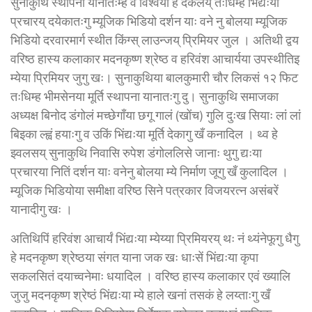
सुनाकुथि स्थापना यानातःम्ह व विश्वया हे दकलय् तःधिम्ह भिंद्यःया
प्रचारय् दयेकातःगु म्यूजिक भिडियो दर्शन याः वने नु बोलया म्यूजिक
भिडियो दरवारमार्ग स्थीत किंग्स् लाउन्जय् प्रिमियर जुल । अतिथी द्वय
वरिष्ठ हास्य कलाकार मदनकृष्ण श्रेष्ठ व हरिवंश आचार्यया उपस्थीतिइ
म्येया प्रिमियर जुगु खः। सुनाकुथिया बालकुमारी चौर लिकसं १२ फिट
तःधिम्ह भीमसेनया मूर्ति स्थापना यानातःगु दु। सुनाकुथि समाजका
अध्यक्ष बिनोद डंगोलं मच्छेगाँया छगू गालं (खोंच) गुलि दुःख सियाः लां लां
बिइका ल्ह्वं हयाःगु व उकिं भिंद्यःया मूर्ति देकागु खँ कनादिल । थ्व हे
झ्वलसय् सुनाकुथि निवासि रुपेश डंगोललिसे जानाः थुगु द्यःया
प्रचारया नितिं दर्शन याः वनेनु बोलया म्ये निर्माण जूगु खँ कुलादिल ।
म्यूजिक भिडियोया समीक्षा वरिष्ठ सिने पत्रकार विजयरत्न असंबरें
यानादीगु खः ।
अतिथिपिं हरिवंश आचार्यं भिंद्यःया म्येय्या प्रिमियरय् थः नं थ्यंनेफूगु धैगु
हे मदनकृष्ण श्रेष्ठया संगत याना जक खः धाःसें भिंद्यःया कृपा
सकलसितं दयाच्वनेमाः धयादिल । वरिष्ठ हास्य कलाकार एवं ख्यालि
जुजु मदनकृष्ण श्रेष्ठं भिंद्यःया म्ये हाले खनां तसकं हे लय्ताःगु खँ