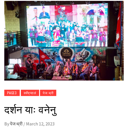
PAGE3
क्वँय्‌प्वालं
पेज थ्री
दर्शन याः वनेनु
By
पेज थ्री
/
March 12, 2023