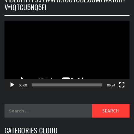
V=IQTCU5NQ5FI
Video
Player
00:00
06:24
Search
for:
CATEGORIES CLOUD