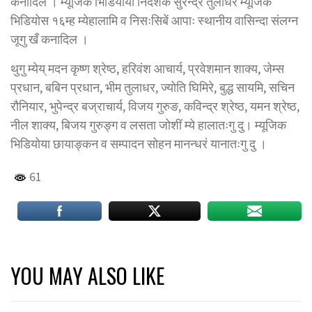
कनादिल । म्यूजिक भिडियोया निर्देशक सुरेन्द्र तुलाधरं म्यूजिक
भिडियोस १६म्ह म्येहालामि व निसःसिबें आपाः स्थानीय वासिन्दा संलग्न
जूगु खँ कनादिल ।
थुगु म्येय् मदन कृष्ण श्रेष्ठ, हरिवंश आचार्य, प्रवेशमान शाक्य, जेम्स
प्रधान, बबिन प्रधान, भीम तुलाधर, ज्योति घिमिरे, बुद्ध सायमि, सचिन
रौनियार, भुपेन्द्र बज्राचार्य, विजय गुरुङ, कविन्द्र श्रेष्ठ, यमन श्रेष्ठ,
नील शाक्य, बिजय गुरुङ्ग व लसता जोशीं म्ये हालातःगु दु। म्यूजिक
भिडियोया छायाङ्कन व सम्पादन सोहन मानन्धरं यानातःगु दु ।
61
YOU MAY ALSO LIKE