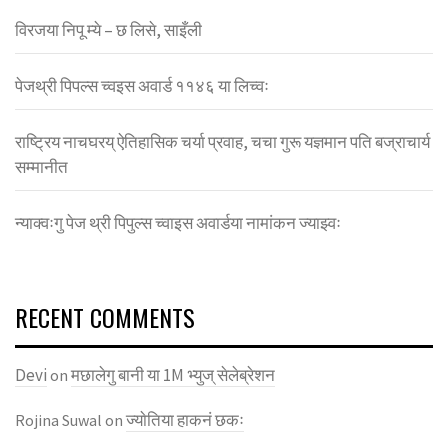
विरजया निपू म्ये – छ लिसे, साइँली
पेजथ्री पिपल्स च्वइस अवार्ड ११४६ या लिच्वः
राष्ट्रिय नाचघरय् ऐतिहासिक चर्या प्रवाह, चचा गुरू यज्ञमान पति बज्राचार्य
सम्मानीत
न्याक्वःगु पेज थ्री पिपुल्स च्वाइस अवार्डया नामांकन ज्याझ्वः
RECENT COMMENTS
Devi
मछालेगु बानी या 1M भ्युज् सेलेब्रेशन
on
ज्याेतिया हाकनं छकः
Rojina Suwal
on