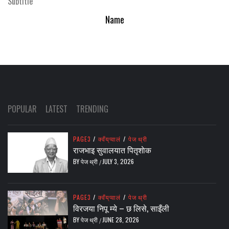
Subtitle
Name
POPULAR
LATEST
TRENDING
PAGE3
/
क्वँय्‌प्वालं
/
पेज थ्री
राजभाइ सुवालयात पितृशाेक
BY
पेज थ्री
JULY 3, 2026
/
PAGE3
/
क्वँय्‌प्वालं
/
पेज थ्री
विरजया निपू म्ये – छ लिसे, साइँली
BY
पेज थ्री
JUNE 28, 2026
/