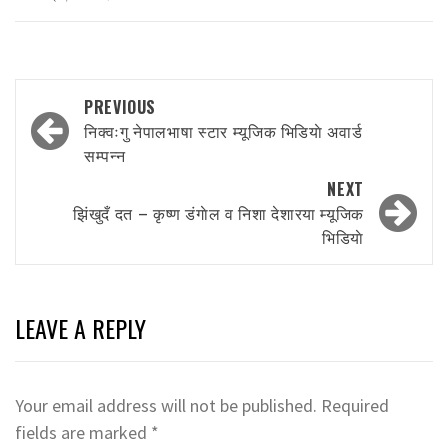
Post
PREVIOUS
navigation
निक्वःगु नेपालभाषा स्टार म्यूजिक भिडियाे अवार्ड
सम्पन्न
NEXT
झिंखुदँ दत – कृष्ण डंगाेल व निशा देशारया म्यूजिक
भिडियाे
LEAVE A REPLY
Your email address will not be published.
Required
fields are marked
*