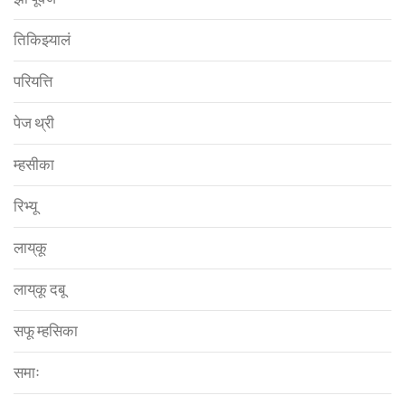
तिकिझ्यालं
परियत्ति
पेज थ्री
म्हसीका
रिभ्यू
लाय्‌कू
लाय्‌कू दबू
सफू म्हसिका
समाः