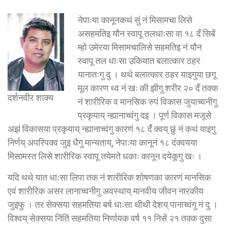
नेपाःया कानूनकथं सुं नं मिसामचा लिसे
असहमतिइ यौन स्वापू तलधाःसा वा १८ दँ सिबें
म्हो उमेरया मिसामचालिसे सहमतिइ नं यौन
स्वापू तल धाःसा उकियात बलात्कार ठहर
यानातःगु दु । थथे बलात्कार ठहर याइगुया छगू
मूल कारण थ्व नं खः की झीगु शरीर २० दँ तक्क
दर्शनवीर शाक्य
नं शारीरिक व मानसिक रुपं विकास जुयाच्वनीगु
प्रकृयाय् न्ह्यानाच्वंगु दइ । पूर्ण विकास मजूसे
अझं विकासया प्रकृयाय् न्ह्यानाच्वंगु कारणं १८ दँं क्वय् छुं नं कथं याइगु
निर्णय् अपरिपक्व जुइ धैगु मान्यताय्, नेपाःया कानूनं १८ दंक्वयया
मिसामस्त लिसे शारीरिक स्वापू तयेमते धकाः कानून दयेकूगु खः ।
यदि थथे यात धाःसा लिपा तक नं शारीरिक शोषणका कारणं मानसिक
एवं शारीरिक असर लानाच्वनीगु अवस्थाय् मानवीय जीवन नारकीय
जुइफु । तर सेक्सया सहमतिया बर्ष धाःसा थीथी देशय् पानाच्वंगु नं दु ।
विश्वय् सेक्सया निंतिं सहमतिया निर्णायक वर्ष ११ निसें २१ तक्क दुसा