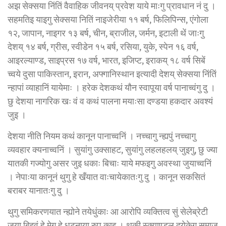
अझ सेक्सया निंतिं वैवाहिक जीवनय् प्रवेश याये माःगु प्रावधान नं दु ।
सहमतिइ याइगु सेक्सया नितिं नाइजेरीया ११ बर्ष, फिलिपिन्स, एंगोला
१२, जापान, नाइगर १३ बर्ष, चीन, ब्राजील, जर्मन, इटाली थें जाःगु
देशय् १४ बर्ष, ग्रीस, स्वीडेन १५ बर्ष, रसिया, युके, स्पेन १६ वर्ष,
आइरल्याण्ड, साइप्रस १७ वर्ष, भारत, इजिप्ट, इराकय् १८ वर्ष सिबें
च्वये दुसा पाकिस्तान, इरान, अफ्गानिस्थान इत्यादी देशय् सेक्सया निंतिं
न्हापां व्याहानिं यायेमाः । हरेक देशकथं यौन स्वापूया वर्ष पानाच्वंगु दु ।
छु देशया नागरिक खः वं व कथं पालना मयाःसा दण्डया हकदार अवश्यं
जुइ ।
देशया नीति नियम कथं कानून पानाच्वनिं । नच्चागु न्ह्यपुं नच्चागु
व्यवहार क्यनाच्वनिं । सुयांगु उक्साहट, सुयांगु लहलहलय् जुइगु, छु ज्या
यातकी गज्योगु असर जुइ धकाः बिचाः याये मफइगु अवस्था जुयाच्वनिं
। नेपाःया कानूनं थुगु हे खँयात वाःचायेकातःगु दु । कानून सकसितं
बराबर यानातःगु दु ।
थुगु समिकरणयात न्ह्योने तयेधुंकाः आ आरोपि व्यक्तित्व सुं सेलेब्रेटी
जुया बिइवं हे मेगु हे धटनाया रुप काइ । थुकी स्क्याण्डल दयेकेगु समाज