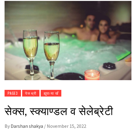
PAGE3
पेज थ्री
ह्युपाःया खँ
सेक्स, स्क्याण्डल व सेलेब्रेटी
By
Darshan shakya
/
November 15, 2022