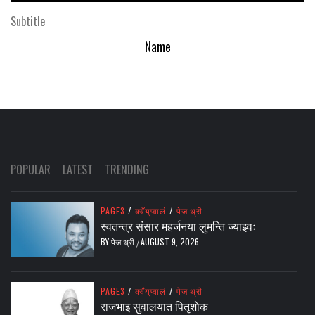
Subtitle
Name
POPULAR
LATEST
TRENDING
PAGE3
/
क्वँय्‌प्वालं
/
पेज थ्री
स्वतन्त्र संसार महर्जनया लुमन्ति ज्याझ्वः
BY
पेज थ्री
AUGUST 9, 2026
/
PAGE3
/
क्वँय्‌प्वालं
/
पेज थ्री
राजभाइ सुवालयात पितृशाेक