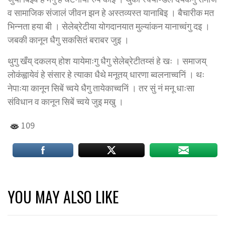
व सामाजिक संजालं जीवन झन हे अस्तव्यस्त यानाबिइ । बैचारीक मत
भिन्नता हया बी । सेलेब्रेटीया योगदानयात मुल्यांकन यानाच्वंगु दइ ।
जबकी कानून धैगु सकसितं बराबर जुइ ।
थुगु खँय् दकलय् होश यायेमाःगु धैगु सेलेब्रेटीतय्सं हे खः । समाजय्
लोकंह्वायेवं हे संसार हे त्याका धैथे मनूतय् धारणा ब्वलनाच्वनिं । थः
नेपाःया कानून सिबें च्वये धैगु तायेकाच्वनिं । तर सुं नं मनू धाःसा
संविधान व कानून सिबें च्वये जुइ मखु ।
109
YOU MAY ALSO LIKE