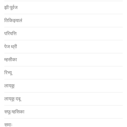
झी पूर्वज
तिकिझ्यालं
परियत्ति
पेज थ्री
म्हसीका
रिभ्यू
लाय्‌कू
लाय्‌कू दबू
सफू म्हसिका
समाः