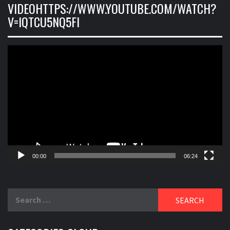
VIDEOHTTPS://WWW.YOUTUBE.COM/WATCH?
V=IQTCU5NQ5FI
Video
Player
00:00
06:24
Search
for: