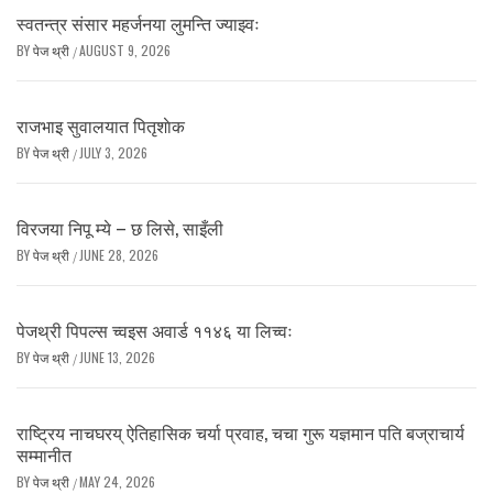
स्वतन्त्र संसार महर्जनया लुमन्ति ज्याझ्वः
BY
पेज थ्री
AUGUST 9, 2026
/
राजभाइ सुवालयात पितृशाेक
BY
पेज थ्री
JULY 3, 2026
/
विरजया निपू म्ये – छ लिसे, साइँली
BY
पेज थ्री
JUNE 28, 2026
/
पेजथ्री पिपल्स च्वइस अवार्ड ११४६ या लिच्वः
BY
पेज थ्री
JUNE 13, 2026
/
राष्ट्रिय नाचघरय् ऐतिहासिक चर्या प्रवाह, चचा गुरू यज्ञमान पति बज्राचार्य
सम्मानीत
BY
पेज थ्री
MAY 24, 2026
/