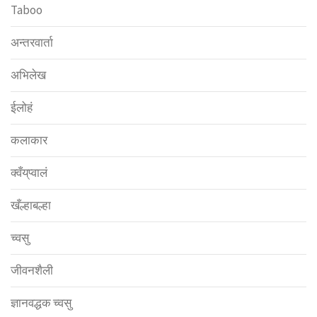
Taboo
अन्तरवार्ता
अभिलेख
ईलोहं
कलाकार
क्वँय्‌प्वालं
खँल्हाबल्हा
च्वसु
जीवनशैली
ज्ञानवद्धक च्वसु