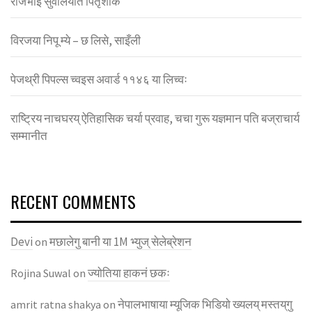
राजभाइ सुवालयात पितृशाेक
विरजया निपू म्ये – छ लिसे, साइँली
पेजथ्री पिपल्स च्वइस अवार्ड ११४६ या लिच्वः
राष्ट्रिय नाचघरय् ऐतिहासिक चर्या प्रवाह, चचा गुरू यज्ञमान पति बज्राचार्य
सम्मानीत
RECENT COMMENTS
Devi
मछालेगु बानी या 1M भ्युज् सेलेब्रेशन
on
ज्याेतिया हाकनं छकः
Rojina Suwal
on
नेपालभाषाया म्यूजिक भिडियाे ख्यलय् मस्तय्‌गु
amrit ratna shakya
on