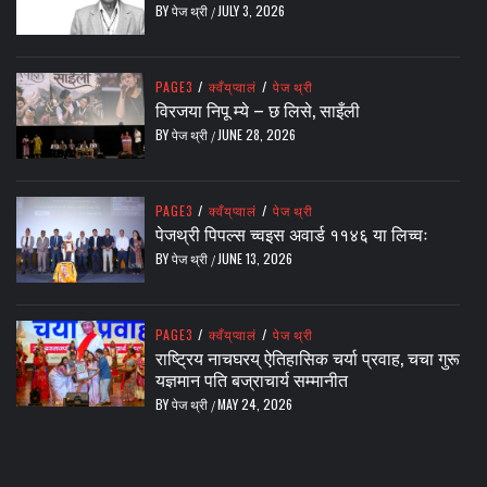
BY
पेज थ्री
JULY 3, 2026
/
PAGE3
/
क्वँय्‌प्वालं
/
पेज थ्री
विरजया निपू म्ये – छ लिसे, साइँली
BY
पेज थ्री
JUNE 28, 2026
/
PAGE3
/
क्वँय्‌प्वालं
/
पेज थ्री
पेजथ्री पिपल्स च्वइस अवार्ड ११४६ या लिच्वः
BY
पेज थ्री
JUNE 13, 2026
/
PAGE3
/
क्वँय्‌प्वालं
/
पेज थ्री
राष्ट्रिय नाचघरय् ऐतिहासिक चर्या प्रवाह, चचा गुरू
यज्ञमान पति बज्राचार्य सम्मानीत
BY
पेज थ्री
MAY 24, 2026
/