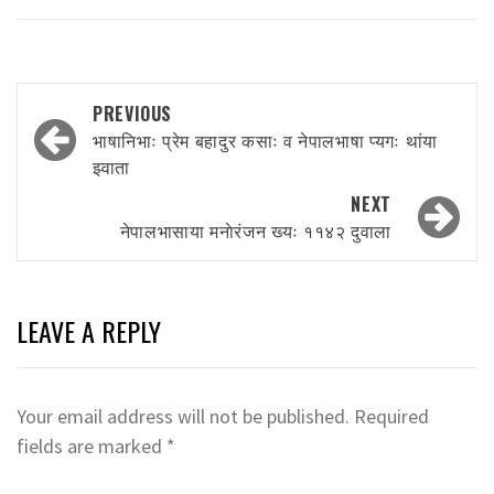
Post
PREVIOUS
navigation
भाषानिभाः प्रेम बहादुर कसाः व नेपालभाषा प्यगः थांया
झ्वाता
NEXT
नेपालभासाया मनाेरंजन ख्यः ११४२ दुवाला
LEAVE A REPLY
Your email address will not be published.
Required
fields are marked
*